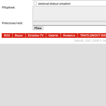
sledovat diskuzi emailem
Příspěvek:
Potvrzovací kód:
RSS
Bazar
Etriatlon TV
Galerie
Redakce
TRIATLONOVÝ SH
Vytvořil:
2007-2009 © Sma