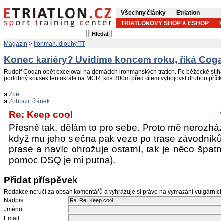
Všechny články
Etriatlon
TRIATLONOVÝ SHOP A ESHOP
Magazín
>
Ironman, dlouhý TT
Konec kariéry? Uvidíme koncem roku, říká Cog
Rudolf Cogan opět exceloval na domácích ironmanských tratích. Po běžecké stíh
podobný kousek tentokráte na MČR, kde 300m před cílem vybojoval druhou příčk
Zpět
Zobrazit článek
Re: Keep cool
Přesně tak, dělám to pro sebe. Proto mě nerozhá
když mu jeho slečna pak veze po trase závodníků 
prase a navíc ohrožuje ostatní, tak je něco špatn
pomoc DSQ je mi putna).
Přidat příspěvek
Redakce neručí za obsah komentářů a vyhrazuje si právo na vymazání vulgární
Nadpis:
Jméno:
Email: