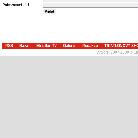
Potvrzovací kód:
RSS
Bazar
Etriatlon TV
Galerie
Redakce
TRIATLONOVÝ SH
Vytvořil:
2007-2009 © Sma