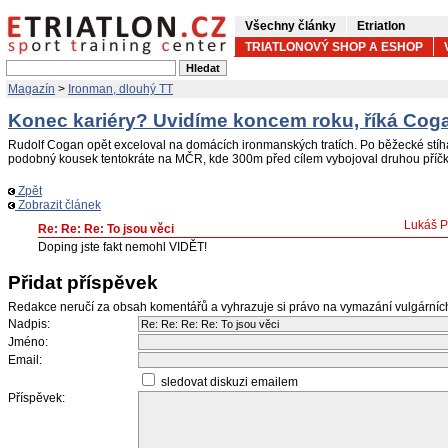
Všechny články
Etriatlon
TRIATLONOVÝ SHOP A ESHOP
Magazín
>
Ironman, dlouhý TT
Konec kariéry? Uvidíme koncem roku, říká Cog
Rudolf Cogan opět exceloval na domácích ironmanských tratích. Po běžecké stíh
podobný kousek tentokráte na MČR, kde 300m před cílem vybojoval druhou příčk
Zpět
Zobrazit článek
Lukáš P
Re: Re: Re: To jsou věci
Doping jste fakt nemohl VIDĚT!
Přidat příspěvek
Redakce neručí za obsah komentářů a vyhrazuje si právo na vymazání vulgární
Nadpis:
Jméno:
Email:
sledovat diskuzi emailem
Příspěvek: