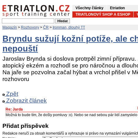
Všechny články
Etriatlon
TRIATLONOVÝ SHOP A ESHOP
Magazín
>
Rozhovory
>
ČR
>
Ironman, dlouhý TT
Bryndu sužují kožní potíže, ale c
nepouští
Jaroslav Brynda si doslova protrpěl zimní přípravu.
atopický ekzém a rozhodl se pro náročnou a dlouho
Na jaře se pozvolna začal hýbat a vrchol přišel v Mě
rozhovoru
Zpět
Zobrazit článek
Re: Jarda
Možná to bude tím, že došly pomluvy :o). Nebo se nad sebou pár lidí zamyslelo a
Přidat příspěvek
Redakce neručí za obsah komentářů a vyhrazuje si právo na vymazání vulgární