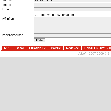
Nadpis:
Jméno:
Email:
sledovat diskuzi emailem
Příspěvek:
Potvrzovací kód:
RSS
Bazar
Etriatlon TV
Galerie
Redakce
TRIATLONOVÝ SH
Vytvořil:
2007-2009 © Sma