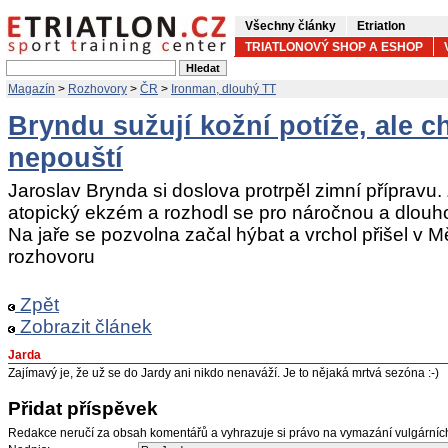
Všechny články
Etriatlon
TRIATLONOVÝ SHOP A ESHOP
Magazín
>
Rozhovory
>
ČR
>
Ironman, dlouhý TT
Bryndu sužují kožní potíže, ale c
nepouští
Jaroslav Brynda si doslova protrpěl zimní přípravu.
atopický ekzém a rozhodl se pro náročnou a dlouho
Na jaře se pozvolna začal hýbat a vrchol přišel v Mě
rozhovoru
Zpět
Zobrazit článek
Jarda
Zajímavý je, že už se do Jardy ani nikdo nenaváží. Je to nějaká mrtvá sezóna :-)
Přidat příspěvek
Redakce neručí za obsah komentářů a vyhrazuje si právo na vymazání vulgární