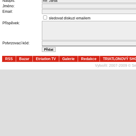
Nadpis:
Jméno:
Email:
sledovat diskuzi emailem
Příspěvek:
Potvrzovací kód:
RSS
Bazar
Etriatlon TV
Galerie
Redakce
TRIATLONOVÝ SH
Vytvořil:
2007-2009 © Sma