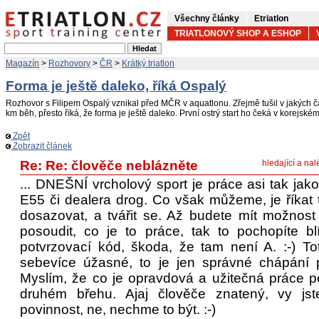
Všechny články
Etriatlon
TRIATLONOVÝ SHOP A ESHOP
Magazín
>
Rozhovory
>
ČR
>
Krátký triatlon
Forma je ještě daleko, říká Ospalý
Rozhovor s Filipem Ospalý vznikal před MČR v aquatlonu. Zřejmě tušil v jakých 
km běh, přesto říká, že forma je ještě daleko. První ostrý start ho čeká v korejsk
Zpět
Zobrazit článek
Re: Re: člověče neblázněte
hledající a nal
... DNEŠNÍ vrcholový sport je práce asi tak jako
E55 či dealera drog. Co však můžeme, je říkat t
dosazovat, a tvářit se. Až budete mít možnos
posoudit, co je to práce, tak to pochopíte blí
potvrzovací kód, škoda, že tam není A. :-) T
sebevíce úžasné, to je jen správné chápání
Myslím, že co je opravdová a užitečná práce
druhém břehu. Ajaj člověče znatený, vy jste
povinnost, ne, nechme to být. :-)