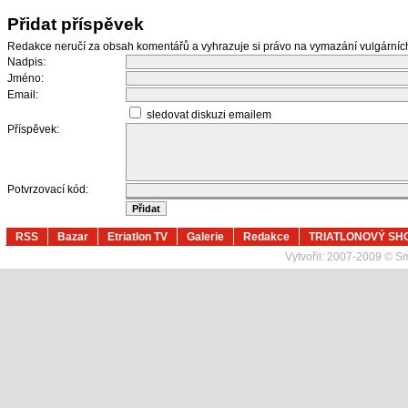
Přidat příspěvek
Redakce neručí za obsah komentářů a vyhrazuje si právo na vymazání vulgární
Nadpis:
Jméno:
Email:
sledovat diskuzi emailem
Příspěvek:
Potvrzovací kód:
RSS
Bazar
Etriatlon TV
Galerie
Redakce
TRIATLONOVÝ SH
Vytvořil:
2007-2009 © Sma