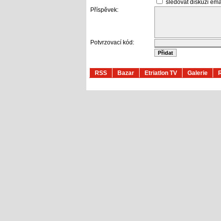
sledovat diskuzi em
Příspěvek:
Potvrzovací kód:
RSS
Bazar
Etriatlon TV
Galerie