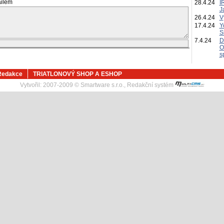
ailem
28.4.24
I
J
26.4.24
V
17.4.24
Y
S
7.4.24
D
O
s
Redakce
TRIATLONOVÝ SHOP A ESHOP
Vytvořil:
2007-2009 © Smartware s.r.o.
,
Redakční systém