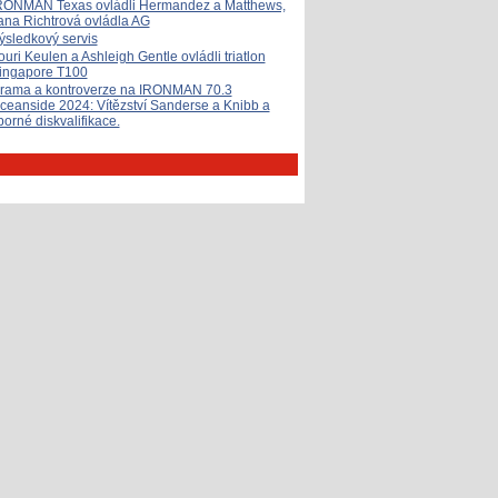
RONMAN Texas ovládli Hermandez a Matthews,
ana Richtrová ovládla AG
ýsledkový servis
ouri Keulen a Ashleigh Gentle ovládli triatlon
ingapore T100
rama a kontroverze na IRONMAN 70.3
ceanside 2024: Vítězství Sanderse a Knibb a
porné diskvalifikace.