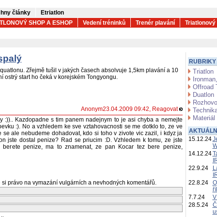
hny články
Etriatlon
ATLONOVÝ SHOP A ESHOP
Vedení tréninků
Trenér plavání
Triatlonový
spalý
RUBRIKY
uatlonu. Zřejmě tušil v jakých časech absolvuje 1,5km plavání a 10
Triatlon
vní ostrý start ho čeká v korejském Tongyongu.
Ironman,
Offroad 
Duatlon
Rozhovo
Anonym23.04.2009 09:42,
Reagovat
Technika
Materiál
y :)).. Kazdopadne s tim panem nadejnym to je asi chyba a nemejte
pevku :). No a vzhledem ke sve vztahovacnosti se me dotklo to, ze ve
AKTUÁLN
e ale nebudeme dohadovat, kdo si toho v zivote vic zazil, i kdyz ja
15.12.24
J
kon jste dostal penize? Rad se priucim :D. Vzhledem k tomu, ze jste
W
 berete penize, ma to znamenat, ze pan Kocar tez bere penize,
14.12.24
T
I
22.9.24
L
I
 si právo na vymazání vulgárních a nevhodných komentářů.
22.8.24
O
ř
7.7.24
V
28.5.24
Č
u