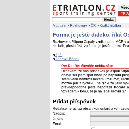
Všec
TRI
Magazín
>
Rozhovory
>
ČR
>
Krátký triatlon
Forma je ještě daleko, říká O
Rozhovor s Filipem Ospalý vznikal před MČR v aq
km běh, přesto říká, že forma je ještě daleko. Pr
Zpět
Zobrazit článek
Re: Re: Re: člověče neblázněte
Uznavam, ze vas prispevek je aspon vtipn
obavy, sel jsem spat hned po napsani pris
svem veku nemuzu necemu rozumet, urcite s
mozna jen z rychliku, ne :)? A za jaky vy
pravdepodobne jeste neporazil Kocare a
vzhledem k tomu, ze je na lepsi urovni :)?
Přidat příspěvek
Redakce neručí za obsah komentářů a vyhrazuje
Nadpis:
Jméno:
Email: