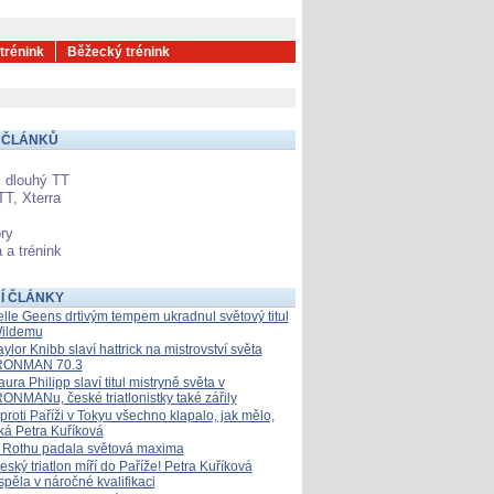
 trénink
Běžecký trénink
 ČLÁNKŮ
 dlouhý TT
TT, Xterra
ry
 a trénink
Í ČLÁNKY
elle Geens drtivým tempem ukradnul světový titul
ildemu
aylor Knibb slaví hattrick na mistrovství světa
RONMAN 70.3
aura Philipp slaví titul mistryně světa v
RONMANu, české triatlonistky také zářily
proti Paříži v Tokyu všechno klapalo, jak mělo,
íká Petra Kuříková
 Rothu padala světová maxima
eský triatlon míří do Paříže! Petra Kuříková
spěla v náročné kvalifikaci