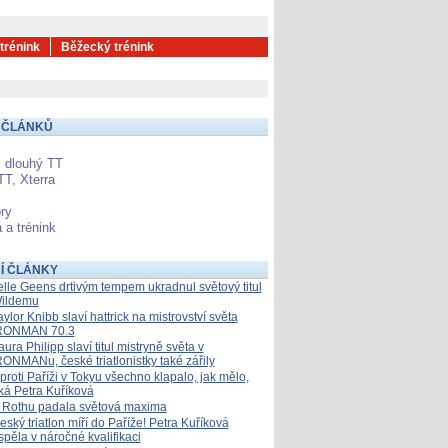
 trénink
Běžecký trénink
 ČLÁNKŮ
 dlouhý TT
TT, Xterra
ry
 a trénink
Í ČLÁNKY
elle Geens drtivým tempem ukradnul světový titul
ildemu
aylor Knibb slaví hattrick na mistrovství světa
RONMAN 70.3
aura Philipp slaví titul mistryně světa v
RONMANu, české triatlonistky také zářily
proti Paříži v Tokyu všechno klapalo, jak mělo,
íká Petra Kuříková
 Rothu padala světová maxima
eský triatlon míří do Paříže! Petra Kuříková
spěla v náročné kvalifikaci