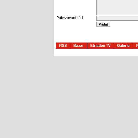
Potvrzovací kód:
RSS
Bazar
Etriatlon TV
Galerie