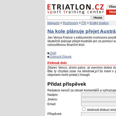
Všec
TRI
Magazín
>
Rozhovory
>
ČR
>
Krátký triatlon
Na kole plánuje přejet Austrál
Jan Venca France v exkluzivním rozhovoru poodk
skutečně plánuje přejet Austrálii jen za pomocí 
celosvětovou finanční krizi.
Zpět
Zobrazit článek
Klobouk dolu
Zdarec Venco, drzim palce, at vsechno dobre do
Btw. ty chystas zase na strednak,jo?Ja mam v p
objemem mohl pridat:).Howgh
Přidat příspěvek
Redakce neručí za obsah komentářů a vyhrazuje
Nadpis:
Jméno:
Email:
sledovat diskuzi em
Příspěvek: