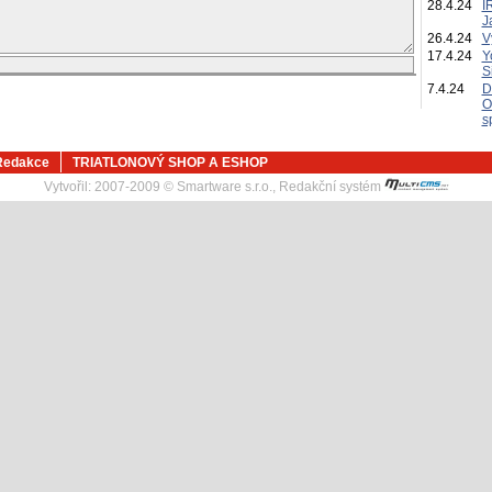
28.4.24
I
J
26.4.24
V
17.4.24
Y
S
7.4.24
D
O
s
Redakce
TRIATLONOVÝ SHOP A ESHOP
Vytvořil:
2007-2009 © Smartware s.r.o.
,
Redakční systém