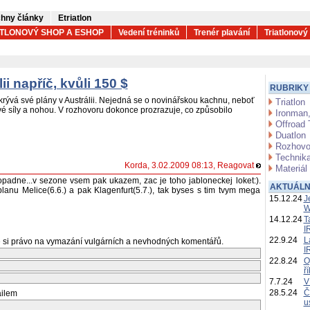
hny články
Etriatlon
ATLONOVÝ SHOP A ESHOP
Vedení tréninků
Trenér plavání
Triatlonový
ii napříč, kvůli 150 $
RUBRIKY
rývá své plány v Austrálii. Nejedná se o novinářskou kachnu, neboť
Triatlon
své síly a nohou. V rozhovoru dokonce prozrazuje, co způsobilo
Ironman,
Offroad 
Duatlon
Rozhovo
Technika
Korda, 3.02.2009 08:13,
Reagovat
Materiál
padne...v sezone vsem pak ukazem, zac je toho jabloneckej loket:).
AKTUÁLN
lanu Melice(6.6.) a pak Klagenfurt(5.7.), tak byses s tim tvym mega
15.12.24
J
W
14.12.24
T
I
22.9.24
L
 si právo na vymazání vulgárních a nevhodných komentářů.
I
22.8.24
O
ř
7.7.24
V
28.5.24
Č
ailem
u