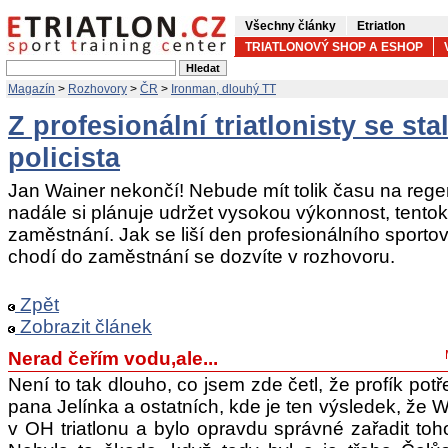
Všechny články
Etriatlon
TRIATLONOVÝ SHOP A ESHOP
Magazín
>
Rozhovory
>
ČR
>
Ironman, dlouhý TT
Z profesionální triatlonisty se st
policista
Jan Wainer nekončí! Nebude mít tolik času na regene
nadále si plánuje udržet vysokou výkonnost, tentokr
zaměstnání. Jak se liší den profesionálního sportov
chodí do zaměstnání se dozvíte v rozhovoru.
Zpět
Zobrazit článek
Nerad čeřím vodu,ale...
Není to tak dlouho, co jsem zde četl, že profík pot
pana Jelínka a ostatních, kde je ten výsledek, že Wa
v OH triatlonu a bylo opravdu správné zařadit t