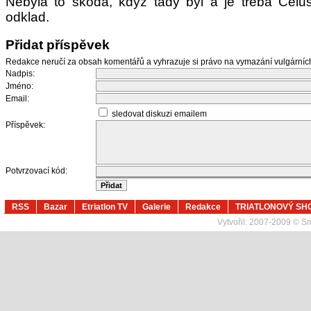
Nebyla to škoda, když tady byl a je třeba Čelůs
odklad.
Přidat příspěvek
Redakce neručí za obsah komentářů a vyhrazuje si právo na vymazání vulgární
Nadpis:
Jméno:
Email:
sledovat diskuzi emailem
Příspěvek:
Potvrzovací kód:
RSS
Bazar
Etriatlon TV
Galerie
Redakce
TRIATLONOVÝ SH
Vytvořil:
2007-2009 © Sma