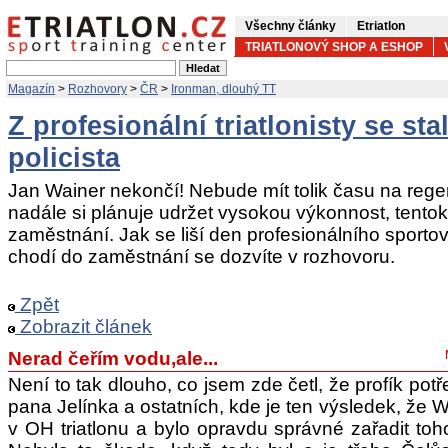
Všechny články
Etriatlon
TRIATLONOVÝ SHOP A ESHOP
Magazín
>
Rozhovory
>
ČR
>
Ironman, dlouhý TT
Z profesionální triatlonisty se st
policista
Jan Wainer nekončí! Nebude mít tolik času na regene
nadále si plánuje udržet vysokou výkonnost, tentokr
zaměstnání. Jak se liší den profesionálního sportov
chodí do zaměstnání se dozvíte v rozhovoru.
Zpět
Zobrazit článek
Nerad čeřím vodu,ale...
Není to tak dlouho, co jsem zde četl, že profík pot
pana Jelínka a ostatních, kde je ten výsledek, že Wa
v OH triatlonu a bylo opravdu správné zařadit t