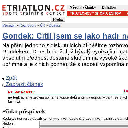
Všechny články
Etriatlon
TRIATLONOVÝ SHOP A ESHOP
Magazín
>
Rozhovory
>
ČR
>
Duatlon
Gondek: Cítil jsem se jako hadr n
Na přání jednoho z diskutujících přinášíme rozhov
Gondekem. Dnes bohužel již bývalý vynikající duatl
absolutní přednost dostane studium na vysoké ško
upřímné a je z nich poznat, že s radostí vzpomíná 
Zpět
Zobrazit článek
Lu
Re: Re: Pozdrav
no tenkrát jsme zrovna sbíhali z kopce dolů a on najednou vybalil, že v týd
tušim..:)
Přidat příspěvek
Redakce neručí za obsah komentářů a vyhrazuje si právo na vymazání vulgární
Nadpis: