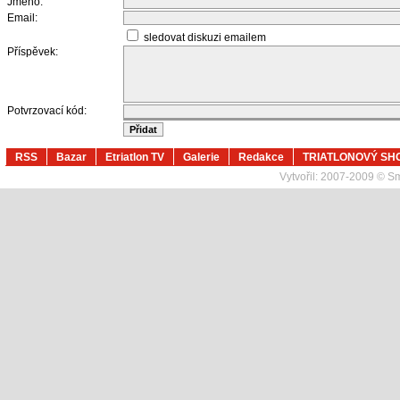
Jméno:
Email:
sledovat diskuzi emailem
Příspěvek:
Potvrzovací kód:
RSS
Bazar
Etriatlon TV
Galerie
Redakce
TRIATLONOVÝ SH
Vytvořil:
2007-2009 © Sma