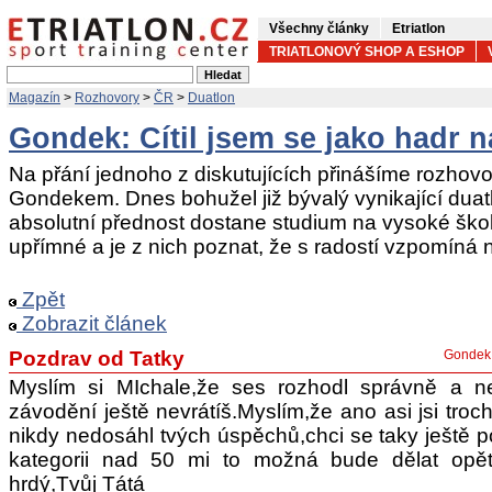
Všechny články
Etriatlon
TRIATLONOVÝ SHOP A ESHOP
Magazín
>
Rozhovory
>
ČR
>
Duatlon
Gondek: Cítil jsem se jako hadr n
Na přání jednoho z diskutujících přinášíme rozhov
Gondekem. Dnes bohužel již bývalý vynikající duatl
absolutní přednost dostane studium na vysoké ško
upřímné a je z nich poznat, že s radostí vzpomíná 
Zpět
Zobrazit článek
Pozdrav od Tatky
Gondek 
Myslím si MIchale,že ses rozhodl správně a n
závodění ještě nevrátíš.Myslím,že ano asi jsi troc
nikdy nedosáhl tvých úspěchů,chci se taky ještě p
kategorii nad 50 mi to možná bude dělat opě
hrdý,Tvůj Tátá