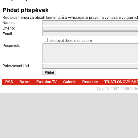
Přidat příspěvek
Redakce neručí za obsah komentářů a vyhrazuje si právo na vymazání vulgární
Nadpis:
Jméno:
Email:
sledovat diskuzi emailem
Příspěvek:
Potvrzovací kód:
RSS
Bazar
Etriatlon TV
Galerie
Redakce
TRIATLONOVÝ SH
Vytvořil:
2007-2009 © Sma