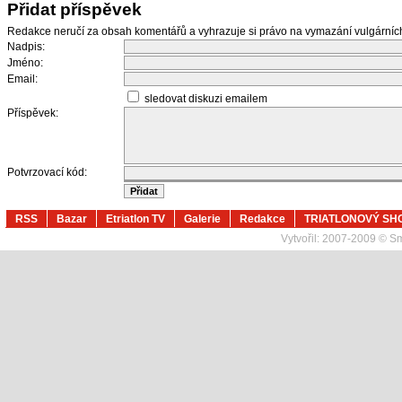
Přidat příspěvek
Redakce neručí za obsah komentářů a vyhrazuje si právo na vymazání vulgární
Nadpis:
Jméno:
Email:
sledovat diskuzi emailem
Příspěvek:
Potvrzovací kód:
RSS
Bazar
Etriatlon TV
Galerie
Redakce
TRIATLONOVÝ SH
Vytvořil:
2007-2009 © Sma