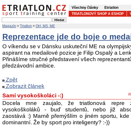
Všechny články
Etriatlon
TRIATLONOVÝ SHOP A ESHOP
Magazín
>
Triatlon
>
OH, MS, ME
Reprezentace jde do boje o meda
O víkendu se v Dánsku uskuteční ME na olympijský
aspirant na medailové pozice je Filip Ospalý a Le
Přinášíme stručné představení všech reprezentantů 
předzávodní ambice.
Zpět
Zobrazit článek
Samí vysokoškoláci -:)
R
Docela mne zaujalo, že triatlonová repre
vysokoškoláků - buď studentů, nebo již abso
zaostává :) Marně přemýšlím o jiném sportu, kde 
dominantní. Že by sport pro inteligenty? :-))