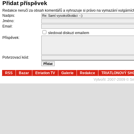
Přidat příspěvek
Redakce neručí za obsah komentářů a vyhrazuje si právo na vymazání vulgární
Nadpis:
Jméno:
Email:
sledovat diskuzi emailem
Příspěvek:
Potvrzovací kód:
RSS
Bazar
Etriatlon TV
Galerie
Redakce
TRIATLONOVÝ SH
Vytvořil:
2007-2009 © Sma