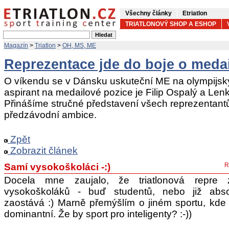
Všechny články
Etriatlon
TRIATLONOVÝ SHOP A ESHOP
Magazín
>
Triatlon
>
OH, MS, ME
Reprezentace jde do boje o meda
O víkendu se v Dánsku uskuteční ME na olympijský
aspirant na medailové pozice je Filip Ospalý a Le
Přinášíme stručné představení všech reprezentantů 
předzávodní ambice.
Zpět
Zobrazit článek
Samí vysokoškoláci -:)
R
Docela mne zaujalo, že triatlonová repre
vysokoškoláků - buď studentů, nebo již abso
zaostává :) Marně přemýšlím o jiném sportu, kde 
dominantní. Že by sport pro inteligenty? :-))