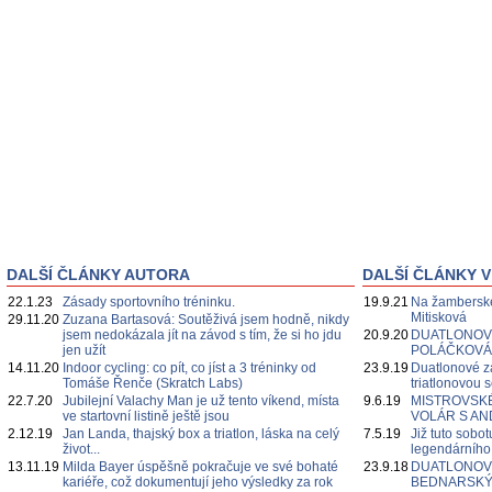
DALŠÍ ČLÁNKY AUTORA
DALŠÍ ČLÁNKY V
22.1.23
Zásady sportovního tréninku.
19.9.21
Na žamberské
Mitisková
29.11.20
Zuzana Bartasová: Soutěživá jsem hodně, nikdy
jsem nedokázala jít na závod s tím, že si ho jdu
20.9.20
DUATLONOVÉ
jen užít
POLÁČKOVÁ
14.11.20
Indoor cycling: co pít, co jíst a 3 tréninky od
23.9.19
Duatlonové z
Tomáše Řenče (Skratch Labs)
triatlonovou 
22.7.20
Jubilejní Valachy Man je už tento víkend, místa
9.6.19
MISTROVSKÉ 
ve startovní listině ještě jsou
VOLÁR S A
2.12.19
Jan Landa, thajský box a triatlon, láska na celý
7.5.19
Již tuto sobot
život...
legendárníh
13.11.19
Milda Bayer úspěšně pokračuje ve své bohaté
23.9.18
DUATLONOVÉ
kariéře, což dokumentují jeho výsledky za rok
BEDNARSKÝ