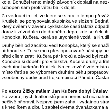
kole. Bohužel tento mladý závodník doplatil na nez
schopen sám proti větru balík dojet.
Za vedoucí trojicí, ve které se staral o tempo převá
Krutílek, se pohybovala skupinka ve složení Bedná
který ovšem v závěru cyklistické části taktéž odpad
dorazili závodníci i do druhého depa, kde se čela ih
Konopka, Kučera, která se urychleně vzdálila Krutíl
Druhý běh od začátku vedl Konopka, který se snaži
utrhnout se. To se mu i přes opakované nástupy ne
před cílem ztratil Kučera pár kroků a závod byl roz
Konopka si doběhl pro vítězství, Kučera druhý a třetí
vychutnal veterán Krutílek. Na celkové čtvrté místo
místo třetí se po výborném druhém běhu propracoval
všeobecný obdiv před trojkombinací Přimda, Čáslav
Po vzoru Žižky málem Jan Kučera dobyl Čáslav a
Po vzoru jiných triatlonistů jsem nenechal nic náh
pečlivě připravil. Nejprve jsem zahájil vydatnou str
s knedlíkem a cibulí, zapitej dvěma dvanáctkama a