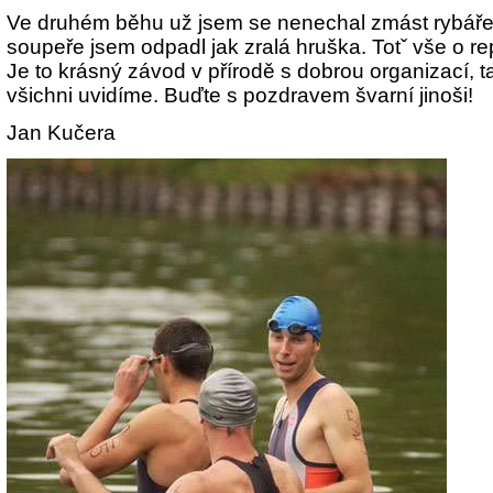
Ve druhém běhu už jsem se nenechal zmást rybářem
soupeře jsem odpadl jak zralá hruška. Totˇ vše o re
Je to krásný závod v přírodě s dobrou organizací, ta
všichni uvidíme. Buďte s pozdravem švarní jinoši!
Jan Kučera