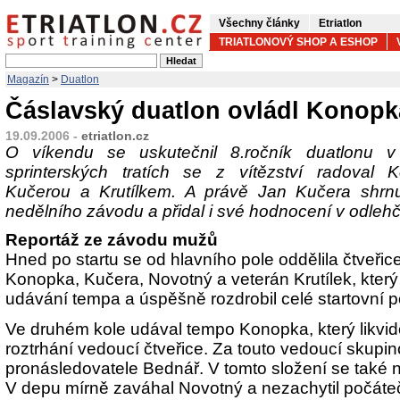
Všechny články
Etriatlon
TRIATLONOVÝ SHOP A ESHOP
Magazín
>
Duatlon
Čáslavský duatlon ovládl Konopk
19.09.2006 -
etriatlon.cz
O víkendu se uskutečnil 8.ročník duatlonu v
sprinterských tratích se z vítězství radoval
Kučerou a Krutílkem. A právě Jan Kučera shrnul
nedělního závodu a přidal i své hodnocení v odleh
Reportáž ze závodu mužů
Hned po startu se od hlavního pole oddělila čtveřic
Konopka, Kučera, Novotný a veterán Krutílek, který 
udávání tempa a úspěšně rozdrobil celé startovní p
Ve druhém kole udával tempo Konopka, který likvi
roztrhání vedoucí čtveřice. Za touto vedoucí skupin
pronásledovatele Bednář. V tomto složení se také 
V depu mírně zaváhal Novotný a nezachytil počáteč