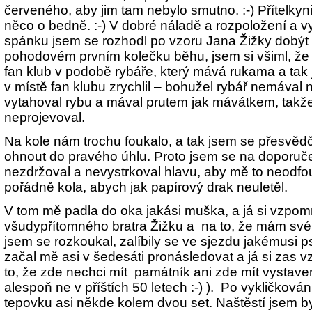
červeného, aby jim tam nebylo smutno. :-) Přítelkyn
něco o bedně. :-) V dobré náladě a rozpoložení a
spánku jsem se rozhodl po vzoru Jana Žižky dobýt
pohodovém prvním kolečku běhu, jsem si všiml, ž
fan klub v podobě rybáře, který mává rukama a ta
v místě fan klubu zrychlil – bohužel rybář nemával 
vytahoval rybu a mával prutem jak mávátkem, takž
neprojevoval.
Na kole nám trochu foukalo, a tak jsem se přesvědčil
ohnout do pravého úhlu. Proto jsem se na doporuče
nezdržoval a nevystrkoval hlavu, aby mě to neodfou
pořádně kola, abych jak papírový drak neuletěl.
V tom mě padla do oka jakási muška, a já si vzpom
všudypřítomného bratra Žižku a na to, že mám své
jsem se rozkoukal, zalíbily se ve sjezdu jakémusi 
začal mě asi v šedesáti pronásledovat a já si zas 
to, že zde nechci mít památník ani zde mít vystave
alespoň ne v příštích 50 letech :-) ). Po vykličkov
tepovku asi někde kolem dvou set. Naštěstí jsem byl 