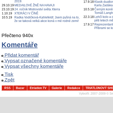
2019.
17.9.18
Klasik duatl
29.10.19
MEDAILOVÉ ŽNĚ NA HAVAJI
Karla Zadáka
23.10.19
24. ročník Mistrovství světa Xterra
10.5.18
Černým koněm
Tomáš Lang
1.10.19
XTERÁCI V ČÍNĚ
22.3.18
Lehčí kolo 
10.5.19
Radka Vodičková-Kahlefeldt: Jsem pyšná na to,
pěti letech m
že se taková velká akce koná v mé rodné zemi!
17.9.17
Reprezentanti
Příbrami se k
Přečteno 940x
Komentáře
Přidat komentář
Vypsat označené komentáře
Vypsat všechny komentáře
Tisk
Zpět
RSS
Bazar
Etriatlon TV
Galerie
Redakce
TRIATLONOVÝ SH
Vytvořil:
2007-2009 © Sma