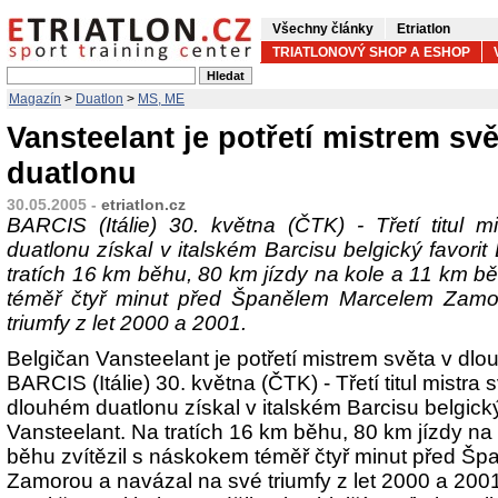
Všechny články
Etriatlon
TRIATLONOVÝ SHOP A ESHOP
Magazín
>
Duatlon
>
MS, ME
Vansteelant je potřetí mistrem svě
duatlonu
30.05.2005 -
etriatlon.cz
BARCIS (Itálie) 30. května (ČTK) - Třetí titul 
duatlonu získal v italském Barcisu belgický favori
tratích 16 km běhu, 80 km jízdy na kole a 11 km b
téměř čtyř minut před Španělem Marcelem Zamo
triumfy z let 2000 a 2001.
Belgičan Vansteelant je potřetí mistrem světa v dl
BARCIS (Itálie) 30. května (ČTK) - Třetí titul mistra 
dlouhém duatlonu získal v italském Barcisu belgick
Vansteelant. Na tratích 16 km běhu, 80 km jízdy na
běhu zvítězil s náskokem téměř čtyř minut před Š
Zamorou a navázal na své triumfy z let 2000 a 200