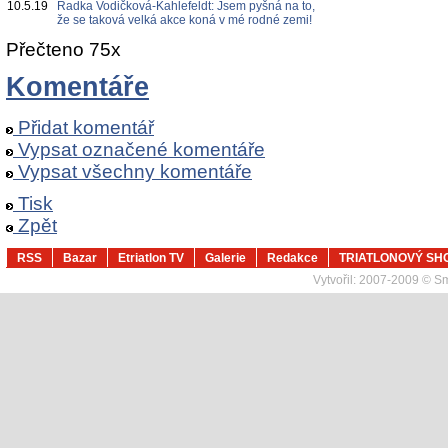
10.5.19
Radka Vodičková-Kahlefeldt: Jsem pyšná na to,
že se taková velká akce koná v mé rodné zemi!
Přečteno 75x
Komentáře
Přidat komentář
Vypsat označené komentáře
Vypsat všechny komentáře
Tisk
Zpět
RSS
Bazar
Etriatlon TV
Galerie
Redakce
TRIATLONOVÝ SH
Vytvořil:
2007-2009 © Sma