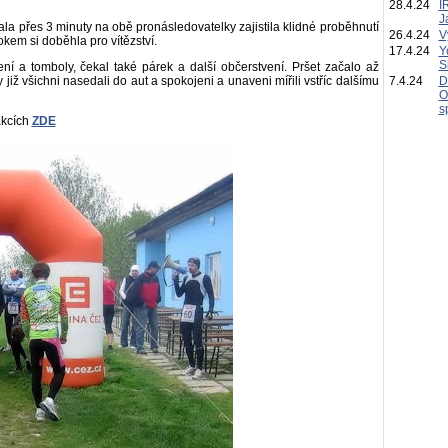
28.4.24
I
J
kala přes 3 minuty na obě pronásledovatelky zajistila klidné proběhnutí
26.4.24
V
em si doběhla pro vítězství.
17.4.24
Y
S
 a tomboly, čekal také párek a další občerstvení. Pršet začalo až
již všichni nasedali do aut a spokojeni a unaveni mířili vstříc dalšímu
7.4.24
D
O
s
akcích
ZDE