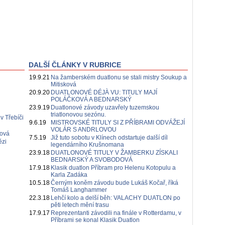
DALŠÍ ČLÁNKY V RUBRICE
19.9.21
Na žamberském duatlonu se stali mistry Soukup a
Mitisková
20.9.20
DUATLONOVÉ DÉJÀ VU: TITULY MAJÍ
POLÁČKOVÁ A BEDNARSKÝ
23.9.19
Duatlonové závody uzavřely tuzemskou
triatlonovou sezónu.
v Třebíči
9.6.19
MISTROVSKÉ TITULY SI Z PŘÍBRAMI ODVÁŽEJÍ
VOLÁR S ANDRLOVOU
rová
7.5.19
Již tuto sobotu v Klínech odstartuje další díl
ězi
legendárního Krušnomana
23.9.18
DUATLONOVÉ TITULY V ŽAMBERKU ZÍSKALI
BEDNARSKÝ A SVOBODOVÁ
17.9.18
Klasik duatlon Příbram pro Helenu Kotopulu a
Karla Zadáka
10.5.18
Černým koněm závodu bude Lukáš Kočař, říká
Tomáš Langhammer
22.3.18
Lehčí kolo a delší běh: VALACHY DUATLON po
pěti letech mění trasu
17.9.17
Reprezentanti závodili na finále v Rotterdamu, v
Příbrami se konal Klasik Duatlon