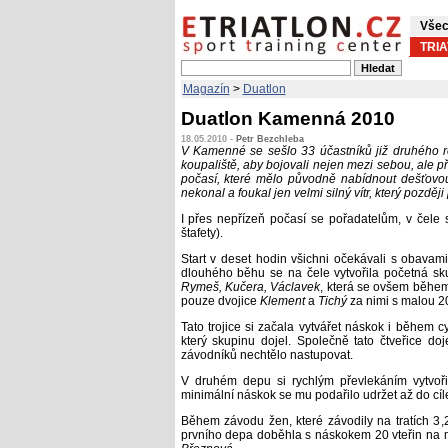
Všec
TRI
Magazín
>
Duatlon
Duatlon Kamenná 2010
18.05.2010 -
Petr Bezchleba
V Kamenné se sešlo 33 účastníků již druhého ro
koupaliště, aby bojovali nejen mezi sebou, ale 
počasí, které mělo původně nabídnout dešťov
nekonal a foukal jen velmi silný vítr, který později
I přes nepřízeň počasí se pořadatelům, v čele
štafety).
Start v deset hodin všichni očekávali s obavami 
dlouhého běhu se na čele vytvořila početná sk
Rymeš, Kučera, Václavek
, která se ovšem během 
pouze dvojice
Klement
a
Tichý
za nimi s malou 2
Tato trojice si začala vytvářet náskok i během c
který skupinu dojel. Společně tato čtveřice d
závodníků nechtělo nastupovat.
V druhém depu si rychlým převlekáním vytvoř
minimální náskok se mu podařilo udržet až do cíl
Během závodu žen, které závodily na tratích 3,2
prvního depa doběhla s náskokem 20 vteřin na