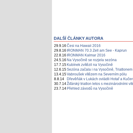
DALŠÍ ČLÁNKY AUTORA
29.9.16
Česi na Hawaii 2016
29.8.16
IRONMAN 70.3 Zell am See - Kaprun
22.8.16
IRONMAN Kalmar 2016
24.5.16
Na Vysočině se rozjela sezóna
17.7.15
Kubínek zvítězil na Vysočině
12.6.15
Sezóna začala i na Vysočině, Triatlonem 
13.4.15
Vabroušek vítězem na Severním pólu
8.8.14
Dřevěňák v Lukách ovládli Hotař a Kuče
30.7.14
Žďárský triatlon letos s mezinárodními vít
23.7.14
Přehled závodů na Vysočině