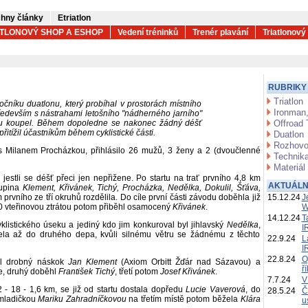
hny články
Etriatlon
ATLONOVÝ SHOP A ESHOP
Vedení tréninků
Trenér plavání
Triatlonový
RUBRIKY
Triatlon
čníku duatlonu, který probíhal v prostorách místního
Ironman,
především s nástrahami letošního "nádherného jarního"
ou koupel. Během dopoledne se nakonec žádný déšť
Offroad 
 přitížil účastníkům během cyklistické části.
Duatlon
Rozhovo
 s Milanem Procházkou, přihlásilo 26 mužů, 3 ženy a 2 (dvoučlenné
Technika
Materiál
jestli se déšť přeci jen nepřižene. Po startu na trať prvního 4,8 km
AKTUÁLN
upina
Klement, Křivánek, Tichý, Procházka, Nedělka, Dokulil, Šťáva,
prvního ze tří okruhů rozdělila. Do cíle první části závodu doběhla již
15.12.24
J
0 vteřinovou ztrátou potom přiběhl osamocený
Křivánek
.
W
14.12.24
T
yklistického úseku a jediný kdo jim konkuroval byl jihlavský
Nedělka
,
I
ojela až do druhého depa, kvůli silnému větru se žádnému z těchto
22.9.24
L
I
22.8.24
O
il drobný náskok
Jan Klement
(Axiom Orbitt Žďár nad Sázavou) a
ř
e, druhý doběhl
František Tichý
, třetí potom
Josef Křivánek
.
7.7.24
V
 - 18 - 1,6 km, se již od startu dostala dopředu
Lucie Vaverová
, do
28.5.24
Č
 mladičkou
Mariku Zahradníčkovou
na třetím místě potom běžela
Klára
u