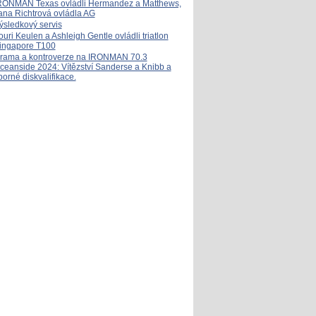
RONMAN Texas ovládli Hermandez a Matthews,
ana Richtrová ovládla AG
ýsledkový servis
ouri Keulen a Ashleigh Gentle ovládli triatlon
ingapore T100
rama a kontroverze na IRONMAN 70.3
ceanside 2024: Vítězství Sanderse a Knibb a
porné diskvalifikace.