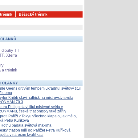
 trénink
Běžecký trénink
 ČLÁNKŮ
 dlouhý TT
TT, Xterra
ry
 a trénink
Í ČLÁNKY
elle Geens drtivým tempem ukradnul světový titul
ildemu
aylor Knibb slaví hattrick na mistrovství světa
RONMAN 70.3
aura Philipp slaví titul mistryně světa v
RONMANu, české triatlonistky také zářily
proti Paříži v Tokyu všechno klapalo, jak mělo,
íká Petra Kuříková
 Rothu padala světová maxima
eský triatlon míří do Paříže! Petra Kuříková
spěla v náročné kvalifikaci