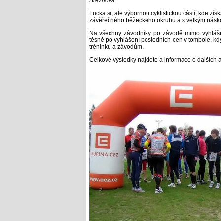
Březnová
.
Lucka si, ale výbornou cyklistickou částí, kde zís
závěřečného běžeckého okruhu a s velkým náskok
Na všechny závodníky po závodě mimo vyhlášení
těsně po vyhlášení posledních cen v tombole, kdy 
tréninku a závodům.
Celkové výsledky najdete a informace o dalších 