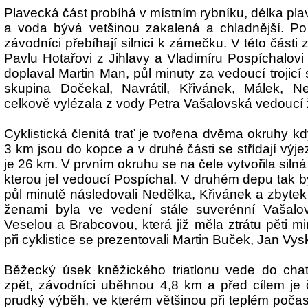
Plavecká část probíhá v místním rybníku, délka pla
a voda bývá vetšinou zakalená a chladnější. Po 
závodníci přebíhají silnici k zámečku. V této části 
Pavlu Hotařovi z Jihlavy a Vladimíru Pospíchalovi
doplaval Martin Man, půl minuty za vedoucí trojicí s
skupina Dočekal, Navrátil, Křivánek, Málek, N
celkově vylézala z vody Petra Vašalovská vedoucí
Cyklistická členitá trať je tvořena dvěma okruhy k
3 km jsou do kopce a v druhé části se střídají výje
je 26 km. V prvním okruhu se na čele vytvořila siln
kterou jel vedoucí Pospíchal. V druhém depu tak b
půl minutě následovali Nedělka, Křivánek a zbytek
ženami byla ve vedení stále suverénní Vašalo
Veselou a Brabcovou, která již měla ztrátu pěti mi
při cyklistice se prezentovali Martin Buček, Jan Vy
Běžecký úsek kněžického triatlonu vede do ch
zpět, závodníci uběhnou 4,8 km a před cílem je
prudký výběh, ve kterém většinou při teplém počas