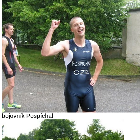
bojovník Pospíchal