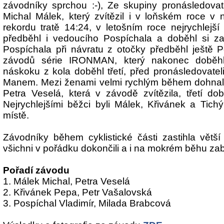
závodníky sprchou :-), Ze skupiny pronásledovate
Michal Málek, který zvítězil i v loňském roce v
rekordu tratě 14:24, v letošním roce nejrychlejš
předběhl i vedoucího Pospíchala a doběhl si zas
Pospíchala při návratu z otočky předběhl ještě 
závodů série IRONMAN, který nakonec doběhl
náskoku z kola doběhl třetí, před pronásledovate
Manem. Mezi ženami velmi rychlým během dohnal
Petra Veselá, která v závodě zvítězila, třetí d
Nejrychlejšími běžci byli Málek, Křivánek a Tichý
místě.
Závodníky během cyklistické části zastihla větší
všichni v pořádku dokončili a i na mokrém běhu zabě
Pořadí závodu
1. Málek Michal, Petra Veselá
2. Křivánek Pepa, Petr Vašalovská
3. Pospíchal Vladimír, Milada Brabcová