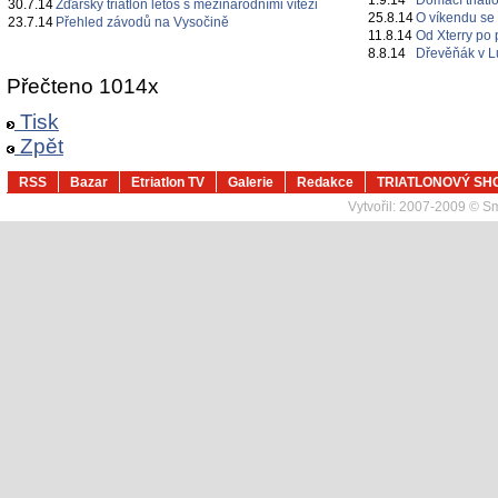
1.9.14
Domácí triatl
30.7.14
Žďárský triatlon letos s mezinárodními vítězi
25.8.14
O víkendu se 
23.7.14
Přehled závodů na Vysočině
11.8.14
Od Xterry po 
8.8.14
Dřevěňák v L
Přečteno 1014x
Tisk
Zpět
RSS
Bazar
Etriatlon TV
Galerie
Redakce
TRIATLONOVÝ SH
Vytvořil:
2007-2009 © Sma