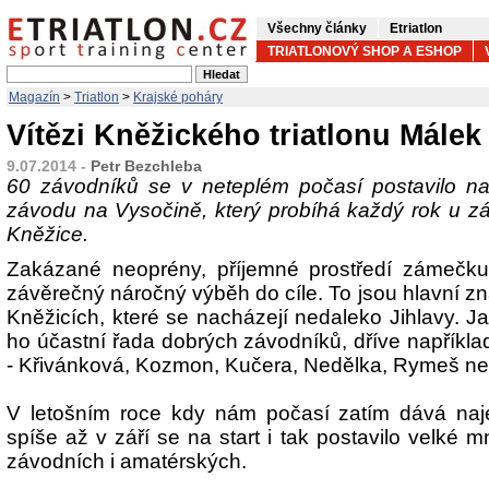
Všechny články
Etriatlon
TRIATLONOVÝ SHOP A ESHOP
Magazín
>
Triatlon
>
Krajské poháry
Vítězi Kněžického triatlonu Málek
9.07.2014 -
Petr Bezchleba
60 závodníků se v neteplém počasí postavilo na 
závodu na Vysočině, který probíhá každý rok u z
Kněžice.
Zakázané neoprény, příjemné prostředí zámečku 
závěrečný náročný výběh do cíle. To jsou hlavní z
Kněžicích, které se nacházejí nedaleko Jihlavy. J
ho účastní řada dobrých závodníků, dříve napříkl
- Křivánková, Kozmon, Kučera, Nedělka, Rymeš ne
V letošním roce kdy nám počasí zatím dává naj
spíše až v září se na start i tak postavilo velké m
závodních i amatérských.