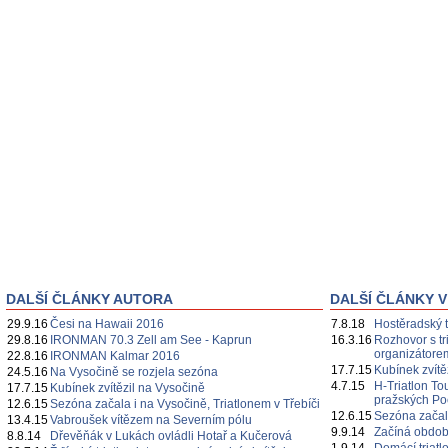
DALŠÍ ČLÁNKY AUTORA
DALŠÍ ČLÁNKY V
29.9.16
Česi na Hawaii 2016
7.8.18
Hostěradský t
29.8.16
IRONMAN 70.3 Zell am See - Kaprun
16.3.16
Rozhovor s t
organizátor
22.8.16
IRONMAN Kalmar 2016
17.7.15
Kubínek zvítě
24.5.16
Na Vysočině se rozjela sezóna
4.7.15
H-Triatlon To
17.7.15
Kubínek zvítězil na Vysočině
pražských Po
12.6.15
Sezóna začala i na Vysočině, Triatlonem v Třebíči
12.6.15
Sezóna začala
13.4.15
Vabroušek vítězem na Severním pólu
9.9.14
Začíná obdob
8.8.14
Dřevěňák v Lukách ovládli Hotař a Kučerová