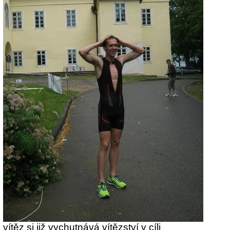
vítěz si již vychutnává vítězství v cíli