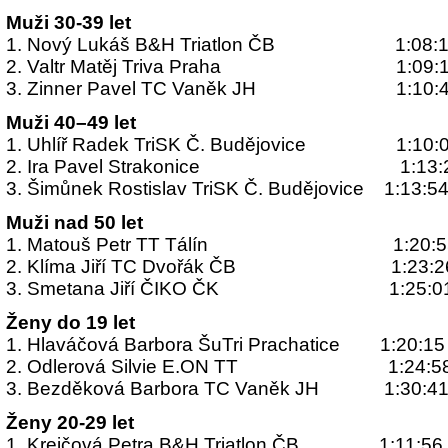
Muži 30-39 let
1. Nový Lukáš B&H Triatlon ČB 1:08:1
2. Valtr Matěj Triva Praha 1:09:1
3. Zinner Pavel TC Vaněk JH 1:10:4
Muži 40–49 let
1. Uhlíř Radek TriSK Č. Budějovice 1:10:
2. Ira Pavel Strakonice 1:13:
3. Šimůnek Rostislav TriSK Č. Budějovice 1:13:5
Muži nad 50 let
1. Matouš Petr TT Tálín 1:20:5
2. Klíma Jiří TC Dvořák ČB 1:23:2
3. Smetana Jiří ČIKO ČK 1:25:0
Ženy do 19 let
1. Hlaváčová Barbora ŠuTri Prachatice 1:20:15
2. Odlerová Silvie E.ON TT 1:24:5
3. Bezděková Barbora TC Vaněk JH 1:30:4
Ženy 20-29 let
1. Krejčová Petra B&H Triatlon ČB 1:11:56