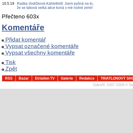
10.5.19
Radka Vodičková-Kahlefeldt: Jsem pyšná na to,
že se taková velká akce koná v mé rodné zemi!
Přečteno 603x
Komentáře
Přidat komentář
Vypsat označené komentáře
Vypsat všechny komentáře
Tisk
Zpět
RSS
Bazar
Etriatlon TV
Galerie
Redakce
TRIATLONOVÝ SH
Vytvořil:
2007-2009 © Sma