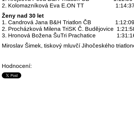
2. Kolomazníková Eva E.ON TT 1:14:3
Ženy nad 30 let
1. Candrová Jana B&H Triatlon ČB 1:12:0
2. Procházková Milena TriSK Č. Budějovice 1:21:5
3. Hronová Božena ŠuTri Prachatice 1:31:1
Miroslav Šimek, tiskový mluvčí Jihočeského triatlo
Hodnocení: