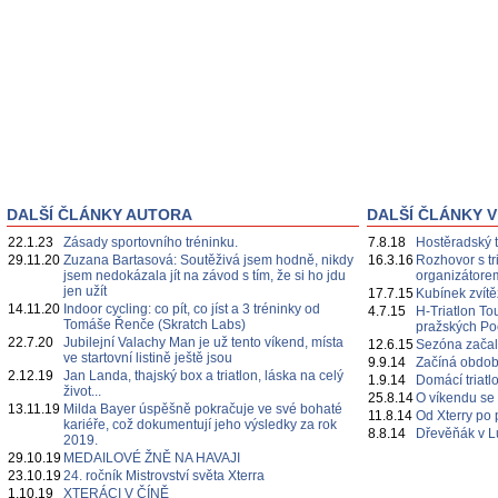
DALŠÍ ČLÁNKY AUTORA
DALŠÍ ČLÁNKY V
22.1.23
Zásady sportovního tréninku.
7.8.18
Hostěradský t
29.11.20
Zuzana Bartasová: Soutěživá jsem hodně, nikdy
16.3.16
Rozhovor s t
jsem nedokázala jít na závod s tím, že si ho jdu
organizátor
jen užít
17.7.15
Kubínek zvítě
14.11.20
Indoor cycling: co pít, co jíst a 3 tréninky od
4.7.15
H-Triatlon To
Tomáše Řenče (Skratch Labs)
pražských Po
22.7.20
Jubilejní Valachy Man je už tento víkend, místa
12.6.15
Sezóna začala
ve startovní listině ještě jsou
9.9.14
Začíná obdob
2.12.19
Jan Landa, thajský box a triatlon, láska na celý
1.9.14
Domácí triatl
život...
25.8.14
O víkendu se 
13.11.19
Milda Bayer úspěšně pokračuje ve své bohaté
11.8.14
Od Xterry po 
kariéře, což dokumentují jeho výsledky za rok
8.8.14
Dřevěňák v L
2019.
29.10.19
MEDAILOVÉ ŽNĚ NA HAVAJI
23.10.19
24. ročník Mistrovství světa Xterra
1.10.19
XTERÁCI V ČÍNĚ