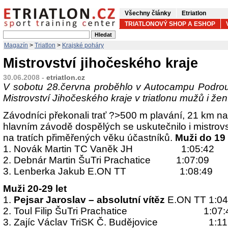
Všechny články
Etriatlon
TRIATLONOVÝ SHOP A ESHOP
Magazín
>
Triatlon
>
Krajské poháry
Mistrovství jihočeského kraje
30.06.2008 -
etriatlon.cz
V sobotu 28.června proběhlo v Autocampu Podrou
Mistrovství Jihočeského kraje v triatlonu mužů i žen
Závodníci překonali trať
?>
500 m plavání,
21 km na
hlavním závodě dospělých se uskutečnilo i mistrovs
na tratích přiměřených věku účastníků.
Muži do 19 
1. Novák Martin TC Vaněk JH 1:05:42
2. Debnár Martin ŠuTri Prachatice 1:07:09
3. Lenberka Jakub E.ON TT 1:08:49
Muži 20-29 let
1.
Pejsar Jaroslav – absolutní vítěz
E.ON TT 1:04
2. Toul Filip ŠuTri Prachatice 1:07:
3. Zajíc Václav TriSK Č. Budějovice 1:11