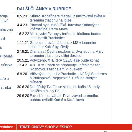
DALŠÍ ČLÁNKY V RUBRICE
ncuje
8.5.23
Stříbro! Kočař bere medaili z mistrovství světa v
terénním triatlonu na Ibize
lonové
4.4.23
Plavání bylo MMA, říká Jaroslav Kulhavý po
vítězství na Xterra Malta
erku zná
16.2.22
Mistrovství Evropy v terénním triatlonu budou
letos hostit Prachatice
stit
1.11.21
Grabmullerová má bronz z MS v terénním
triatlonu! Kočař byl čtvrtý
a
27.9.21
Drsná trať Čechy nezlomila. Dva jsou na ME v
terénním triatlonu v elitní desítce
 a Tomáš
20.5.21
Potvrzeno. XTERRA CZECH se bude konat
Čelůstka
13.4.21
XTERRA Czech se připravuje i přes omezení.
Rozhovor s Michalem Pilouškem
6.9.20
Vítězný double si z Prachatic odvážejí Serrierres
a Philippiová. Nejrychlejší Češi na čtvrtých
čaře a
místech
30.6.20
Dobříšský Tvrďák se stal letos kořistí Standy
í, říká
Holička a Mirky Paulů
29.6.20
Favorité nezaváhali. První závod terénního
poháru ovládli Kočař a Karásková
Redakce
TRIATLONOVÝ SHOP A ESHOP