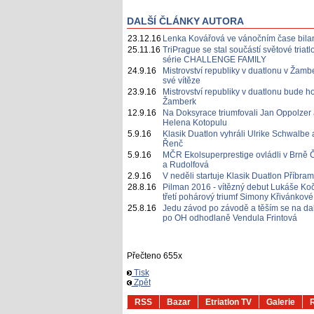
DALŠÍ ČLÁNKY AUTORA
23.12.16
Lenka Kovářová ve vánočním čase bila
25.11.16
TriPrague se stal součástí světové triat
série CHALLENGE FAMILY
24.9.16
Mistrovství republiky v duatlonu v Žamb
své vítěze
23.9.16
Mistrovství republiky v duatlonu bude ho
Žamberk
12.9.16
Na Doksyrace triumfovali Jan Oppolzer 
Helena Kotopulu
5.9.16
Klasik Duatlon vyhráli Ulrike Schwalbe
Řenč
5.9.16
MČR Ekolsuperprestige ovládli v Brně 
a Rudolfová
2.9.16
V neděli startuje Klasik Duatlon Příbram
28.8.16
Pilman 2016 - vítězný debut Lukáše Ko
třetí pohárový triumf Simony Křivánkové
25.8.16
Jedu závod po závodě a těším se na dalš
po OH odhodlaně Vendula Frintová
Přečteno 655x
Tisk
Zpět
RSS
Bazar
Etriatlon TV
Galerie