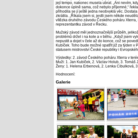
její tempo, nakonec musela ubrat. „Ani nevím, kdy
dokonce úplně sama, což nebylo příjemné,“ řekla 
přihodila se jí ještě jedna neobvyklá věc. Dostala 
zkrátila. „Říkala jsem si, jestli jsem někde neudě
vítězka druhého závodu Českého poháru Xterra, k
reprezentantku závod v Řecku.
Mužský závod měl jednoznačnější průběh, jelikož
problémů držel i na kole a v běhu. „Když jsem vyle
nepustit a dojet v čele až do konce, což se povedl
Kubíček. Toho bude možné spatřit již za týden v
statusem mistrovství České republiky i Evropskéh
Výsledky: 2. závod Českého poháru Xterra v terén
Muži: 1. Jan Kubíček, 2. Václav Holub, 3. Tomáš J
Ženy: 1. Helena Erbenová, 2. Lenka Cibulková, 
Hodnocení:
Galerie