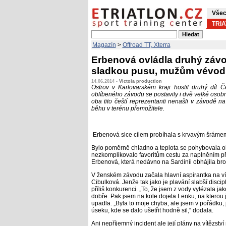
Všec
TRI
Magazín
>
Offroad TT, Xterra
Erbenová ovládla druhý závod
sladkou pusu, mužům vévodi
14.06.2014 -
Victoia production
Ostrov v Karlovarském kraji hostil druhý díl Č
oblíbeného závodu se postavily i dvě velké osob
oba tito čeští reprezentanti nenašli v závodě 
běhu v terénu přemožitele.
Erbenová sice cílem probíhala s krvavým šrámem n
Bylo poměrně chladno a teplota se pohybovala ok
nezkomplikovalo favoritům cestu za naplněním pře
Erbenová, která nedávno na Sardinii obhájila bro
V ženském závodu začala hlavní aspirantka na vít
Cibulková. Jenže tak jako je plavání slabší disci
příliš konkurenci. „To, že jsem z vody vylézala j
dobře. Pak jsem na kole dojela Lenku, na kterou 
upadla. „Byla to moje chyba, ale jsem v pořádku, j
úseku, kde se dalo ušetřit hodně sil,“ dodala.
Ani nepříjemný incident ale její plány na vítězství