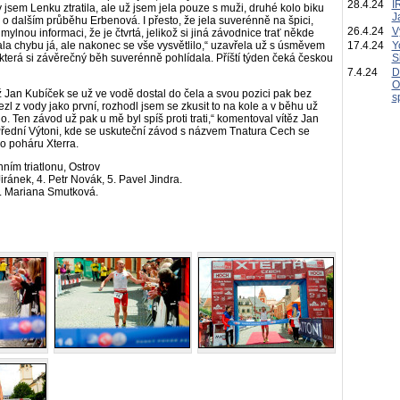
28.4.24
I
 jsem Lenku ztratila, ale už jsem jela pouze s muži, druhé kolo biku
J
o dalším průběhu Erbenová. I přesto, že jela suverénně na špici,
26.4.24
V
mylnou informaci, že je čtvrtá, jelikož si jiná závodnice trať někde
lala chybu já, ale nakonec se vše vysvětlilo,“ uzavřela už s úsměvem
17.4.24
Y
terá si závěrečný běh suverénně pohlídala. Příští týden čeká českou
S
7.4.24
D
O
 Jan Kubíček se už ve vodě dostal do čela a svou pozici pak bez
s
zl z vody jako první, rozhodl jsem se zkusit to na kole a v běhu už
o. Ten závod už pak u mě byl spíš proti trati,“ komentoval vítěz Jan
 Přední Výtoni, kde se uskuteční závod s názvem Tnatura Cech se
o poháru Xterra.
ním triatlonu, Ostrov
iránek, 4. Petr Novák, 5. Pavel Jindra.
3. Mariana Smutková.