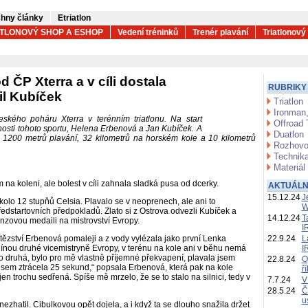
hny články
Etriatlon
ATLONOVÝ SHOP A ESHOP
Vedení tréninků
Trenér plavání
Triatlonový
 ČP Xterra a v cíli dostala
RUBRIKY
l Kubíček
Triatlon
Ironman,
eského poháru Xterra v terénním triatlonu. Na start
Offroad 
nosti tohoto sportu, Helena Erbenová a Jan Kubíček. A
Duatlon
na 1200 metrů plavání, 32 kilometrů na horském kole a 10 kilometrů
Rozhovo
Technika
Materiál
a koleni, ale bolest v cíli zahnala sladká pusa od dcerky.
AKTUÁLN
15.12.24
J
olo 12 stupňů Celsia. Plavalo se v neoprenech, ale ani to
W
dstartovních předpokladů. Zlato si z Ostrova odvezli Kubíček a
14.12.24
T
nzovou medaili na mistrovství Evropy.
I
ězství Erbenová pomaleji a z vody vylézala jako první Lenka
22.9.24
L
plínou druhé vicemistryně Evropy, v terénu na kole ani v běhu nemá
I
ako druhá, bylo pro mě vlastně příjemné překvapení, plavala jsem
22.8.24
O
jsem ztrácela 25 sekund,“ popsala Erbenová, která pak na kole
ř
en trochu sedřená. Spíše mě mrzelo, že se to stalo na silnici, tedy v
7.7.24
V
28.5.24
Č
u
 nezhatil. Cibulkovou opět dojela, a i když ta se dlouho snažila držet