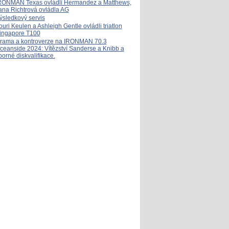
RONMAN Texas ovládli Hermandez a Matthews,
ana Richtrová ovládla AG
ýsledkový servis
ouri Keulen a Ashleigh Gentle ovládli triatlon
ingapore T100
rama a kontroverze na IRONMAN 70.3
ceanside 2024: Vítězství Sanderse a Knibb a
porné diskvalifikace.