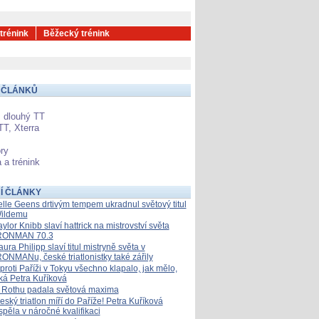
 trénink
Běžecký trénink
 ČLÁNKŮ
 dlouhý TT
TT, Xterra
ry
 a trénink
Í ČLÁNKY
elle Geens drtivým tempem ukradnul světový titul
ildemu
aylor Knibb slaví hattrick na mistrovství světa
RONMAN 70.3
aura Philipp slaví titul mistryně světa v
RONMANu, české triatlonistky také zářily
proti Paříži v Tokyu všechno klapalo, jak mělo,
íká Petra Kuříková
 Rothu padala světová maxima
eský triatlon míří do Paříže! Petra Kuříková
spěla v náročné kvalifikaci