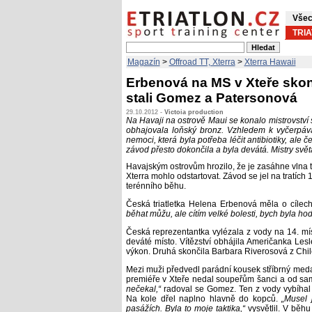
Všec
TRI
Magazín
>
Offroad TT, Xterra
>
Xterra Hawaii
Erbenová na MS v Xteře skonč
stali Gomez a Patersonová
29.10.2012 -
Victoia production
Na Havaji na ostrově Maui se konalo mistrovství
obhajovala loňský bronz. Vzhledem k vyčerpáva
nemoci, která byla potřeba léčit antibiotiky, ale
závod přesto dokončila a byla devátá. Mistry sv
Havajským ostrovům hrozilo, že je zasáhne vlna t
Xterra mohlo odstartovat. Závod se jel na tratích 
terénního běhu.
Česká triatletka Helena Erbenová měla o cíle
běhat můžu, ale cítím velké bolesti, bych byla hod
Česká reprezentantka vylézala z vody na 14. mí
deváté místo. Vítězství obhájila Američanka Lesl
výkon. Druhá skončila Barbara Riverosová z Chile,
Mezi muži předvedl parádní kousek stříbrný meda
premiéře v Xteře nedal soupeřům šanci a od sam
nečekal,“
radoval se Gomez. Ten z vody vybíhal
Na kole dřel naplno hlavně do kopců.
„Musel 
pasážích. Byla to moje taktika,“
vysvětlil. V běhu