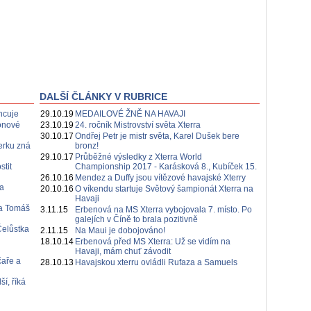
DALŠÍ ČLÁNKY V RUBRICE
ncuje
29.10.19
MEDAILOVÉ ŽNĚ NA HAVAJI
lonové
23.10.19
24. ročník Mistrovství světa Xterra
30.10.17
Ondřej Petr je mistr světa, Karel Dušek bere
erku zná
bronz!
29.10.17
Průběžné výsledky z Xterra World
stit
Championship 2017 - Karásková 8., Kubíček 15.
26.10.16
Mendez a Duffy jsou vítězové havajské Xterry
a
20.10.16
O víkendu startuje Světový šampionát Xterra na
Havaji
 a Tomáš
3.11.15
Erbenová na MS Xterra vybojovala 7. místo. Po
galejích v Číně to brala pozitivně
Čelůstka
2.11.15
Na Maui je dobojováno!
18.10.14
Erbenová před MS Xterra: Už se vidím na
Havaji, mám chuť závodit
čaře a
28.10.13
Havajskou xterru ovládli Rufaza a Samuels
í, říká