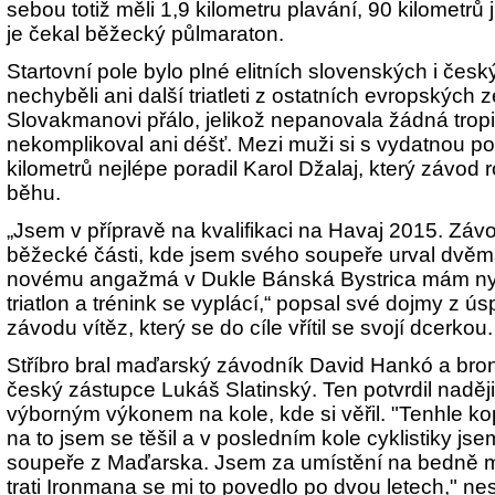
sebou totiž měli 1,9 kilometru plavání, 90 kilometrů 
je čekal běžecký půlmaraton.
Startovní pole bylo plné elitních slovenských i čes
nechyběli ani další triatleti z ostatních evropských 
Slovakmanovi přálo, jelikož nepanovala žádná trop
nekomplikoval ani déšť. Mezi muži si s vydatnou po
kilometrů nejlépe poradil Karol Džalaj, který závod
běhu.
„Jsem v přípravě na kvalifikaci na Havaj 2015. Záv
běžecké části, kde jsem svého soupeře urval dvěm
novému angažmá v Dukle Bánská Bystrica mám nyn
triatlon a trénink se vyplácí,“ popsal své dojmy z
závodu vítěz, který se do cíle vřítil se svojí dcerkou.
Stříbro bral maďarský závodník David Hankó a bron
český zástupce Lukáš Slatinský. Ten potvrdil naděj
výborným výkonem na kole, kde si věřil. "Tenhle kop
na to jsem se těšil a v posledním kole cyklistiky jse
soupeře z Maďarska. Jsem za umístění na bedně mo
trati Ironmana se mi to povedlo po dvou letech," nesk