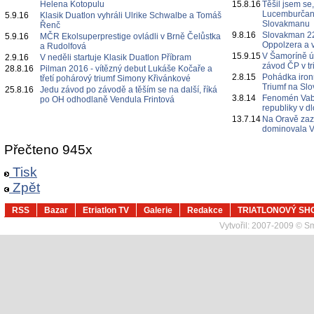
Helena Kotopulu
15.8.16
Těšil jsem se,
Lucemburčan O
5.9.16
Klasik Duatlon vyhráli Ulrike Schwalbe a Tomáš
Slovakmanu
Řenč
9.8.16
Slovakman 22
5.9.16
MČR Ekolsuperprestige ovládli v Brně Čelůstka
Oppolzera a v
a Rudolfová
15.9.15
V Šamoríně ú
2.9.16
V neděli startuje Klasik Duatlon Příbram
závod ČP v tr
28.8.16
Pilman 2016 - vítězný debut Lukáše Kočaře a
2.8.15
Pohádka iron
třetí pohárový triumf Simony Křivánkové
Triumf na Sl
25.8.16
Jedu závod po závodě a těším se na další, říká
3.8.14
Fenomén Vabr
po OH odhodlaně Vendula Frintová
republiky v d
13.7.14
Na Oravě zaz
dominovala V
Přečteno 945x
Tisk
Zpět
RSS
Bazar
Etriatlon TV
Galerie
Redakce
TRIATLONOVÝ SH
Vytvořil:
2007-2009 © Sma