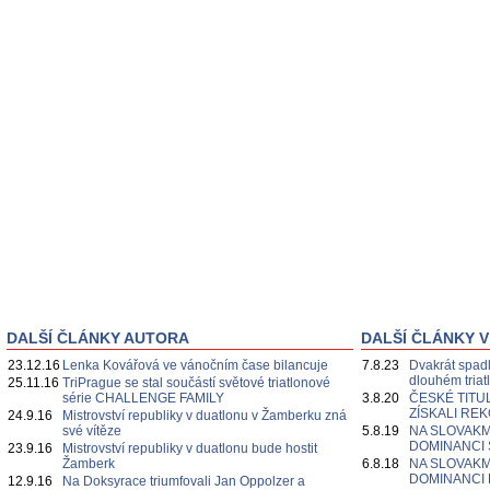
DALŠÍ ČLÁNKY AUTORA
DALŠÍ ČLÁNKY V
23.12.16
Lenka Kovářová ve vánočním čase bilancuje
7.8.23
Dvakrát spadl,
dlouhém triat
25.11.16
TriPrague se stal součástí světové triatlonové
série CHALLENGE FAMILY
3.8.20
ČESKÉ TITU
ZÍSKALI RE
24.9.16
Mistrovství republiky v duatlonu v Žamberku zná
své vítěze
5.8.19
NA SLOVAKM
DOMINANCI
23.9.16
Mistrovství republiky v duatlonu bude hostit
Žamberk
6.8.18
NA SLOVAKM
DOMINANCI
12.9.16
Na Doksyrace triumfovali Jan Oppolzer a