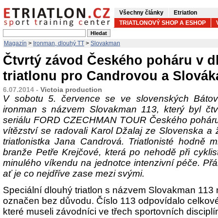
Všechny články
Etriatlon
TRIATLONOVÝ SHOP A ESHOP
Magazín
>
Ironman, dlouhý TT
>
Slovakman
Čtvrtý závod Českého poháru v 
triatlonu pro Candrovou a Slovák
6.07.2014 -
Victoia production
V sobotu 5. července se ve slovenských Bátov
ironman s názvem Slovakman 113, který byl čtvr
seriálu FORD CZECHMAN TOUR Českého poháru v 
vítězství se radovali Karol Džalaj ze Slovenska a
triatlonistka Jana Candrová. Triatlonisté hodně m
branže Petře Krejčové, která po nehodě při cyklis
minulého víkendu na jednotce intenzivní péče. Přáli 
ať je co nejdříve zase mezi svými.
Speciální dlouhý triatlon s názvem Slovakman 113 
označen bez důvodu. Číslo 113 odpovídalo celkové
které museli závodníci ve třech sportovních discipl