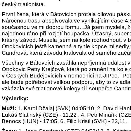
český triatlonista.
První žena, která v Bátovicích proťala cílovou pás
Náročnou trasu absolvovala ve vynikajícím čase 4:
současnou velmi dobrou formu. „Já jsem myslela, ž
najednou ráno při rozjetí houpačka. Úžasný, super
krásný závod. Musela jsem na kole rozhodnout, v 
Otrokovicích ještě kamenná a tyhle kopce mi sedly
Candrová, která závodu kralovala od samého začá
Všechny v Bátovcích zasáhla nepříjemná událost v
Otrokovic Petry Krejčové, která po zranění na kole
v Českých Budějovicích v nemocnici na JIPce. "Pet
ale bude potřebovat velkou podporu, aby to zvládla. 
vzkázala své triatlonové kolegyni i soupeřce Cand
Výsledky:
Muži:
1. Karol Džalaj (SVK) 04:05:10, 2. David Hank
Lukáš Slatinský (CZE) - 11,22 , 4. Petr Minařík (CZE
Benocs (HUN) - 17:05, 6. Filip Kristl (SVK) - 23,11.