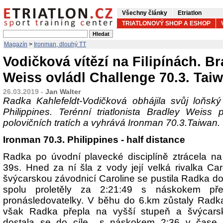
Všechny články
Etriatlon
TRIATLONOVÝ SHOP A ESHOP
Magazín
>
Ironman, dlouhý TT
Vodičková vítězí na Filipínách. Br
Weiss ovládl Challenge 70.3. Tai
26.03.2019 -
Jan Walter
Radka Kahlefeldt-Vodičková obhájila svůj loňský
Philippines. Terénní triatlonista Bradley Weis
polovičních tratích a vyhrává Ironman 70.3.Taiwan.
Ironman 70.3. Philippines - half distance
Radka po úvodní plavecké disciplíně ztrácela n
39s. Hned za ní šla z vody její velká rivalka Car
švýcarskou závodnicí Caroline se pustila Radka do c
spolu proletěly za 2:21:49 s náskokem př
pronásledovatelky. V běhu do 6.km zůstaly Radka
však Radka přepla na vyšší stupeň a švýcars
dostala se do cíle s náskokem 2:36 v čase 4: