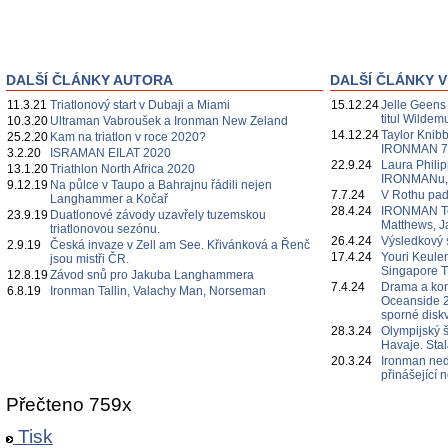
DALŠÍ ČLÁNKY AUTORA
DALŠÍ ČLÁNKY V
11.3.21
Triatlonový start v Dubaji a Miami
15.12.24
Jelle Geens
titul Wildem
10.3.20
Ultraman Vabroušek a Ironman New Zeland
14.12.24
Taylor Knibb
25.2.20
Kam na triatlon v roce 2020?
IRONMAN 7
3.2.20
ISRAMAN EILAT 2020
22.9.24
Laura Philipp
13.1.20
Triathlon North Africa 2020
IRONMANu, če
9.12.19
Na půlce v Taupo a Bahrajnu řádili nejen
7.7.24
V Rothu pa
Langhammer a Kočař
28.4.24
IRONMAN Te
23.9.19
Duatlonové závody uzavřely tuzemskou
Matthews, J
triatlonovou sezónu.
26.4.24
Výsledkový 
2.9.19
Česká invaze v Zell am See. Křivánková a Řenč
17.4.24
Youri Keulen
jsou mistři ČR.
Singapore 
12.8.19
Závod snů pro Jakuba Langhammera
7.4.24
Drama a ko
6.8.19
Ironman Tallin, Valachy Man, Norseman
Oceanside 2
sporné diskv
28.3.24
Olympijský 
Havaje. Sta
20.3.24
Ironman ned
přinášející
Přečteno 759x
Tisk