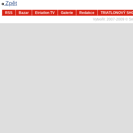
Zpět
RSS
Bazar
Etriatlon TV
Galerie
Redakce
TRIATLONOVÝ SH
Vytvořil:
2007-2009 © Sma