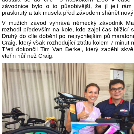
závodnice bylo o to působivější, že jí její rám 
prasknutý a tak musela před závodem shánět nový s
V mužích závod vyhrává německý závodník Mark
rozhodl především na kole, kde zajel čas blížící 
Druhý do cíle doběhl po nejrychlejším půlmarato
Craig, který však rozhodující ztrátu kolem 7 minut na
Třetí dokončil Tim Van Berkel, který zaběhl skv
vteřin hůř než Craig.