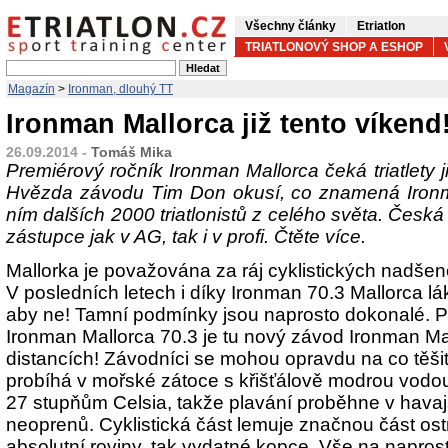
Všechny články
Etriatlon
TRIATLONOVÝ SHOP A ESHOP
Magazín
>
Ironman, dlouhý TT
Ironman Mallorca již tento víkend
26.09.2014 -
Tomáš Mika
Premiérový ročník Ironman Mallorca čeká triatlety ji
Hvězda závodu Tim Don okusí, co znamená Iron
ním dalších 2000 triatlonistů z celého světa. Česká
zástupce jak v AG, tak i v profi. Čtěte více.
Mallorka je považována za ráj cyklistických nadšen
V posledních letech i díky Ironman 70.3 Mallorca láká 
aby ne! Tamní podmínky jsou naprosto dokonalé. 
Ironman Mallorca 70.3 je tu nový závod Ironman Ma
distancích! Závodníci se mohou opravdu na co těši
probíhá v mořské zátoce s křišťálově modrou vodo
27 stupňům Celsia, takže plavání proběhne v havaj
neoprenů. Cyklistická část lemuje značnou část ostr
absolutní roviny, tak vydatné kopce. Vše na naprost