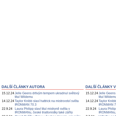
DALŠÍ ČLÁNKY AUTORA
DALŠÍ ČLÁNKY V
15.12.24
Jelle Geens drtivým tempem ukradnul světový
15.12.24
Jelle Geens
titul Wildemu
titul Wildem
14.12.24
Taylor Knibb slaví hattrick na mistrovství světa
14.12.24
Taylor Knibb
IRONMAN 70.3
IRONMAN 7
22.9.24
Laura Philipp slaví titul mistryně světa v
22.9.24
Laura Philipp
IRONMANu, české triatlonistky také zářily
IRONMANu, če