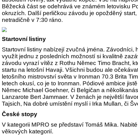
Běžecká část se odehrává ve známém letovisku Por
okruzích. Další perličkou závodu je opožděný start, 
netradičně v 7:30 ráno.
Startovní listiny
Startovní listiny nabízejí zvučná jména. Závodníci, 
využít jednu z posledních možností si kvalitně zazá
závodu vyrazí vítěz z Rothu Němec Timo Bracht, kt
startu na letošní Havaji. Všichni budou ale očekáva
letošního mistrovství světa v Ironman 70.3 Brita Ti
letech okusí, co je to Ironman. Pódiové ambice jist
Němec Michael Goehner, či Belgičan a několikaná
Lanzarote Bert Jammaer. V ženách je největší fav
Tajsich, Na dobré umístění myslí i Irka Mullan, či 
České stopy
V kategorii MPRO se představí Tomáš Mika. Nabité je
věkových kategorií.