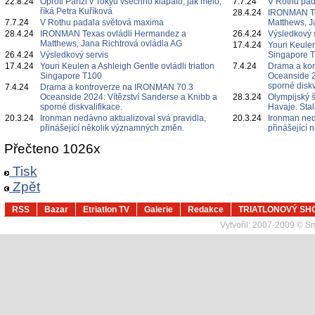
22.8.24
Oproti Paříži v Tokyu všechno klapalo, jak mělo,
7.7.24
V Rothu pa
říká Petra Kuříková
28.4.24
IRONMAN Te
7.7.24
V Rothu padala světová maxima
Matthews, J
28.4.24
IRONMAN Texas ovládli Hermandez a
26.4.24
Výsledkový 
Matthews, Jana Richtrová ovládla AG
17.4.24
Youri Keulen
26.4.24
Výsledkový servis
Singapore 
17.4.24
Youri Keulen a Ashleigh Gentle ovládli triatlon
7.4.24
Drama a ko
Singapore T100
Oceanside 2
sporné diskv
7.4.24
Drama a kontroverze na IRONMAN 70.3
Oceanside 2024: Vítězství Sanderse a Knibb a
28.3.24
Olympijský 
sporné diskvalifikace.
Havaje. Sta
20.3.24
Ironman nedávno aktualizoval svá pravidla,
20.3.24
Ironman ned
přinášející několik významných změn.
přinášející
Přečteno 1026x
Tisk
Zpět
RSS
Bazar
Etriatlon TV
Galerie
Redakce
TRIATLONOVÝ SH
Vytvořil:
2007-2009 © Sma