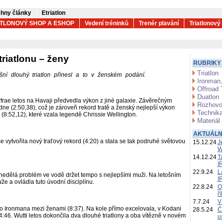
hny články
Etriatlon
ATLONOVÝ SHOP A ESHOP
Vedení tréninků
Trenér plavání
Triatlonový
riatlonu – ženy
RUBRIKY
Triatlon
šní dlouhý triatlon přinesl a to v ženském podání.
Ironman,
Offroad 
Duatlon
rae letos na Havaji předvedla výkon z jiné galaxie. Závěrečným
Rozhovo
ne (2:50,38), což je zároveň rekord tratě a ženský nejlepší výkon
Technika
(8:52,12), které vzala legendě Chrissie Wellington.
Materiál
AKTUÁLN
 vytvořila nový traťový rekord (4:20) a stala se tak podruhé světovou
15.12.24
J
W
14.12.24
T
I
22.9.24
L
 nedělá problém ve vodě držet tempo s nejlepšími muži. Na letošním
I
e a ovládla tuto úvodní disciplínu.
22.8.24
O
ř
7.7.24
V
ho Ironmana mezi ženami (8:37). Na kole přímo excelovala, v Kodani
28.5.24
Č
4:46. Wutti letos dokončila dva dlouhé triatlony a oba vítězně v novém
u