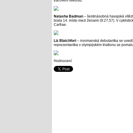
traťovém rekordu.
Natasha Badman
– šestinásobná havajská vítězk
brala 14. místo mezi ženami (9:27,57). V cyklistic
Carfrae.
Liz Blatchfort
– ironmanská debutantka se uvedla
reprezentantka v olympijském triatlonu se pomal
Hodnocení: