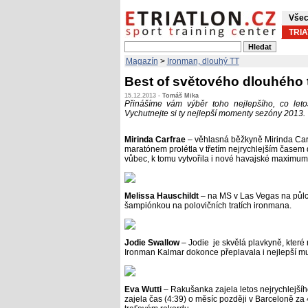
Všec
TRI
Magazín
>
Ironman, dlouhý TT
Best of světového dlouhého t
15.12.2013 -
Tomáš Mika
Přinášíme vám výběr toho nejlepšího, co leto
Vychutnejte si ty nejlepší momenty sezóny 2013.
Mirinda Carfrae
– věhlasná běžkyně Mirinda Carf
maratónem prolétla v třetím nejrychlejším časem d
vůbec, k tomu vytvořila i nové havajské maximum 
Melissa Hauschildt
– na MS v Las Vegas na půlce
šampiónkou na polovičních tratích ironmana.
Jodie Swallow
– Jodie je skvělá plavkyně, které
Ironman Kalmar dokonce přeplavala i nejlepší muž
Eva Wutti
– Rakušanka zajela letos nejrychlejší
zajela čas (4:39) o měsíc později v Barceloně za 