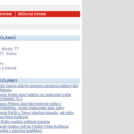
 trénink
Běžecký trénink
 ČLÁNKŮ
 dlouhý TT
TT, Xterra
ry
 a trénink
Í ČLÁNKY
elle Geens drtivým tempem ukradnul světový titul
ildemu
aylor Knibb slaví hattrick na mistrovství světa
RONMAN 70.3
aura Philipp slaví titul mistryně světa v
RONMANu, české triatlonistky také zářily
proti Paříži v Tokyu všechno klapalo, jak mělo,
íká Petra Kuříková
 Rothu padala světová maxima
eský triatlon míří do Paříže! Petra Kuříková
spěla v náročné kvalifikaci