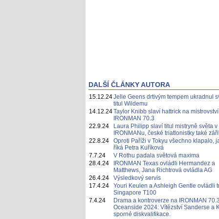
DALŠÍ ČLÁNKY AUTORA
15.12.24
Jelle Geens drtivým tempem ukradnul s
titul Wildemu
14.12.24
Taylor Knibb slaví hattrick na mistrovství
IRONMAN 70.3
22.9.24
Laura Philipp slaví titul mistryně světa v
IRONMANu, české triatlonistky také záři
22.8.24
Oproti Paříži v Tokyu všechno klapalo, j
říká Petra Kuříková
7.7.24
V Rothu padala světová maxima
28.4.24
IRONMAN Texas ovládli Hermandez a
Matthews, Jana Richtrová ovládla AG
26.4.24
Výsledkový servis
17.4.24
Youri Keulen a Ashleigh Gentle ovládli tr
Singapore T100
7.4.24
Drama a kontroverze na IRONMAN 70.
Oceanside 2024: Vítězství Sanderse a 
sporné diskvalifikace.