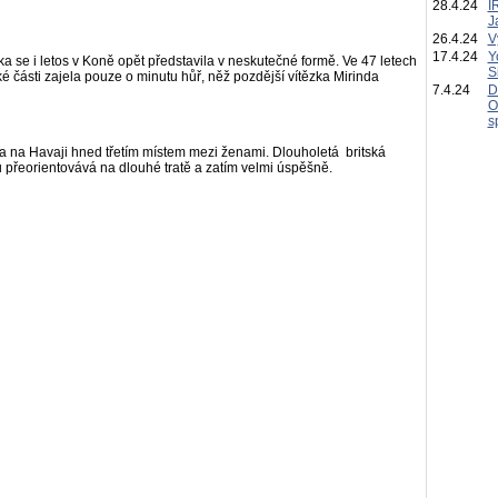
28.4.24
I
J
26.4.24
V
17.4.24
Y
a se i letos v Koně opět představila v neskutečné formě. Ve 47 letech
S
ké části zajela pouze o minutu hůř, něž pozdější vítězka Mirinda
7.4.24
D
O
s
 na Havaji hned třetím místem mezi ženami. Dlouholetá britská
u přeorientovává na dlouhé tratě a zatím velmi úspěšně.