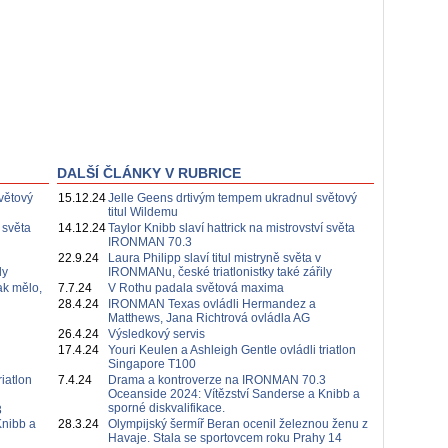
DALŠÍ ČLÁNKY V RUBRICE
větový
15.12.24
Jelle Geens drtivým tempem ukradnul světový
titul Wildemu
 světa
14.12.24
Taylor Knibb slaví hattrick na mistrovství světa
IRONMAN 70.3
22.9.24
Laura Philipp slaví titul mistryně světa v
ly
IRONMANu, české triatlonistky také zářily
ak mělo,
7.7.24
V Rothu padala světová maxima
28.4.24
IRONMAN Texas ovládli Hermandez a
Matthews, Jana Richtrová ovládla AG
26.4.24
Výsledkový servis
17.4.24
Youri Keulen a Ashleigh Gentle ovládli triatlon
Singapore T100
iatlon
7.4.24
Drama a kontroverze na IRONMAN 70.3
Oceanside 2024: Vítězství Sanderse a Knibb a
sporné diskvalifikace.
3
Knibb a
28.3.24
Olympijský šermíř Beran ocenil železnou ženu z
Havaje. Stala se sportovcem roku Prahy 14