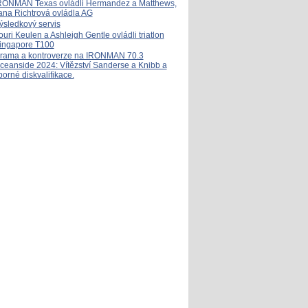
RONMAN Texas ovládli Hermandez a Matthews,
ana Richtrová ovládla AG
ýsledkový servis
ouri Keulen a Ashleigh Gentle ovládli triatlon
ingapore T100
rama a kontroverze na IRONMAN 70.3
ceanside 2024: Vítězství Sanderse a Knibb a
porné diskvalifikace.