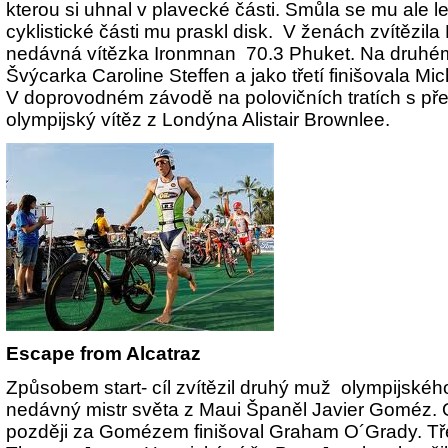
kterou si uhnal v plavecké části. Smůla se mu ale l
cyklistické části mu praskl disk. V ženách zvítězila
nedávná vítězka Ironmnan 70.3 Phuket. Na druhém
Švýcarka Caroline Steffen a jako třetí finišovala Mic
V doprovodném závodě na polovičních tratích s pře
olympijský vítěz z Londýna Alistair Brownlee.
Escape from Alcatraz
Způsobem start- cíl zvítězil druhý muž olympijskéh
nedávný mistr světa z Maui Španěl Javier Goméz. 
později za Gomézem finišoval Graham O´Grady. Tře