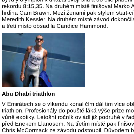
rekordu 8:15,35. Na druhém místě finišoval Marko Al
hrdina Cam Brawn. Mezi ženami pak stylem start-cíl
Meredith Kessler. Na druhém místě závod dokončil
a třetí místo obsadila Candice Hammond.
Abu Dhabí triathlon
V Emirátech se o víkendu konal čím dál tím více ob
triathlon. Profesionály do pouště láká výše prize 
vůně exotiky. Letošní ročník ovládl již podruhé v řa
před Enekem Llanosem. Na třetím místě pak finišoval
Chris McCormack ze závodu odstoupil. Důvodem by