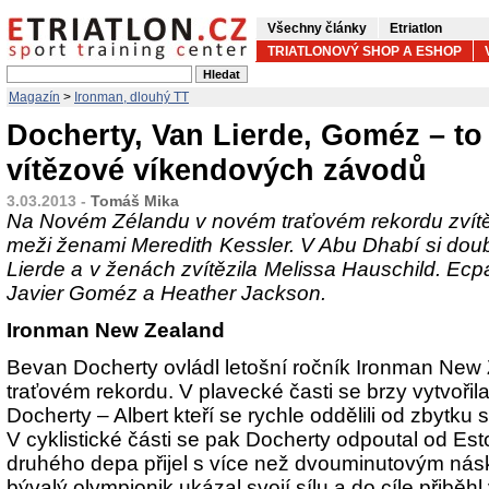
Všechny články
Etriatlon
TRIATLONOVÝ SHOP A ESHOP
Magazín
>
Ironman, dlouhý TT
Docherty, Van Lierde, Goméz – to
vítězové víkendových závodů
3.03.2013 -
Tomáš Mika
Na Novém Zélandu v novém traťovém rekordu zvítě
meži ženami Meredith Kessler. V Abu Dhabí si doub
Lierde a v ženách zvítězila Melissa Hauschild. Ecpa
Javier Goméz a Heather Jackson.
Ironman New Zealand
Bevan Docherty ovládl letošní ročník Ironman Ne
traťovém rekordu. V plavecké časti se brzy vytvořil
Docherty – Albert kteří se rychle oddělili od zbytku 
V cyklistické části se pak Docherty odpoutal od Es
druhého depa přijel s více než dvouminutovým ná
bývalý olympionik ukázal svojí sílu a do cíle přibě