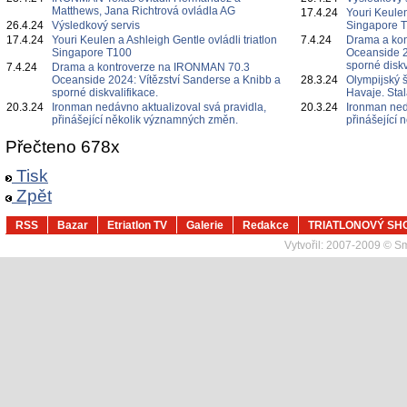
Matthews, Jana Richtrová ovládla AG
17.4.24
Youri Keulen
26.4.24
Výsledkový servis
Singapore 
17.4.24
Youri Keulen a Ashleigh Gentle ovládli triatlon
7.4.24
Drama a ko
Singapore T100
Oceanside 2
sporné diskv
7.4.24
Drama a kontroverze na IRONMAN 70.3
Oceanside 2024: Vítězství Sanderse a Knibb a
28.3.24
Olympijský 
sporné diskvalifikace.
Havaje. Sta
20.3.24
Ironman nedávno aktualizoval svá pravidla,
20.3.24
Ironman ned
přinášející několik významných změn.
přinášející
Přečteno 678x
Tisk
Zpět
RSS
Bazar
Etriatlon TV
Galerie
Redakce
TRIATLONOVÝ SH
Vytvořil:
2007-2009 © Sma