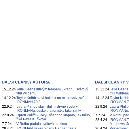
DALŠÍ ČLÁNKY AUTORA
DALŠÍ ČLÁNKY V
15.12.24
Jelle Geens drtivým tempem ukradnul světový
15.12.24
Jelle Geens
titul Wildemu
titul Wildem
14.12.24
Taylor Knibb slaví hattrick na mistrovství světa
14.12.24
Taylor Knibb
IRONMAN 70.3
IRONMAN 7
22.9.24
Laura Philipp slaví titul mistryně světa v
22.9.24
Laura Philipp
IRONMANu, české triatlonistky také zářily
IRONMANu, če
22.8.24
Oproti Paříži v Tokyu všechno klapalo, jak mělo,
7.7.24
V Rothu pa
říká Petra Kuříková
28.4.24
IRONMAN Te
7.7.24
V Rothu padala světová maxima
Matthews, J
28.4.24
IRONMAN Texas ovládli Hermandez a
26.4.24
Výsledkový 