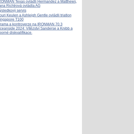
RONMAN Texas ovládli Hermandez a Matthews,
ana Richtrová ovládla AG
ýsledkový servis
ouri Keulen a Ashleigh Gentle ovládli triatlon
ingapore T100
rama a kontroverze na IRONMAN 70.3
ceanside 2024: Vítězství Sanderse a Knibb a
porné diskvalifikace.