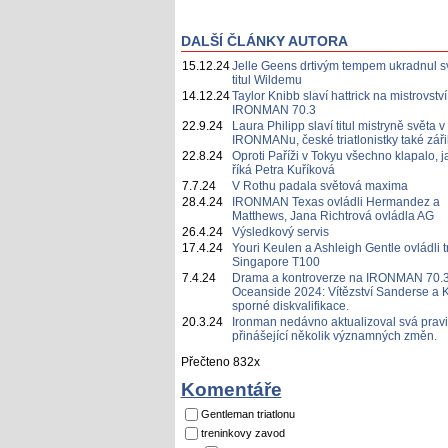
DALŠÍ ČLÁNKY AUTORA
15.12.24
Jelle Geens drtivým tempem ukradnul s
titul Wildemu
14.12.24
Taylor Knibb slaví hattrick na mistrovství
IRONMAN 70.3
22.9.24
Laura Philipp slaví titul mistryně světa v
IRONMANu, české triatlonistky také záři
22.8.24
Oproti Paříži v Tokyu všechno klapalo, j
říká Petra Kuříková
7.7.24
V Rothu padala světová maxima
28.4.24
IRONMAN Texas ovládli Hermandez a
Matthews, Jana Richtrová ovládla AG
26.4.24
Výsledkový servis
17.4.24
Youri Keulen a Ashleigh Gentle ovládli tr
Singapore T100
7.4.24
Drama a kontroverze na IRONMAN 70.
Oceanside 2024: Vítězství Sanderse a 
sporné diskvalifikace.
20.3.24
Ironman nedávno aktualizoval svá pravi
přinášející několik významných změn.
Přečteno 832x
Komentáře
Gentleman triatlonu
treninkovy zavod