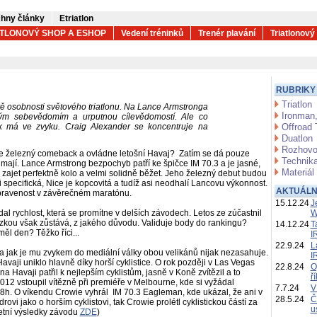
hny články
Etriatlon
ATLONOVÝ SHOP A ESHOP
Vedení tréninků
Trenér plavání
Triatlonový
RUBRIKY
Triatlon
ě osobnosti světového triatlonu. Na Lance Armstronga
Ironman,
ým sebevědomím a urputnou cílevědomostí. Ale co
ak má ve zvyku. Craig Alexander se koncentruje na
Offroad 
Duatlon
Rozhovo
e železný comeback a ovládne letošní Havaj? Zatím se dá pouze
Technika
 mají. Lance Armstrong bezpochyb patří ke špičce IM 70.3 a je jasné,
Materiál
 zajet perfektně kolo a velmi solidně běžet. Jeho železný debut budou
i specifická, Nice je kopcovitá a tudíž asi neodhalí Lancovu výkonnost.
AKTUÁLN
ipravenost v závěrečném maratónu.
15.12.24
J
dal rychlost, která se promítne v delších závodech. Letos ze zúčastnil
W
zkou však zůstává, z jakého důvodu. Validuje body do rankingu?
14.12.24
T
ěl den? Těžko říci...
I
22.9.24
L
 a jak je mu zvykem do mediální války obou velikánů nijak nezasahuje.
I
avaji uniklo hlavně díky horší cyklistice. O rok později v Las Vegas
22.8.24
O
a Havaji patřil k nejlepším cyklistům, jasně v Koně zvítězil a to
ř
2 vstoupil vítězně při premiéře v Melbourne, kde si vyžádal
7.7.24
V
 8h. O víkendu Crowie vyhrál IM 70.3 Eagleman, kde ukázal, že ani v
28.5.24
Č
ovi jako o horším cyklistovi, tak Crowie prolétl cyklistickou částí za
u
etní výsledky závodu
ZDE
)