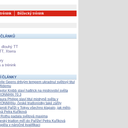
 trénink
Běžecký trénink
 ČLÁNKŮ
 dlouhý TT
TT, Xterra
ry
 a trénink
Í ČLÁNKY
elle Geens drtivým tempem ukradnul světový titul
ildemu
aylor Knibb slaví hattrick na mistrovství světa
RONMAN 70.3
aura Philipp slaví titul mistryně světa v
RONMANu, české triatlonistky také zářily
proti Paříži v Tokyu všechno klapalo, jak mělo,
íká Petra Kuříková
 Rothu padala světová maxima
eský triatlon míří do Paříže! Petra Kuříková
spěla v náročné kvalifikaci