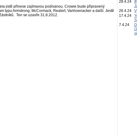
28.4.24
I
J
cela jistě přinese zajímavou podívanou. Crowie bude připravený
ězdám typu Armstrong, McCormack, Realert, Vanhoenacker a další. Jestě
26.4.24
V
ástníků. Ten se uzavře 31.8.2012.
17.4.24
Y
S
7.4.24
D
O
s