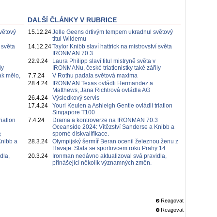
DALŠÍ ČLÁNKY V RUBRICE
větový
15.12.24
Jelle Geens drtivým tempem ukradnul světový
titul Wildemu
 světa
14.12.24
Taylor Knibb slaví hattrick na mistrovství světa
IRONMAN 70.3
22.9.24
Laura Philipp slaví titul mistryně světa v
ly
IRONMANu, české triatlonistky také zářily
ak mělo,
7.7.24
V Rothu padala světová maxima
28.4.24
IRONMAN Texas ovládli Hermandez a
Matthews, Jana Richtrová ovládla AG
26.4.24
Výsledkový servis
17.4.24
Youri Keulen a Ashleigh Gentle ovládli triatlon
Singapore T100
iatlon
7.4.24
Drama a kontroverze na IRONMAN 70.3
Oceanside 2024: Vítězství Sanderse a Knibb a
sporné diskvalifikace.
3
Knibb a
28.3.24
Olympijský šermíř Beran ocenil železnou ženu z
Havaje. Stala se sportovcem roku Prahy 14
dla,
20.3.24
Ironman nedávno aktualizoval svá pravidla,
přinášející několik významných změn.
Reagovat
Reagovat