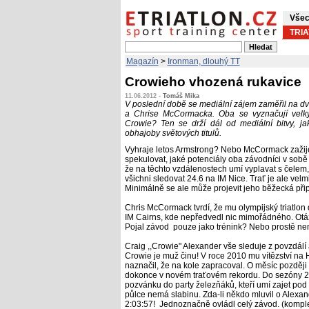
Všec
TRI
Magazín
>
Ironman, dlouhý TT
Crowieho vhozená rukavice
11.06.2012 -
Tomáš Mika
V poslední době se mediální zájem zaměřil na dv
a Chrise McCormacka. Oba se vyznačují velk
Crowie? Ten se drží dál od mediální bitvy, j
obhajoby světových titulů.
Vyhraje letos Armstrong? Nebo McCormack zažij
spekulovat, jaké potenciály oba závodníci v sobě
že na těchto vzdálenostech umí vyplavat s čelem,
všichni sledovat 24.6 na IM Nice. Trať je ale velm
Minimálně se ale může projevit jeho běžecká př
Chris McCormack tvrdí, že mu olympijský triatlon 
IM Cairns, kde nepředvedl nic mimořádného. Otá
Pojal závod pouze jako trénink? Nebo prostě nem
Craig ,,Crowie" Alexander vše sleduje z povzdálí
Crowie je muž činu! V roce 2010 mu vítězství na H
naznačil, že na kole zapracoval. O měsíc později n
dokonce v novém traťovém rekordu. Do sezóny 201
pozvánku do party železňáků, kteří umí zajet pod
půlce nemá slabinu. Zda-li někdo mluvil o Alexandr
2:03:57! Jednoznačně ovládl celý závod. (kompl