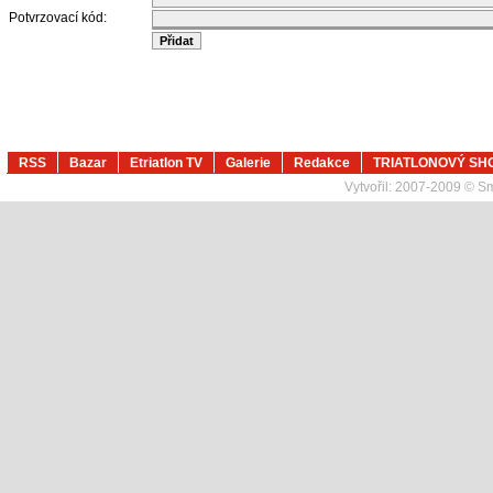
Potvrzovací kód:
RSS
Bazar
Etriatlon TV
Galerie
Redakce
TRIATLONOVÝ SH
Vytvořil:
2007-2009 © Sma