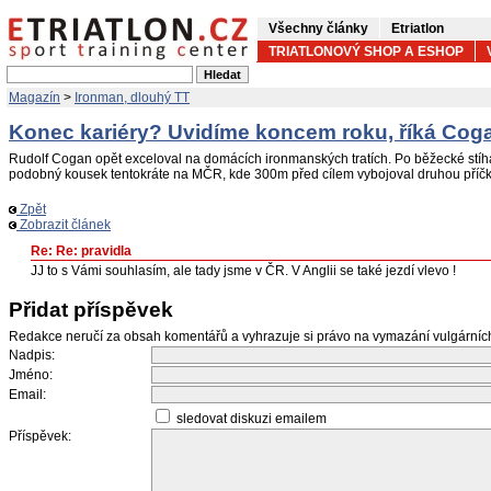
Všechny články
Etriatlon
TRIATLONOVÝ SHOP A ESHOP
Magazín
>
Ironman, dlouhý TT
Konec kariéry? Uvidíme koncem roku, říká Cog
Rudolf Cogan opět exceloval na domácích ironmanských tratích. Po běžecké stíh
podobný kousek tentokráte na MČR, kde 300m před cílem vybojoval druhou příčk
Zpět
Zobrazit článek
Re: Re: pravidla
JJ to s Vámi souhlasím, ale tady jsme v ČR. V Anglii se také jezdí vlevo !
Přidat příspěvek
Redakce neručí za obsah komentářů a vyhrazuje si právo na vymazání vulgární
Nadpis:
Jméno:
Email:
sledovat diskuzi emailem
Příspěvek: