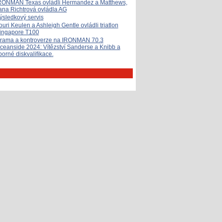
RONMAN Texas ovládli Hermandez a Matthews,
ana Richtrová ovládla AG
ýsledkový servis
ouri Keulen a Ashleigh Gentle ovládli triatlon
ingapore T100
rama a kontroverze na IRONMAN 70.3
ceanside 2024: Vítězství Sanderse a Knibb a
porné diskvalifikace.