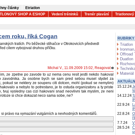
hny články
Etriatlon
ATLONOVÝ SHOP A ESHOP
Vedení tréninků
Trenér plavání
Triatlonový
cem roku, říká Cogan
RUBRIKY
nských tratích. Po běžecké stíhačce v Otrokovicích předvedl
Triatlon
ed cílem vybojoval druhou příčku.
Ironman,
Offroad 
Duatlon
Rozhovo
Michal V., 11.09.2009 15:02,
Reagovat
Technika
Materiál
lim, ze zpetne po zavode to uz nema cenu resit jestli nekdo hakoval
o zavodnika. Ja osobne bych se sam pred sebou musel stydet za
AKTUÁLN
, pokud se nektery ze souperu citi dotcen, mohl (pokud se nemylim)
15.12.24
J
 hakovalo a nebylo to potrestano, je to ostuda organizatoru a ty priste
W
e, tvuj vysledny cas cizi hakovani snad neovlivni tak myslim, ze neni
, protoze si chce dokazat neco sama sobe, ne?
14.12.24
T
I
22.9.24
L
I
 si právo na vymazání vulgárních a nevhodných komentářů.
22.8.24
O
ř
7.7.24
V
28.5.24
Č
u