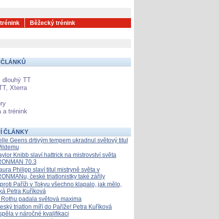
 trénink
Běžecký trénink
 ČLÁNKŮ
 dlouhý TT
TT, Xterra
ry
 a trénink
Í ČLÁNKY
elle Geens drtivým tempem ukradnul světový titul
ildemu
aylor Knibb slaví hattrick na mistrovství světa
RONMAN 70.3
aura Philipp slaví titul mistryně světa v
RONMANu, české triatlonistky také zářily
proti Paříži v Tokyu všechno klapalo, jak mělo,
íká Petra Kuříková
 Rothu padala světová maxima
eský triatlon míří do Paříže! Petra Kuříková
spěla v náročné kvalifikaci