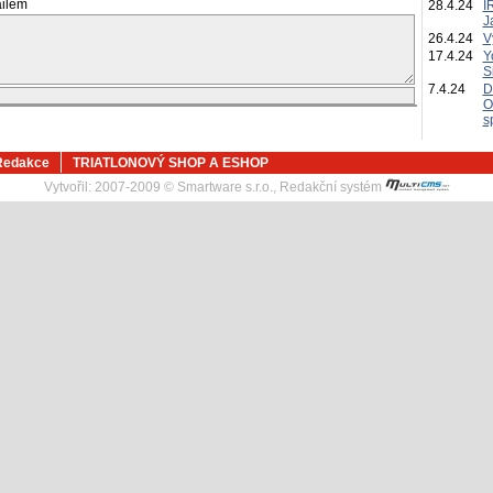
ailem
28.4.24
I
J
26.4.24
V
17.4.24
Y
S
7.4.24
D
O
s
Redakce
TRIATLONOVÝ SHOP A ESHOP
Vytvořil:
2007-2009 © Smartware s.r.o.
,
Redakční systém