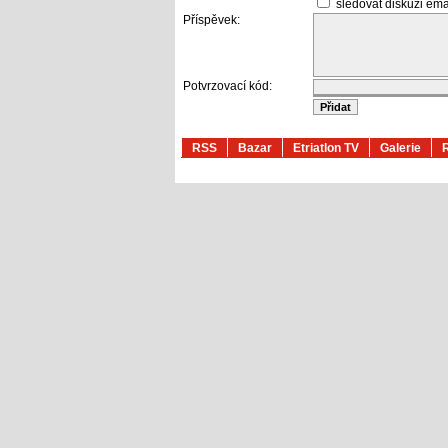
sledovat diskuzi em
Příspěvek:
Potvrzovací kód:
RSS
Bazar
Etriatlon TV
Galerie