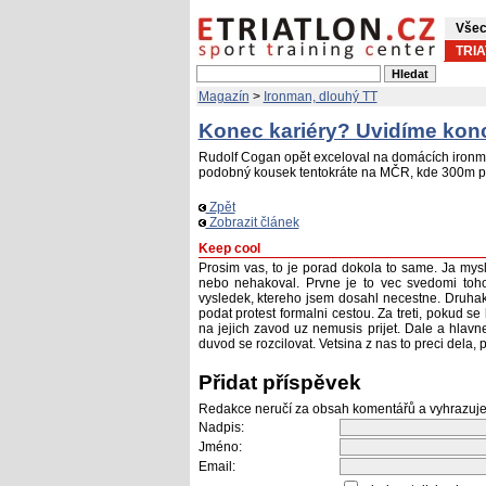
Všec
TRI
Magazín
>
Ironman, dlouhý TT
Konec kariéry? Uvidíme kon
Rudolf Cogan opět exceloval na domácích ironma
podobný kousek tentokráte na MČR, kde 300m př
Zpět
Zobrazit článek
Keep cool
Prosim vas, to je porad dokola to same. Ja mys
nebo nehakoval. Prvne je to vec svedomi toh
vysledek, ktereho jsem dosahl necestne. Druhak
podat protest formalni cestou. Za treti, pokud se
na jejich zavod uz nemusis prijet. Dale a hlavn
duvod se rozcilovat. Vetsina z nas to preci dela
Přidat příspěvek
Redakce neručí za obsah komentářů a vyhrazuje
Nadpis:
Jméno:
Email: