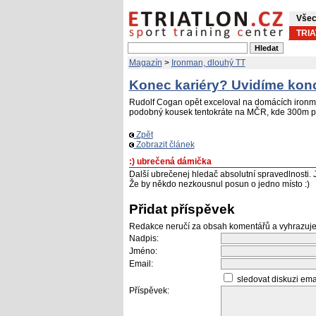
Všec
TRI
Magazín
>
Ironman, dlouhý TT
Konec kariéry? Uvidíme kon
Rudolf Cogan opět exceloval na domácích ironma
podobný kousek tentokráte na MČR, kde 300m př
Zpět
Zobrazit článek
:) ubrečená dámička
Další ubrečenej hledač absolutní spravedlnosti.
Že by někdo nezkousnul posun o jedno místo :)
Přidat příspěvek
Redakce neručí za obsah komentářů a vyhrazuje
Nadpis:
Jméno:
Email:
sledovat diskuzi em
Příspěvek: