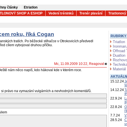
hny články
Etriatlon
ATLONOVÝ SHOP A ESHOP
Vedení tréninků
Trenér plavání
Triatlonový
cem roku, říká Cogan
RUBRIKY
nských tratích. Po běžecké stíhačce v Otrokovicích předvedl
Triatlon
ed cílem vybojoval druhou příčku.
Ironman,
Offroad 
Duatlon
Rozhovo
Mc, 11.09.2009 10:22,
Reagovat
Technika
Materiál
 Ještě nám něco napiš, kdo hákoval kde v kterém roce.
AKTUÁLN
15.12.24
J
W
14.12.24
T
 si právo na vymazání vulgárních a nevhodných komentářů.
I
22.9.24
L
I
22.8.24
O
ř
ailem
7.7.24
V
28.5.24
Č
u