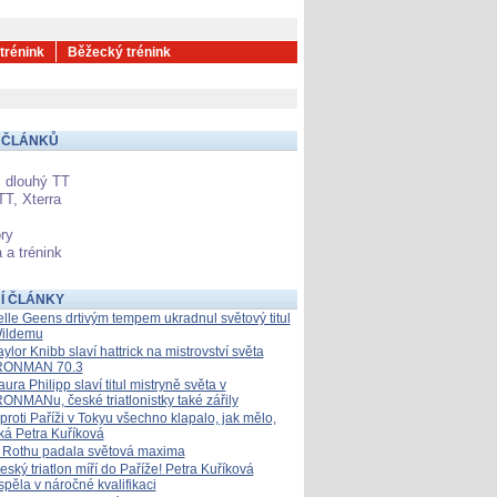
 trénink
Běžecký trénink
 ČLÁNKŮ
 dlouhý TT
TT, Xterra
ry
 a trénink
Í ČLÁNKY
elle Geens drtivým tempem ukradnul světový titul
ildemu
aylor Knibb slaví hattrick na mistrovství světa
RONMAN 70.3
aura Philipp slaví titul mistryně světa v
RONMANu, české triatlonistky také zářily
proti Paříži v Tokyu všechno klapalo, jak mělo,
íká Petra Kuříková
 Rothu padala světová maxima
eský triatlon míří do Paříže! Petra Kuříková
spěla v náročné kvalifikaci