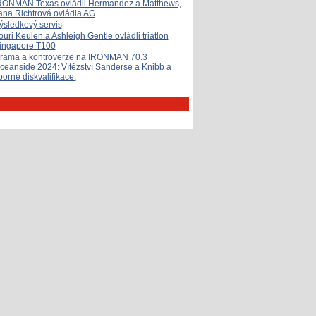
RONMAN Texas ovládli Hermandez a Matthews,
ana Richtrová ovládla AG
ýsledkový servis
ouri Keulen a Ashleigh Gentle ovládli triatlon
ingapore T100
rama a kontroverze na IRONMAN 70.3
ceanside 2024: Vítězství Sanderse a Knibb a
porné diskvalifikace.