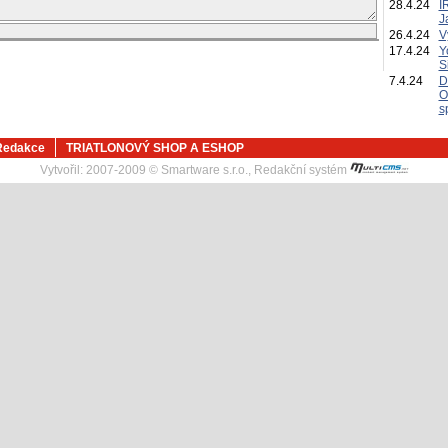
28.4.24
I
J
26.4.24
V
17.4.24
Y
S
7.4.24
D
O
s
Redakce
TRIATLONOVÝ SHOP A ESHOP
Vytvořil:
2007-2009 © Smartware s.r.o.
,
Redakční systém