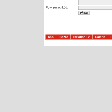
Potvrzovací kód:
RSS
Bazar
Etriatlon TV
Galerie