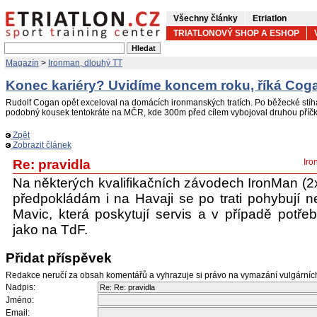
Všechny články
Etriatlon
TRIATLONOVÝ SHOP A ESHOP
Magazín
>
Ironman, dlouhý TT
Konec kariéry? Uvidíme koncem roku, říká Cog
Rudolf Cogan opět exceloval na domácích ironmanských tratích. Po běžecké stíh
podobný kousek tentokráte na MČR, kde 300m před cílem vybojoval druhou příčk
Zpět
Zobrazit článek
Re: pravidla
Iro
Na některých kvalifikačních závodech IronMan (2x
předpokládám i na Havaji se po trati pohybují ne
Mavic, která poskytují servis a v případě potře
jako na TdF.
Přidat příspěvek
Redakce neručí za obsah komentářů a vyhrazuje si právo na vymazání vulgární
Nadpis:
Jméno:
Email: