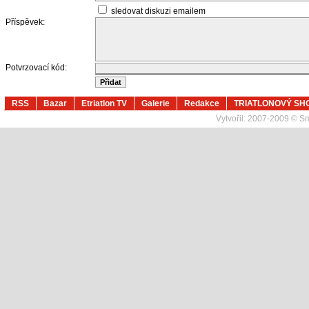
sledovat diskuzi emailem
Příspěvek:
Potvrzovací kód:
RSS
Bazar
Etriatlon TV
Galerie
Redakce
TRIATLONOVÝ SH
Vytvořil:
2007-2009 © Sma