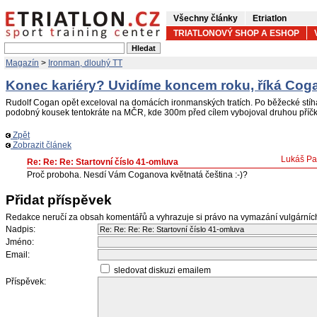
Všechny články
Etriatlon
TRIATLONOVÝ SHOP A ESHOP
Magazín
>
Ironman, dlouhý TT
Konec kariéry? Uvidíme koncem roku, říká Cog
Rudolf Cogan opět exceloval na domácích ironmanských tratích. Po běžecké stíh
podobný kousek tentokráte na MČR, kde 300m před cílem vybojoval druhou příčk
Zpět
Zobrazit článek
Lukáš Pa
Re: Re: Re: Startovní číslo 41-omluva
Proč proboha. Nesdí Vám Coganova květnatá čeština :-)?
Přidat příspěvek
Redakce neručí za obsah komentářů a vyhrazuje si právo na vymazání vulgární
Nadpis:
Jméno:
Email:
sledovat diskuzi emailem
Příspěvek: