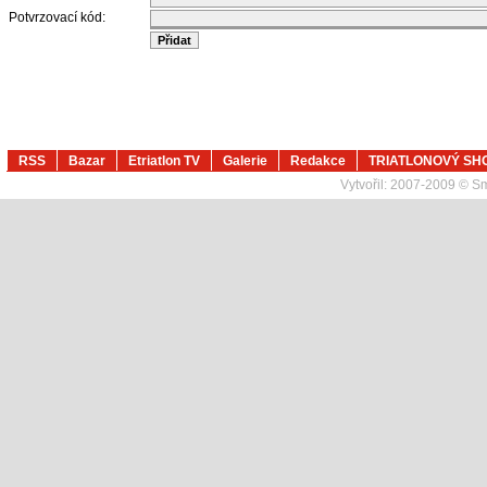
Potvrzovací kód:
RSS
Bazar
Etriatlon TV
Galerie
Redakce
TRIATLONOVÝ SH
Vytvořil:
2007-2009 © Sma