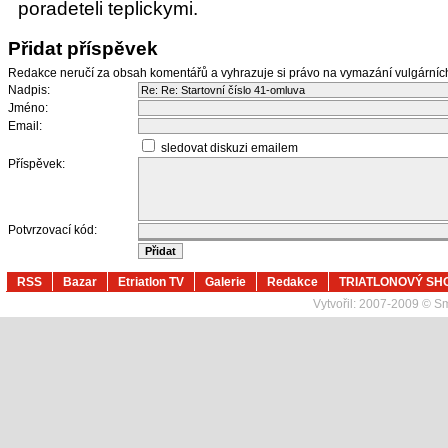
poradeteli teplickymi.
Přidat příspěvek
Redakce neručí za obsah komentářů a vyhrazuje si právo na vymazání vulgární
Nadpis:
Jméno:
Email:
sledovat diskuzi emailem
Příspěvek:
Potvrzovací kód:
RSS
Bazar
Etriatlon TV
Galerie
Redakce
TRIATLONOVÝ SH
Vytvořil:
2007-2009 © Sma