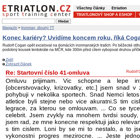
Všechny články
Etriatlon
TRIATLONOVÝ SHOP A ESHOP
Magazín
>
Ironman, dlouhý TT
Konec kariéry? Uvidíme koncem roku, říká Cog
Rudolf Cogan opět exceloval na domácích ironmanských tratích. Po běžecké stíh
podobný kousek tentokráte na MČR, kde 300m před cílem vybojoval druhou příčk
Zpět
Zobrazit článek
Re: Startovní číslo 41-omluva
Rudolf 
Omluvu prijimam. Vic schopne a lepe inf
{obcerstvovacky, krizovatky, etc.] jsem snad v 
pohybuji v nekolika sportech. Snad Nemci letos
atletice byli stejne nebo vice akuratni.S tim ci
legrace, za kterou se omlouvam. ... Co se tyce
celebrit. Jsem zvykly na mnohem tvrdsi soudy, 
jsem rad, ze mne konecne respektuji jako relevan
s tim cislem. Loni by se mi to nestalo, a to j
vykonostni progres mezirocne. ... Jeste jedn