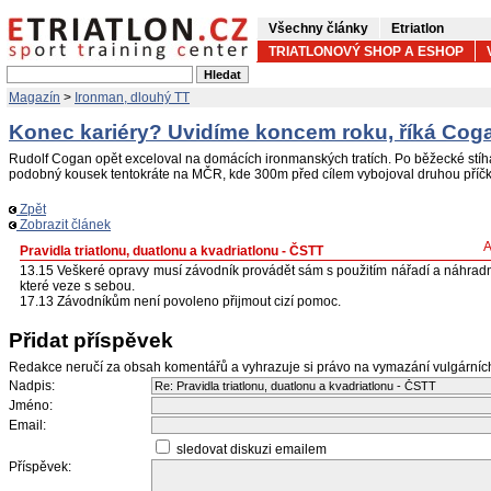
Všechny články
Etriatlon
TRIATLONOVÝ SHOP A ESHOP
Magazín
>
Ironman, dlouhý TT
Konec kariéry? Uvidíme koncem roku, říká Cog
Rudolf Cogan opět exceloval na domácích ironmanských tratích. Po běžecké stíh
podobný kousek tentokráte na MČR, kde 300m před cílem vybojoval druhou příčk
Zpět
Zobrazit článek
A
Pravidla triatlonu, duatlonu a kvadriatlonu - ČSTT
13.15 Veškeré opravy musí závodník provádět sám s použitím nářadí a náhrad
které veze s sebou.
17.13 Závodníkům není povoleno přijmout cizí pomoc.
Přidat příspěvek
Redakce neručí za obsah komentářů a vyhrazuje si právo na vymazání vulgární
Nadpis:
Jméno:
Email:
sledovat diskuzi emailem
Příspěvek: