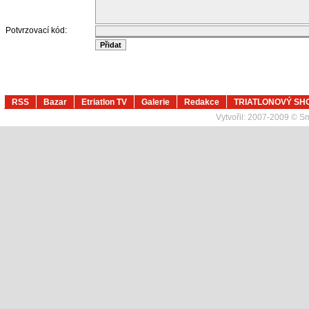
Potvrzovací kód:
RSS
Bazar
Etriatlon TV
Galerie
Redakce
TRIATLONOVÝ SH
Vytvořil:
2007-2009 © Sma