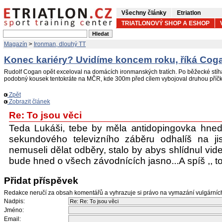
Všechny články
Etriatlon
TRIATLONOVÝ SHOP A ESHOP
Magazín
>
Ironman, dlouhý TT
Konec kariéry? Uvidíme koncem roku, říká Cog
Rudolf Cogan opět exceloval na domácích ironmanských tratích. Po běžecké stíh
podobný kousek tentokráte na MČR, kde 300m před cílem vybojoval druhou příčk
Zpět
Zobrazit článek
Re: To jsou věci
Teda Lukáši, tebe by měla antidopingovka hne
sekundového televizního záběru odhalíš na jis
nemuseli dělat odběry, stalo by abys shlídnul v
bude hned o všech závodnících jasno...A spíš ,, to
Přidat příspěvek
Redakce neručí za obsah komentářů a vyhrazuje si právo na vymazání vulgární
Nadpis:
Jméno:
Email: