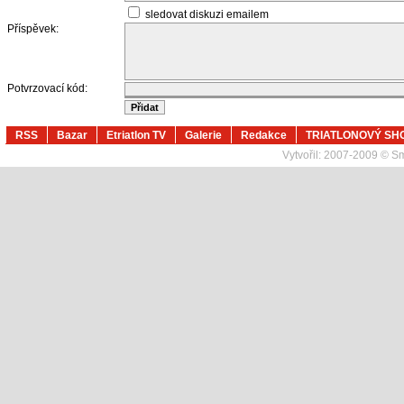
sledovat diskuzi emailem
Příspěvek:
Potvrzovací kód:
RSS
Bazar
Etriatlon TV
Galerie
Redakce
TRIATLONOVÝ SH
Vytvořil:
2007-2009 © Sma