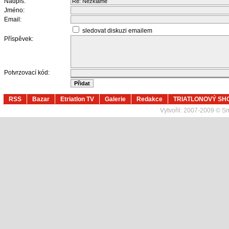
Nadpis:
Jméno:
Email:
sledovat diskuzi emailem
Příspěvek:
Potvrzovací kód:
RSS
Bazar
Etriatlon TV
Galerie
Redakce
TRIATLONOVÝ SH
Vytvořil:
2007-2009 © Sma