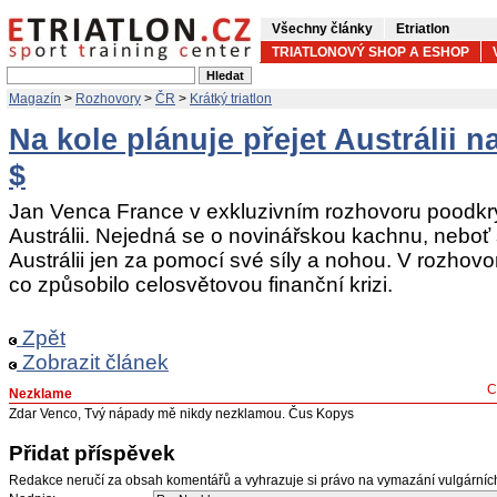
Všechny články
Etriatlon
TRIATLONOVÝ SHOP A ESHOP
Magazín
>
Rozhovory
>
ČR
>
Krátký triatlon
Na kole plánuje přejet Austrálii na
$
Jan Venca France v exkluzivním rozhovoru poodkr
Austrálii. Nejedná se o novinářskou kachnu, neboť 
Austrálii jen za pomocí své síly a nohou. V rozhov
co způsobilo celosvětovou finanční krizi.
Zpět
Zobrazit článek
C
Nezklame
Zdar Venco, Tvý nápady mě nikdy nezklamou. Čus Kopys
Přidat příspěvek
Redakce neručí za obsah komentářů a vyhrazuje si právo na vymazání vulgární