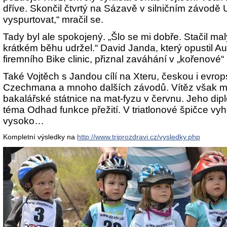
dříve. Skončil čtvrtý na Sázavě v silničním závod
vyspurtovat,“ mračil se.
Tady byl ale spokojený. „Šlo se mi dobře. Stačil m
krátkém běhu udržel.“ David Janda, který opustil Au
firemního Bike clinic, přiznal zaváhání v „kořenové“
Také Vojtěch s Jandou cílí na Xteru, českou i evrop
Czechmana a mnoho dalších závodů. Vítěz však má
bakalářské státnice na mat-fyzu v červnu. Jeho dipl
téma Odhad funkce přežití. V triatlonové špičce vyh
vysoko…
Kompletní výsledky na
http://www.triprozdravi.cz/vysledky.php