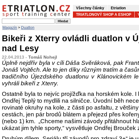
Všechny články
Etriatlon
TRIATLONOVÝ SHOP A ESHOP
Magazín
>
Duatlon
Bikeři z Xterry ovládli duatlon v 
nad Lesy
22.04.2013 -
Tomáš Nohejl
Úplně nejdřív byla v cíli Dáša Svěráková, pak Fra
Jonáš Vojtěch. Ale to jen díky různým tratím a časů
tradičního Újezdského duatlonu v Klánovickém l
vyhráli bikeři z Xterry.
Ostatně byla to nejvíc projížďka na horském kole. I
Ondřej Teplý to mydlili na silničce. Úvodní běh nec
rovinaté okruhy na kole, z části po asfaltu, z větš
cestách, jen pár brodů blátem a přejezd přes kořen
(nebo 1) km. „Chceme našimi závody přitáhnout hla
ukázat jim tyhle sporty,“ vysvětluje Ondřej Brouček
Druhým dílem „Seriálu tří závodů pro zdraví 3+“ je 