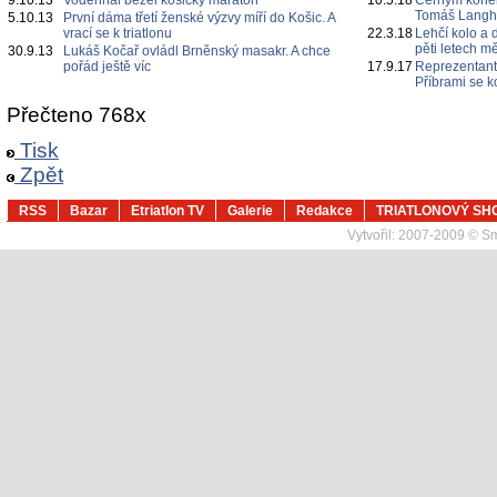
9.10.13
Vodenhal běžel košický maraton
10.5.18
Černým koněm
Tomáš Lang
5.10.13
První dáma třetí ženské výzvy míří do Košic. A
vrací se k triatlonu
22.3.18
Lehčí kolo 
pěti letech m
30.9.13
Lukáš Kočař ovládl Brněnský masakr. A chce
pořád ještě víc
17.9.17
Reprezentanti
Příbrami se k
Přečteno 768x
Tisk
Zpět
RSS
Bazar
Etriatlon TV
Galerie
Redakce
TRIATLONOVÝ SH
Vytvořil:
2007-2009 © Sma