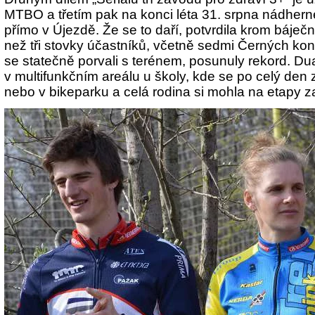
MTBO a třetím pak na konci léta 31. srpna nádhern
přímo v Újezdě. Že se to daří, potvrdila krom báječn
než tři stovky účastníků, včetně sedmi Černých koní
se statečně porvali s terénem, posunuly rekord. Du
v multifunkčním areálu u školy, kde se po celý den za
nebo v bikeparku a celá rodina si mohla na etapy z