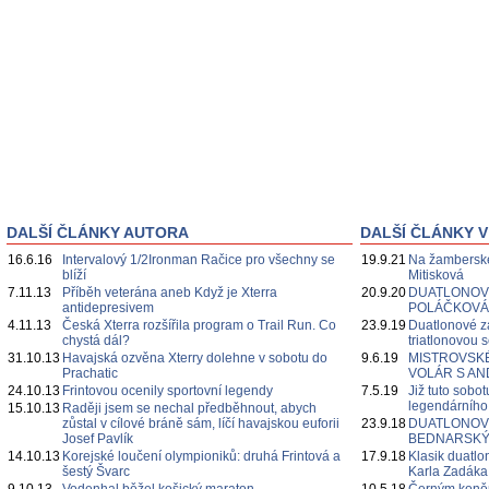
DALŠÍ ČLÁNKY AUTORA
DALŠÍ ČLÁNKY V
16.6.16
Intervalový 1/2Ironman Račice pro všechny se
19.9.21
Na žamberské
blíží
Mitisková
7.11.13
Příběh veterána aneb Když je Xterra
20.9.20
DUATLONOVÉ
antidepresivem
POLÁČKOVÁ
4.11.13
Česká Xterra rozšířila program o Trail Run. Co
23.9.19
Duatlonové z
chystá dál?
triatlonovou 
31.10.13
Havajská ozvěna Xterry dolehne v sobotu do
9.6.19
MISTROVSKÉ 
Prachatic
VOLÁR S A
24.10.13
Frintovou ocenily sportovní legendy
7.5.19
Již tuto sobot
legendárníh
15.10.13
Raději jsem se nechal předběhnout, abych
zůstal v cílové bráně sám, líčí havajskou euforii
23.9.18
DUATLONOVÉ
Josef Pavlík
BEDNARSKÝ
14.10.13
Korejské loučení olympioniků: druhá Frintová a
17.9.18
Klasik duatl
šestý Švarc
Karla Zadáka