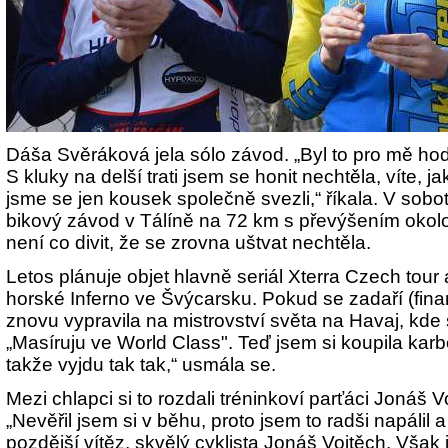
Dáša Svěráková jela sólo závod. „Byl to pro mě hod
S kluky na delší trati jsem se honit nechtěla, víte, j
jsme se jen kousek společně svezli,“ říkala. V sobo
bikový závod v Tálíně na 72 km s převýšením okol
není co divit, že se zrovna uštvat nechtěla.
Letos plánuje objet hlavně seriál Xterra Czech tour 
horské Inferno ve Švýcarsku. Pokud se zadaří (fina
znovu vypravila na mistrovství světa na Havaj, kde si
„Masíruju ve World Class". Teď jsem si koupila ka
takže vyjdu tak tak,“ usmála se.
Mezi chlapci si to rozdali tréninkoví parťáci Jonáš 
„Nevěřil jsem si v běhu, proto jsem to radši napálil a
pozdější vítěz, skvělý cyklista Jonáš Vojtěch. Však 