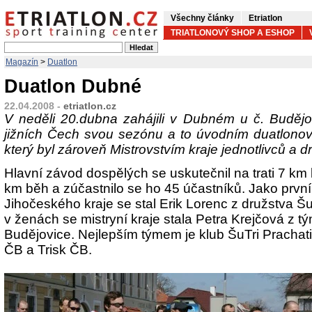
Všechny články
Etriatlon
TRIATLONOVÝ SHOP A ESHOP
Magazín
>
Duatlon
Duatlon Dubné
22.04.2008 -
etriatlon.cz
V neděli 20.dubna zahájili v Dubném u č. Budějovi
jižních Čech svou sezónu a to úvodním duatlon
který byl zároveň Mistrovstvím kraje jednotlivců a d
Hlavní závod dospělých se uskutečnil na trati 7 km
km běh a zúčastnilo se ho 45 účastníků. Jako prvn
Jihočeského kraje se stal Erik Lorenc z družstva Šu
v ženách se mistryní kraje stala Petra Krejčová z t
Budějovice. Nejlepším týmem je klub ŠuTri Prachat
ČB a Trisk ČB.