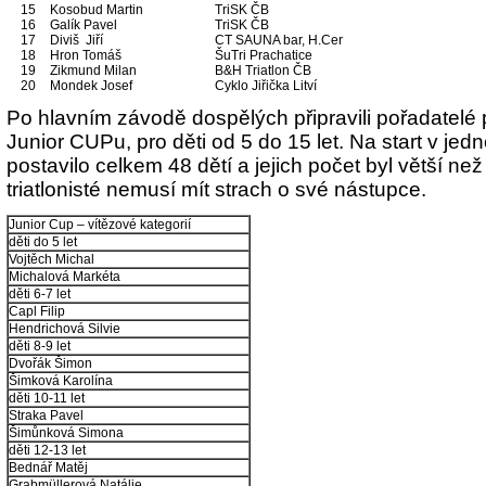
15
Kosobud Martin
TriSK ČB
16
Galík Pavel
TriSK ČB
17
Diviš Jiří
CT SAUNA bar, H.Cer
18
Hron Tomáš
ŠuTri Prachatice
19
Zikmund Milan
B&H Triatlon ČB
20
Mondek Josef
Cyklo Jiřička Litví
Po hlavním závodě dospělých připravili pořadatelé 
Junior CUPu, pro děti od 5 do 15 let. Na start v jedn
postavilo celkem 48 dětí a jejich počet byl větší ne
triatlonisté nemusí mít strach o své nástupce.
Junior Cup – vítězové kategorií
děti do 5 let
Vojtěch Michal
Michalová Markéta
děti 6-7 let
Capl Filip
Hendrichová Silvie
děti 8-9 let
Dvořák Šimon
Šimková Karolína
děti 10-11 let
Straka Pavel
Šimůnková Simona
děti 12-13 let
Bednář Matěj
Grabmüllerová Natálie