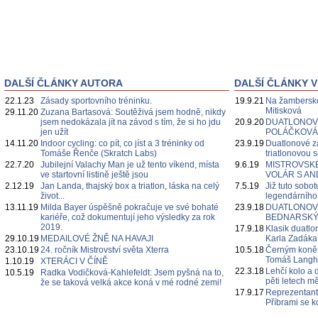
DALŠÍ ČLÁNKY AUTORA
DALŠÍ ČLÁNKY V
22.1.23
Zásady sportovního tréninku.
19.9.21
Na žamberské
Mitisková
29.11.20
Zuzana Bartasová: Soutěživá jsem hodně, nikdy
jsem nedokázala jít na závod s tím, že si ho jdu
20.9.20
DUATLONOVÉ
jen užít
POLÁČKOVÁ
14.11.20
Indoor cycling: co pít, co jíst a 3 tréninky od
23.9.19
Duatlonové z
Tomáše Řenče (Skratch Labs)
triatlonovou 
22.7.20
Jubilejní Valachy Man je už tento víkend, místa
9.6.19
MISTROVSKÉ 
ve startovní listině ještě jsou
VOLÁR S A
2.12.19
Jan Landa, thajský box a triatlon, láska na celý
7.5.19
Již tuto sobot
život...
legendárníh
13.11.19
Milda Bayer úspěšně pokračuje ve své bohaté
23.9.18
DUATLONOVÉ
kariéře, což dokumentují jeho výsledky za rok
BEDNARSKÝ
2019.
17.9.18
Klasik duatl
29.10.19
MEDAILOVÉ ŽNĚ NA HAVAJI
Karla Zadáka
23.10.19
24. ročník Mistrovství světa Xterra
10.5.18
Černým koněm
Tomáš Lang
1.10.19
XTERÁCI V ČÍNĚ
22.3.18
Lehčí kolo 
10.5.19
Radka Vodičková-Kahlefeldt: Jsem pyšná na to,
pěti letech m
že se taková velká akce koná v mé rodné zemi!
17.9.17
Reprezentanti
Příbrami se k