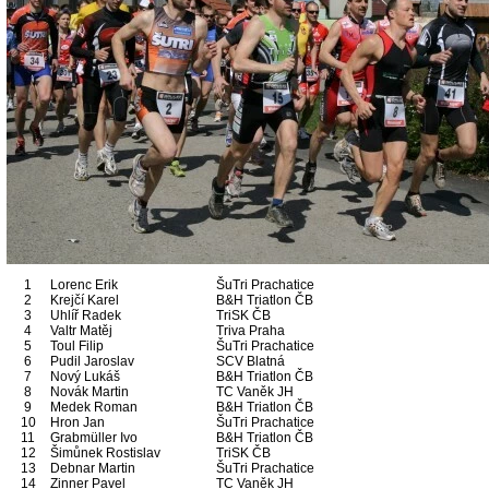
1
Lorenc Erik
ŠuTri Prachatice
2
Krejčí Karel
B&H Triatlon ČB
3
Uhlíř Radek
TriSK ČB
4
Valtr Matěj
Triva Praha
5
Toul Filip
ŠuTri Prachatice
6
Pudil Jaroslav
SCV Blatná
7
Nový Lukáš
B&H Triatlon ČB
8
Novák Martin
TC Vaněk JH
9
Medek Roman
B&H Triatlon ČB
10
Hron Jan
ŠuTri Prachatice
11
Grabmüller Ivo
B&H Triatlon ČB
12
Šimůnek Rostislav
TriSK ČB
13
Debnar Martin
ŠuTri Prachatice
14
Zinner Pavel
TC Vaněk JH