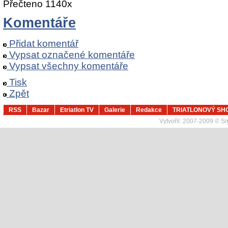
Přečteno 1140x
Komentáře
Přidat komentář
Vypsat označené komentáře
Vypsat všechny komentáře
Tisk
Zpět
RSS
Bazar
Etriatlon TV
Galerie
Redakce
TRIATLONOVÝ SH
Vytvořil:
2007-2009 © Sma