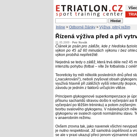
Všec
TRI
Inline
>
Odborné články
>
Výživa, pitný režim
Řízená výživa před a při vyt
21.05.2009 -
Petr Novák
Článek je psán pro zátěže, kde z hlediska fyziol
výkon po 45 až 60 minutách výkonu i bez ohledu
výkon probíhá nepřetržitě.
Nejedná se tedy o zátěž, která trvá déle než 45 
intenzitu pohybu (fotbal – víte že fotbalista z ce
Teoreticky by měl několik posledních dnů před 
(„nacukrování“), neboli zvyšovat obsah glykogenu 
využívá hlavně při zátěžích vyšší intenzity (kopce, 
závodu je jedním z faktorů určujícím vítěze.
Principem glykogenové superkompenzace je úprav
přísunu sacharidů stravou došlo k vyčerpání asi
vyčerpání po těžším tréninku) a potom zvýšeným
tvorbu svalového glykogenu. V následujících ně
glykogenu ve svalech oproti normálnímu stavu. Te
v anaerobním režimu.
Ovšem zrovna tak, jako navenek všichni nevypadá
je nutno respektovat. Již samotná úspěšnost a vr
se ale v praxi ukazují přeci jenom významné rozdí