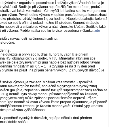
 ubýváním z organismu pocením se i snižuje výkon.Vhodná forma je
yňská sůl. Sodík je při výkonu nejdůležitějším minerálem, protože
ralizovat laktát ve svalech. Čím vyšší je hladina sodíku v organismu
y pro výkon. První hodinu výkonu v teplém prostředí organismus ztrácí
edku předchozí ztráty) kolem
1 g za hodinu. Nápoje obsahující kolem
2
t, pokud se sodík přijímá pokud možno již předem. Komerční nápoje
řebu nepokryjí a snižuje se výkon a náchylnost ke křečím. Sodík je také
ů při výkonu. Problematika sodíku je více rozvedena v článku:
zde
aridů v návaznosti na činnost inzulínu.
eloročně.
 denně.
jdůležitější prvky sodík, draslík, hořčík, vápník je příjem
ina HS, obsahujících
2 g sodíku v litru. Minerální látky jsou zde
ek se děje zvyšováním příjmu nápoje bez nutnosti odpočítávání
e denním množstvím asi 0,5 –
1 l a zvyšuje se na
3 l v den před
plynule lze přejít i na příjem během výkonu. Z chuťových důvodů je
é složky výkonu, je základní složkou kreatinfosfátu (společně
tvorbu makroergních fosfátů, společně s glykogenem rychlý zdroj
vkách (po jídle) zejména v druhé fázi (při superkompenzaci) začíná se
i
30 g denně. Tyto dávky mohou působit nepříjemně na žaludek,
hypoglykemické) může způsobit pocit duševních depresí. Příjem
kantní (po hodině až dvou závodu často propad výkonnosti) a případně
dnější formou kreatinu je Kreatin monohydrát. Ostatní typy kreatinu
 nich prokázána vyšší účinnost.
t v poměrně vysokých dávkách, nejlépe několik dnů předem
musí dobře snášet.