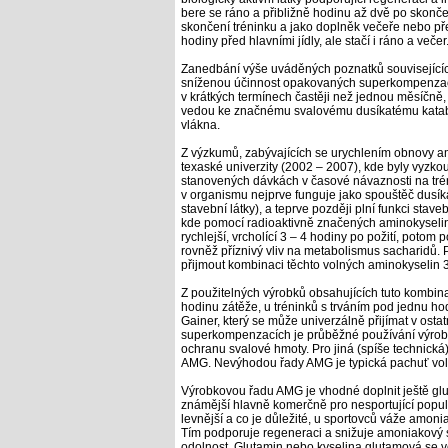
bere se ráno a přibližně hodinu až dvě po skonče
skončení tréninku a jako doplněk večeře nebo pře
hodiny před hlavními jídly, ale stačí i ráno a večer
Zanedbání výše uváděných poznatků související
sníženou účinnost opakovaných superkompenzac
v krátkých termínech častěji než jednou měsíčně
vedou ke značnému svalovému dusíkatému katabo
vlákna.
Z výzkumů, zabývajících se urychlením obnovy am
texaské univerzity (2002 – 2007), kde byly vyzk
stanovených dávkách v časové návaznosti na trén
v organismu nejprve funguje jako spouštěč dusík
stavební látky), a teprve později plní funkci stave
kde pomocí radioaktivně značených aminokyselin 
rychlejší, vrcholící 3 – 4 hodiny po požití, poto
rovněž příznivý vliv na metabolismus sacharidů
přijmout kombinaci těchto volných aminokyselin 
Z použitelných výrobků obsahujících tuto kombin
hodinu zátěže, u tréninků s trváním pod jednu ho
Gainer, který se může univerzálně přijímat v os
superkompenzacích je průběžné používání výrobků
ochranu svalové hmoty. Pro jiná (spíše technická
AMG. Nevýhodou řady AMG je typická pachuť vol
Výrobkovou řadu AMG je vhodné doplnit ještě glu
známější hlavně komerčně pro nesportující popula
levnější a co je důležité, u sportovců váže amonia
Tím podporuje regeneraci a snižuje amoniakový s
odolnost. Glutamin nebo kyselina glutamová se 