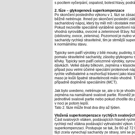
s pocitem vyčerpání, ospalost, bolest hlavy, podr
2. fáze – glykogenová superkompenzace
Po skončení posledního výkonu v 1. fázi se zásad
běžně netrénuje. Ihned po skončení poslední zátě
sacharidový nápoj, který by měl mít i dostatek miner
Pokud nezvolíte speciálně vyráběné sportovní ná
vhodná syrovátka, ovocné a zeleninové šťávy. Ná
(obiloviny, ovoce, zelenina). Pozornost je nutno 
sacharidy rychleji stravitelné, tím je strmější s
k normálnímu stavu.
Typicky sem patří výrobky z bílé mouky, pudinky,
pomalu stravitelné sacharidy, zásoby glykogenu s
křivky. Typicky sem patří celozrnné výrobky, syrov
dávkách. Velké dávky bílkovin, zejména v klasic
případ jsou velmi účelné speciální proteinové n
rychle vstřebatelné a nezhoršují trávení jako kla
maso je kvůli špatné stravitelnosti málo vhodné. T
případně doplněné speciálními (MCT).
Jak bylo uvedeno, netrénuje se, ale o to je vhodn
zejména na namáhané svalové partie. Rovněž je
jednotlivé svalové partie nebo pokud chodíte do po
v noci je potom lepší.
Tato 2. fáze může trvat dva dny až týden.
Vložená superkompenzace rychlých svalových
Část svalových vláken, podávajících hlavně rych
rychleji než vlákna podávající vytrvalostní výkon.
superkompenzaci. Postupuje se tak, že 60 až 72 h
fázi zcela vynechají sacharidy ze stravy, smí se 