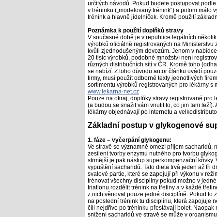
určitých návodů. Pokud budete postupovat podle n
v tréninku („modelovaný trénink“) a potom málo 
trénink a hlavně jídelníček. Kromě použití základ
Poznámka k použití doplňků stravy
V současné době je v republice legálních několik 
výrobků oficiálně registrovaných na Ministerstvu 
kvůli zjednodušeným dovozům. Jenom v nabídce 
20 tisíc výrobků, podobné množství není registrov
různých distribučních sítí v ČR. Kromě toho (od
se nabízí. Z toho důvodu autor článku uvádí pouze
firmy, musí použít odborné texty jednotlivých fir
sortimentu výrobků registrovaných pro lékárny s 
www.lekarna-net.cz
Pouze na okraj, doplňky stravy registrované pro l
(a budou se snažit vám vnutit to, co jim tam leží
lékárny objednávají po internetu a velkodistributo
Základní postup v glykogenové su
1. fáze – vyčerpání glykogenu:
Ve stravě se významně omezí příjem sacharidů, n
zesílení tvorby enzymu nutného pro tvorbu glykoge
strmější je pak nástup superkompenzační křivky. V
vypuštění sacharidů. Tato dieta trvá jeden až tři
svalové partie, které se zapojují při výkonu v reži
trénovat všechny discipliny pokud možno v jedné 
triatlonu rozdělit trénink na třetiny a v každé třet
z nich věnovat pouze jedné disciplíně. Pokud to
na poslední trénink tu disciplínu, která zapojuje 
čili nejdříve po tréninku přestávají bolet. Naopa
snížení sacharidů ve stravě se může v organismu 