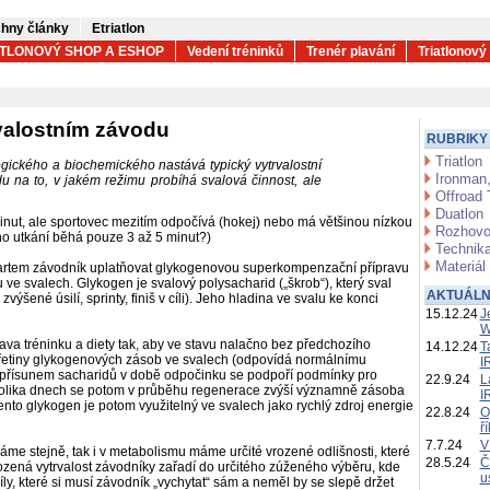
hny články
Etriatlon
ATLONOVÝ SHOP A ESHOP
Vedení tréninků
Trenér plavání
Triatlonový
rvalostním závodu
RUBRIKY
Triatlon
ogického a biochemického nastává typický vytrvalostní
Ironman,
 na to, v jakém režimu probíhá svalová činnost, ale
Offroad 
Duatlon
minut, ale sportovec mezitím odpočívá (hokej) nebo má většinou nízkou
Rozhovo
lého utkání běhá pouze 3 až 5 minut?)
Technika
Materiál
startem závodník uplatňovat glykogenovou superkompenzační přípravu
ve svalech. Glykogen je svalový polysacharid („škrob“), který sval
AKTUÁLN
zvýšené úsilí, sprinty, finiš v cíli). Jeho hladina ve svalu ke konci
15.12.24
J
W
a tréninku a diety tak, aby ve stavu nalačno bez předchozího
14.12.24
T
 třetiny glykogenových zásob ve svalech (odpovídá normálnímu
I
 přísunem sacharidů v době odpočinku se podpoří podmínky pro
22.9.24
L
kolika dnech se potom v průběhu regenerace zvýší významně zásoba
I
nto glykogen je potom využitelný ve svalech jako rychlý zdroj energie
22.8.24
O
ř
7.7.24
V
me stejně, tak i v metabolismu máme určité vrozené odlišnosti, které
28.5.24
Č
ozená vytrvalost závodníky zařadí do určitého zúženého výběru, kde
u
ly, které si musí závodník „vychytat“ sám a neměl by se slepě držet