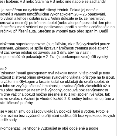
se i Isotonic HS nebo Stamina HS nebo jiné nápoje se sacharidy.
 je zaměřena na rychlostně-silový trénink. Pokud jej nemáte
osilovně s váhami umožňujícími vykonat kolem 20 – 25 opakování.
 výkon a lehce i ostatní svaly. Velmi důležité je to, že nesmí být
enerovat a nesmějí po tréninku bolet (nebo alespoň poslední den před
é strečink mezí sériemi na posilovanou partii a strečink celého těla na
trečinku při řízení auta. Strečink je vhodný také před spaním. Další
 vloženou superkompenzaci (a její křivku, viz níže) vyzkoušet pouze
stihem. Zásadou je spíše úprava náročnosti tréninku (udělat lehčí
být zachován odstup od závodu asi 3 dny, aby na vlastní
e potom běžně pokračuje v 2. fázi (superkompenzace), čili vysoký
ace?
zásobení svalů glykogenem trvá několik hodin. V této době je tedy
nost zjišťovat přímo glykemii svalového vlákna (přístroje na to jsou),
lu vážením. Glykogen a kreatinfosfát se ukládají do svalů společně
u toho se zvyšuje tělesná hmotnost, u svalnatějších závodníků až o
smu před startem je nesmírně výhodný, odsouvá pokles výkonnosti
m dne vážit na pokud možno přesnější (
0,1 kg) spolehlivé váze, tak
enu ve svalech. Vážení je vhodné každé 2-3 hodiny během dne, ráno a
ání tělesné potřeby.
k se v organismu do zásoby ukládá v podkoží také s vodou. Proto je
vém režimu bez zvýšeného přijímání sodíku, čili bez vysokosodíkových
jedlé sody.
erkompenzaci, je vhodné vyzkoušet je obě odděleně a podle