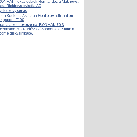
RONMAN Texas ovládli Hermandez a Matthews,
ana Richtrová ovládla AG
ýsledkový servis
ouri Keulen a Ashleigh Gentle ovládli triatlon
ingapore T100
rama a kontroverze na IRONMAN 70.3
ceanside 2024: Vítězství Sanderse a Knibb a
porné diskvalifikace.