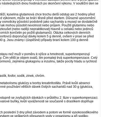
v následujících dvou hodinách po skončení výkonu. V soutěžní den se
.
těží, kyselina glutamová chce trochu delší odstup asi 2 hodiny před
ed výkonem, může se brát i těsně před startem. Důrazné upozornění:
y osmoticky působící podobně jako sacharidy a musejí se dostatečně
jinak mohou působit nevolnost nebo průjem. Použití glutaminu nebo
vyzkoušet (nebo raději nepraktikovat) hlavně u celiaků nebo jedinců
orních končetin po požití glutamanů). Otázka celkových denních
u sportovců doporučují dávky kolem
5 g denně, ovšem v praxi se před
30 g. Jsou známy i (úspěšné) případy braní kolem
100 g denně
oustavu než muži v poměru k výšce a hmotnosti, superkompenzují
ty. Čím větší je objem svalů, tím pomaleji trvá superkompenzace. Celý
 hormonů, zejména glukagonu a inzulinu, takže pocity hladu a rychlost
lík, fosfor, sodík, zinek, chróm.
metabolismu glukózy a tvorby kreatinfosfátu. Právě kvůli absenci
inné používání větších dávek čistých sacharidů nad
30 g (glukóza,
ostupně se zvyšujících dávkách v průběhu 2. fáze v superkompenzaci.
alové buňky, kvůli vyváženosti se současně s draslíkem doplňuje
kách poslední 3 dny před závodem a potom ve formě vysokosodíkového
prvkem ve veškerých přesunech vody v organismu a při sodíko-