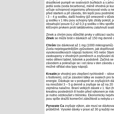
draslíkové pumpě ve svalových buňkách a s jeho
jedlá soda (soda bicarbona), méně vhodná je kuch
určuje schopnost organismu přesouvat vodu a neut
před startem a při závodu, tím lepší jsou podmínk
i 3 –
4 g sodíku, další hodiny (již omezeně v důsl
g sodíku v 1 litru jsou schopny tyto ztráty pokrý
obsahující pouze 0,2 až
0,3 g sodíku v litru spot
klíčovým prvkem proti laktátovému zatuhnutí sval
Zinek a chróm jsou důležité prvky v utilizaci sach
Zinek
se může brát v dávkách až 150 mg denně c
Chróm
lze dávkovat až 1 mg (1000 mikrogramů)
Zcela nejelegantnějším způsobem, jak doplňovat ne
vysokosodíkových nápojů Isotonic HS nebo Stam
zastoupeny v vhodných poměrech a zvyšování dáv
nebo dělení tablet, tobolek a podobně. Začíná s
závodem a pokračuje se i od rána v den závodu a 
možné střídat oba typy nápojů.
Kreatin
je vhodný pro zlepšení rychlostně – silov
s fosforem), což je zásobní látka ve svalech pro 
energie. Dávkuje se v postupně se zvyšujících dá
na množství 3 –
5 g denně a zvyšuje se až na 20 
zejména nalačno. Braní velkých dávek v 1. fázi (
kreatinu posledních 8 hodin před výkonem je ris
je nutno odzkoušet v tréninku. Ekonomicky nejvho
jsou spíše dražší komerční záležitostí a nebyla u
Pyruvate Ca
zvyšuje výkon, ale musí se dávkova
průběžně. Vysoké dávky v praxi až
30 g každý ne