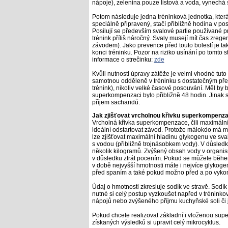
nápoje), zelenina pouze listová a voda, vynechá 
Potom následuje jedna tréninková jednotka, která
speciálně připravený, stačí přibližně hodina v p
Posilují se především svalové partie používané pro
trénink příliš náročný. Svaly musejí mít čas zreg
závodem). Jako prevence před touto bolestí je tak
konci tréninku. Pozor na riziko usínání po tomto s
informace o strečinku:
zde
Kvůli nutnosti úpravy zátěže je velmi vhodné tuto
samotnou odděleně v tréninku s dostatečným před
trénink), nikoliv velké časové posouvání. Měl by 
superkompenzaci bylo přibližně 48 hodin. Jinak s
příjem sacharidů.
Jak zjišťovat vrcholnou křivku superkompenz
Vrcholná křivka superkompenzace, čili maximální 
ideální odstartovat závod. Protože málokdo má mož
lze zjišťovat maximální hladinu glykogenu ve sva
s vodou (přibližně trojnásobkem vody). V důsledk
několik kilogramů. Zvýšený obsah vody v organi
v důsledku ztrát pocením. Pokud se můžete běhe
v době nejvyšší hmotnosti máte i nejvíce glykog
před spaním a také pokud možno před a po vykon
Údaj o hmotnosti zkresluje sodík ve stravě. Sodí
nutné si celý postup vyzkoušet napřed v tréninko
nápojů nebo zvýšeného příjmu kuchyňské soli či 
Pokud chcete realizovat základní i vloženou sup
získaných výsledků si upravit celý mikrocyklus.