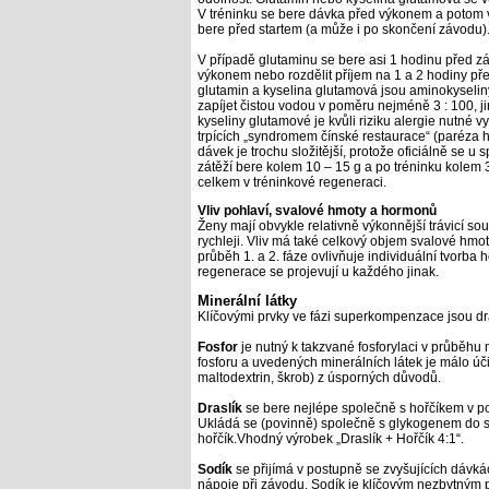
V tréninku se bere dávka před výkonem a potom 
bere před startem (a může i po skončení závodu)
V případě glutaminu se bere asi 1 hodinu před zá
výkonem nebo rozdělit příjem na
1 a 2 hodiny př
glutamin a kyselina glutamová jsou aminokyselin
zapíjet čistou vodou v poměru nejméně 3 : 100, 
kyseliny glutamové je kvůli riziku alergie nutné 
trpících „syndromem čínské restaurace“ (paréza h
dávek je trochu složitější, protože oficiálně se 
zátěží bere kolem 10 –
15 g a po tréninku kolem
celkem v tréninkové regeneraci.
Vliv pohlaví, svalové hmoty a hormonů
Ženy mají obvykle relativně výkonnější trávicí s
rychleji. Vliv má také celkový objem svalové hmo
průběh
1. a 2. fáze ovlivňuje individuální tvorba
regenerace se projevují u každého jinak.
Minerální látky
Klíčovými prvky ve fázi superkompenzace jsou dras
Fosfor
je nutný k takzvané fosforylaci v průběhu 
fosforu a uvedených minerálních látek je málo úč
maltodextrin, škrob) z úsporných důvodů.
Draslík
se bere nejlépe společně s hořčíkem v p
Ukládá se (povinně) společně s glykogenem do sv
hořčík.Vhodný výrobek „Draslík + Hořčík 4:1“.
Sodík
se přijímá v postupně se zvyšujících dáv
nápoje při závodu. Sodík je klíčovým nezbytným 