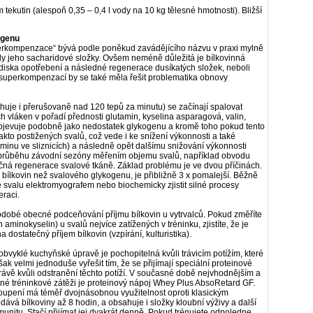
m tekutin (alespoň 0,35 –
0,4 l vody na
10 kg tělesné hmotnosti). Bližší
ogenu
rkompenzace“ bývá podle poněkud zavádějícího názvu v praxi mylně
y jeho sacharidové složky. Ovšem neméně důležitá je bílkovinná
lediska opotřebení a následné regenerace dusíkatých složek, neboli
uperkompenzací by se také měla řešit problematika obnovy
huje i přerušovaně nad 120 tepů za minutu) se začínají spalovat
h vláken v pořadí přednosti glutamin, kyselina asparagová, valin,
 projevuje podobně jako nedostatek glykogenu a kromě toho pokud tento
kto postižených svalů, což vede i ke snížení výkonnosti a také
minu ve sliznicích) a následně opět dalšímu snižování výkonnosti
t v průběhu závodní sezóny měřením objemu svalů, například obvodu
ná regenerace svalové tkáně. Základ problému je ve dvou příčinách.
 bílkovin než svalového glykogenu, je přibližně 3 x pomalejší. Běžně
e svalu elektromyografem nebo biochemicky zjistit silné procesy
raci.
odobé obecné podceňování příjmu bílkovin u vytrvalců. Pokud změříte
minokyselin) u svalů nejvíce zatížených v tréninku, zjistíte, že je
a dostatečný příjem bílkovin (vzpírání, kulturistika).
 obvyklé kuchyňské úpravě je pochopitelná kvůli trávicím potížím, které
ak velmi jednoduše vyřešit tím, že se přijímají speciální proteinové
 právě kvůli odstranění těchto potíží. V současné době nejvhodnějším a
žné tréninkové zátěži je proteinový nápoj Whey Plus AbsoRetard GF.
upení má téměř dvojnásobnou využitelnost oproti klasickým
ává bílkoviny až 8 hodin, a obsahuje i složky kloubní výživy a další
imunitu. Stačí přijímat jej dvakrát denně. Pokud trénujete odpoledne,