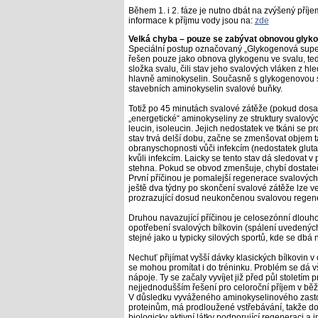
Během 1. i 2. fáze je nutno dbát na zvýšený příje
informace k příjmu vody jsou na:
zde
Velká chyba – pouze se zabývat obnovou glyk
Speciální postup označovaný „Glykogenová supe
řešen pouze jako obnova glykogenu ve svalu, ted
složka svalu, čili stav jeho svalových vláken z h
hlavně aminokyselin. Současně s glykogenovou s
stavebních aminokyselin svalové buňky.
Totiž po 45 minutách svalové zátěže (pokud dosa
„energetické“ aminokyseliny ze struktury svalovýc
leucin, isoleucin. Jejich nedostatek ve tkáni se
stav trvá delší dobu, začne se zmenšovat objem ta
obranyschopnosti vůči infekcím (nedostatek gluta
kvůli infekcím. Laicky se tento stav dá sledova
stehna. Pokud se obvod zmenšuje, chybí dostateč
První příčinou je pomalejší regenerace svalových
ještě dva týdny po skončení svalové zátěže lze v
prozrazující dosud neukončenou svalovou regene
Druhou navazující příčinou je celosezónní dlouh
opotřebení svalových bílkovin (spálení uvedených a
stejné jako u typicky silových sportů, kde se dbá n
Nechuť přijímat vyšší dávky klasických bílkovin v
se mohou promítat i do tréninku. Problém se dá vš
nápoje. Ty se začaly vyvíjet již před půl stoletím
nejjednodušším řešení pro celoroční příjem v bě
V důsledku vyváženého aminokyselinového zasto
proteinům, má prodloužené vstřebávání, takže dod
biologicky aktivní látky podporující regeneraci a 