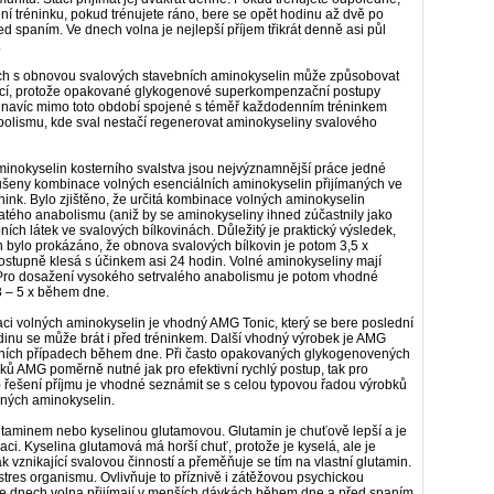
ní tréninku, pokud trénujete ráno, bere se opět hodinu až dvě po
d spaním. Ve dnech volna je nejlepší příjem třikrát denně asi půl
.
ch s obnovou svalových stavebních aminokyselin může způsobovat
í, protože opakované glykogenové superkompenzační postupy
, navíc mimo toto období spojené s téměř každodenním tréninkem
lismu, kde sval nestačí regenerovat aminokyseliny svalového
inokyselin kosterního svalstva jsou nejvýznamnější práce jedné
oušeny kombinace volných esenciálních aminokyselin přijímaných ve
ink. Bylo zjištěno, že určitá kombinace volných aminokyselin
atého anabolismu (aniž by se aminokyseliny ihned zúčastnily jako
bních látek ve svalových bílkovinách. Důležitý je praktický výsledek,
bylo prokázáno, že obnova svalových bílkovin je potom 3,5 x
m postupně klesá s účinkem asi 24 hodin. Volné aminokyseliny mají
. Pro dosažení vysokého setrvalého anabolismu je potom vhodné
3 – 5 x během dne.
aci volných aminokyselin je vhodný AMG Tonic, který se bere poslední
dinu se může brát i před tréninkem. Další vhodný výrobek je AMG
tatních případech během dne. Při často opakovaných glykogenovených
 AMG poměrně nutné jak pro efektivní rychlý postup, tak pro
) řešení příjmu je vhodné seznámit se s celou typovou řadou výrobků
ných aminokyselin.
taminem nebo kyselinou glutamovou. Glutamin je chuťově lepší a je
ci. Kyselina glutamová má horší chuť, protože je kyselá, ale je
k vznikající svalovou činností a přeměňuje se tím na vlastní glutamin.
tres organismu. Ovlivňuje to příznivě i zátěžovou psychickou
ve dnech volna přijímají v menších dávkách během dne a před spaním.