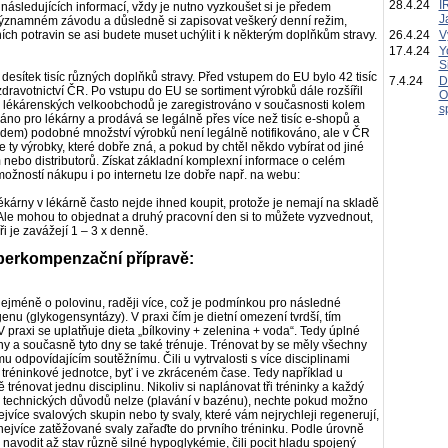
28.4.24
I
ásledujících informací, vždy je nutno vyzkoušet si je předem
J
významném závodu a důsledně si zapisovat veškerý denní režim,
ních potravin se asi budete muset uchýlit i k některým doplňkům stravy.
26.4.24
V
17.4.24
Y
S
desítek tisíc různých doplňků stravy. Před vstupem do EU bylo 42 tisíc
7.4.24
D
zdravotnictví ČR. Po vstupu do EU se sortiment výrobků dále rozšířil
O
lékárenských velkoobchodů je zaregistrováno v současnosti kolem
s
áno pro lékárny a prodává se legálně přes více než tisíc e-shopů a
hadem) podobné množství výrobků není legálně notifikováno, ale v ČR
 ty výrobky, které dobře zná, a pokud by chtěl někdo vybírat od jiné
em nebo distributorů. Získat základní komplexní informace o celém
možností nákupu i po internetu lze dobře např. na webu:
ékárny v lékárně často nejde ihned koupit, protože je nemají na skladě
). Ale mohou to objednat a druhý pracovní den si to můžete vyzvednout,
ři je zavážejí 1 – 3 x denně.
perkompenzační přípravě:
ejméně o polovinu, raději více, což je podmínkou pro následné
nu (glykogensyntázy). V praxi čím je dietní omezení tvrdší, tím
 praxi se uplatňuje dieta „bílkoviny + zelenina + voda“. Tedy úplné
 dny a současně tyto dny se také trénuje. Trénovat by se měly všechny
mu odpovídajícím soutěžnímu. Čili u vytrvalosti s více disciplinami
tréninkové jednotce, byť i ve zkráceném čase. Tedy například u
ině trénovat jednu disciplinu. Nikoliv si naplánovat tři tréninky a každý
 z technických důvodů nelze (plavání v bazénu), nechte pokud možno
nejvíce svalových skupin nebo ty svaly, které vám nejrychleji regenerují,
k nejvíce zatěžované svaly zařaďte do prvního tréninku. Podle úrovně
navodit až stav různě silné hypoglykémie, čili pocit hladu spojený