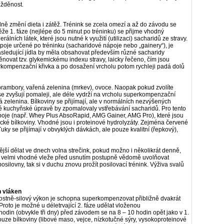
ážděnost.
ně změní dieta i zátěž. Trénink se zcela omezí a až do závodu se
že 1. fáze (nejlépe do 5 minut po tréninku) se přijme vhodný
álních látek, které jsou nutné k využití (utilizaci) sacharidů ze stravy.
poje určené po tréninku (sacharidové nápoje nebo „gainery“), je
sledující jídla by měla obsahovat především různé sacharidy
věnovat tzv. glykemickému indexu stravy, laicky řečeno, čím jsou
uperkompenzační křivka a po dosažení vrcholu potom rychleji padá dolů
 brambory, vařená zelenina (mrkev), ovoce. Naopak pokud zvolíte
e zvyšují pomaleji, ale déle vydrží na vrcholu superkompenzační
á zelenina. Bílkoviny se přijímají, ale v normálních nezvýšených
ké kuchyňské úpravě by zpomalovaly vstřebávání sacharidů. Pro tento
ápoje (např. Whey Plus AbsoRapid, AMG Gainer, AMG Pro), které jsou
sické bílkoviny. Vhodné jsou i proteinové hydrolyzáty. Zejména červené
uky se přijímají v obvyklých dávkách, ale pouze kvalitní (řepkový),
ější dělat ve dnech volna strečink, pokud možno i několikrát denně,
 velmi vhodné vleže před usnutím postupně vědomě uvolňovat
silovny, tak si v duchu znovu prožít posilovací trénink. Výživa svalů
 vláken
lostně-silový výkon je schopna superkompenzovat přibližně dvakrát
 Proto je možné u déletrvající 2. fáze udělat vloženou
odin (obvykle tři dny) před závodem se na 8 – 10 hodin opět jako v 1.
pouze bílkoviny (libové maso, vejce, nízkotučné sýry, vysokoproteinové