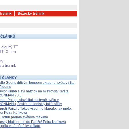
 trénink
Běžecký trénink
 ČLÁNKŮ
 dlouhý TT
TT, Xterra
ry
 a trénink
Í ČLÁNKY
elle Geens drtivým tempem ukradnul světový titul
ildemu
aylor Knibb slaví hattrick na mistrovství světa
RONMAN 70.3
aura Philipp slaví titul mistryně světa v
RONMANu, české triatlonistky také zářily
proti Paříži v Tokyu všechno klapalo, jak mělo,
íká Petra Kuříková
 Rothu padala světová maxima
eský triatlon míří do Paříže! Petra Kuříková
spěla v náročné kvalifikaci