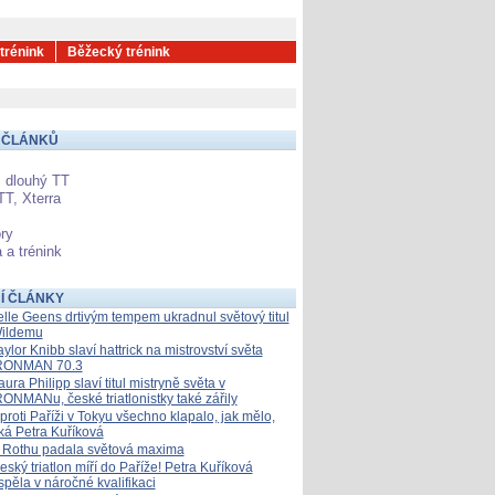
 trénink
Běžecký trénink
 ČLÁNKŮ
 dlouhý TT
TT, Xterra
ry
 a trénink
Í ČLÁNKY
elle Geens drtivým tempem ukradnul světový titul
ildemu
aylor Knibb slaví hattrick na mistrovství světa
RONMAN 70.3
aura Philipp slaví titul mistryně světa v
RONMANu, české triatlonistky také zářily
proti Paříži v Tokyu všechno klapalo, jak mělo,
íká Petra Kuříková
 Rothu padala světová maxima
eský triatlon míří do Paříže! Petra Kuříková
spěla v náročné kvalifikaci