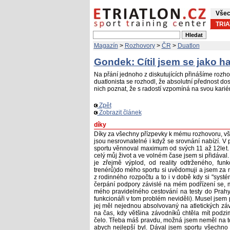
Všec
TRI
Magazín
>
Rozhovory
>
ČR
>
Duatlon
Gondek: Cítil jsem se jako ha
Na přání jednoho z diskutujících přinášíme rozh
duatlonista se rozhodl, že absolutní přednost do
nich poznat, že s radostí vzpomíná na svou karié
Zpět
Zobrazit článek
díky
Díky za všechny přízpevky k mému rozhovoru, vš
jsou nesrovnatelné i když se srovnání nabízí. V 
sportu věnnoval maximum od svých 11 až 12let. B
celý můj život a ve volném čase jsem si přidáva
je zřejmě výplod, od reality odtrženého, fun
trenérů)do mého sportu si uvědomuji a jsem za 
z rodinného rozpočtu a to i v době kdy si "sys
čerpání podpory závislé na mém podřízení se,
mého pravidelného cestování na testy do Prahy
funkcionáři v tom problém neviděli). Musel jsem
jej měl nejednou absolvovaný na atletických z
na čas, kdy většina závodníků chtěla mít podz
čelo. Třeba máš pravdu, možná jsem neměl na to
abych nejlepší byl. Dával jsem sportu všechno c