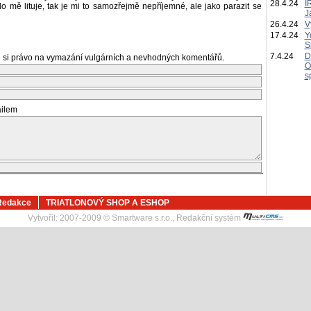
28.4.24
I
mě lituje, tak je mi to samozřejmě nepříjemné, ale jako parazit se
J
26.4.24
V
17.4.24
Y
S
7.4.24
D
 si právo na vymazání vulgárních a nevhodných komentářů.
O
s
ailem
Redakce
TRIATLONOVÝ SHOP A ESHOP
Vytvořil:
2007-2009 © Smartware s.r.o.
,
Redakční systém