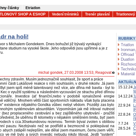
hny články
Etriatlon
ATLONOVÝ SHOP A ESHOP
Vedení tréninků
Trenér plavání
Triatlonový
dr na holi!
RUBRIKY
ovor s Michalem Gondekem. Dnes bohužel již bývalý vynikající
Triatlon
stane studium na vysoké škole. Jeho odpovědi jsou upřímné a je z
Ironman,
ru.
Offroad 
Duatlon
Rozhovo
Technika
michal gondek
, 27.03.2008 13:53,
Reagovat
Materiál
echny zdravím. Musím jednoznačně souhlasit, že sport a práce
AKTUÁLN
první části Lukášové reakce s ním souhlasím, v druhé nikoliv. Já jsem
15.12.24
J
yl jsem spíš méně talentovaný než více, ale dřina mě bavila - byl to
W
l. Kec o využití systému a následném vycouvání ze strachu před dřinou
kcionáře. Investice (ať finanční,nebo v podobě vynaložené enrgie
14.12.24
T
ně vděčný. Mnohem větší část sportovních nákladu však byla placena
I
tém" existence nějakého Gondka vůbec nebyl vědom. Později zas bylo
22.9.24
L
 mnohým systémovám absurditám. Vzpomínám jak mě iritoval nutnost
I
 (bez proplaceného cestování a bez zajištěného ubytování - pražští
22.8.24
O
 předvést, že uběhnu tři kilometry v nějakém směšném limitu, byť jsem
ř
ávodech s cca.30sekundovou rezervou. Termín býval zvolen s oblibou
7.7.24
V
imní pauzu. Nezbývalo než se podřídit a bezmocně si poklepávat na
28.5.24
Č
 abych zatápěl nejlepším, ale dělal jsem maximum, čemu jsem věřil,
u
o ve mě bylo a svých investic nebudu nikdy litovat. Jestli "system"