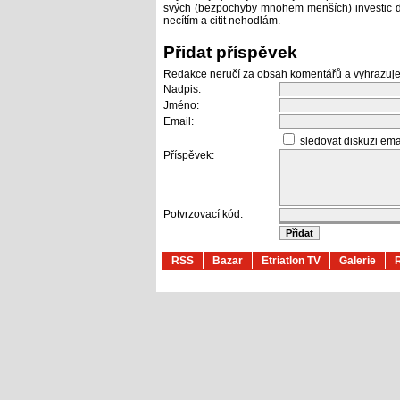
svých (bezpochyby mnohem menších) investic do 
necítím a citit nehodlám.
Přidat příspěvek
Redakce neručí za obsah komentářů a vyhrazuje
Nadpis:
Jméno:
Email:
sledovat diskuzi em
Příspěvek:
Potvrzovací kód:
RSS
Bazar
Etriatlon TV
Galerie