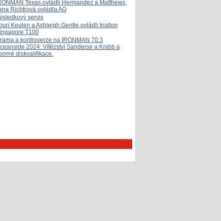
RONMAN Texas ovládli Hermandez a Matthews,
ana Richtrová ovládla AG
ýsledkový servis
ouri Keulen a Ashleigh Gentle ovládli triatlon
ingapore T100
rama a kontroverze na IRONMAN 70.3
ceanside 2024: Vítězství Sanderse a Knibb a
porné diskvalifikace.