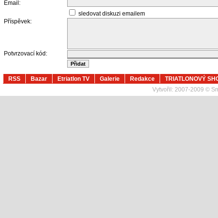
Email:
sledovat diskuzi emailem
Příspěvek:
Potvrzovací kód:
RSS
Bazar
Etriatlon TV
Galerie
Redakce
TRIATLONOVÝ SH
Vytvořil:
2007-2009 © Sma