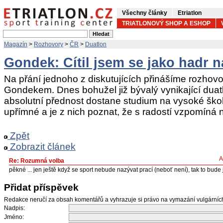
Všechny články
Etriatlon
TRIATLONOVÝ SHOP A ESHOP
Magazín
>
Rozhovory
>
ČR
>
Duatlon
Gondek: Cítil jsem se jako hadr n
Na přání jednoho z diskutujících přinášíme rozhov
Gondekem. Dnes bohužel již bývalý vynikající duatl
absolutní přednost dostane studium na vysoké ško
upřímné a je z nich poznat, že s radostí vzpomíná 
Zpět
Zobrazit článek
A
Re: Rozumná volba
pěkné ... jen ještě když se sport nebude nazývat prací (neboť není), tak to bude j
Přidat příspěvek
Redakce neručí za obsah komentářů a vyhrazuje si právo na vymazání vulgární
Nadpis:
Jméno: