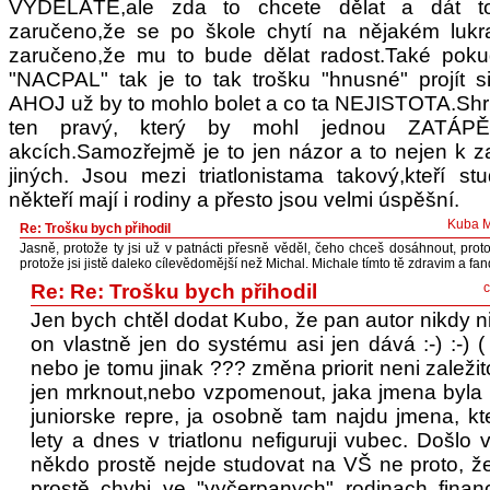
VYDĚLÁTE,ale zda to chcete dělat a dát 
zaručeno,že se po škole chytí na nějakém lukr
zaručeno,že mu to bude dělat radost.Také pok
"NACPAL" tak je to tak trošku "hnusné" projít s
AHOJ už by to mohlo bolet a co ta NEJISTOTA.Shrnu
ten pravý, který by mohl jednou ZATÁPĚ
akcích.Samozřejmě je to jen názor a to nejen k 
jiných. Jsou mezi triatlonistama takový,kteří st
někteří mají i rodiny a přesto jsou velmi úspěšní.
Kuba M
Re: Trošku bych přihodil
Jasně, protože ty jsi už v patnácti přesně věděl, čeho chceš dosáhnout, proto
protože jsi jistě daleko cílevědomější než Michal. Michale tímto tě zdravim a fan
Re: Re: Trošku bych přihodil
c
Jen bych chtěl dodat Kubo, že pan autor nikdy n
on vlastně jen do systému asi jen dává :-) :-) (
nebo je tomu jinak ??? změna priorit neni zaležit
jen mrknout,nebo vzpomenout, jaka jmena byla 
juniorske repre, ja osobně tam najdu jmena, kt
lety a dnes v triatlonu nefiguruji vubec. Došlo
někdo prostě nejde studovat na VŠ ne proto, ž
prostě chybi ve "vyčerpanych" rodinach fina