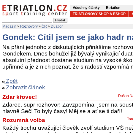
Všechny články
Etriatlon
TRIATLONOVÝ SHOP A ESHOP
Magazín
>
Rozhovory
>
ČR
>
Duatlon
Gondek: Cítil jsem se jako hadr n
Na přání jednoho z diskutujících přinášíme rozhov
Gondekem. Dnes bohužel již bývalý vynikající duatl
absolutní přednost dostane studium na vysoké ško
upřímné a je z nich poznat, že s radostí vzpomíná 
Zpět
Zobrazit článek
Zdar křovec!
Dušan Na
Zdarec, supr rozhovor! Zavzpomínal jsem na sous
hlavně Seč! To byly časy! Měj se a ať se ti daří!
Rozumná volba
Ton
Každý trochu uvažující člověk zvolí studium VŠ ne