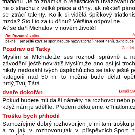
triatlonu. Je to známka o realistickém uvažování d
ne o strachu z velké práce a dřiny, jak někteří páno
se ztrácí talenty. Kolik si vidělá špičkový triatlon
mzda? Stojí to za tu dřinu? Většina odpoví ne...
Ať se daří Michalovi v novém životě!
A
Re: Rozumná volba
pěkné ... jen ještě když se sport nebude nazývat prací (neboť není), tak to bude j
Pozdrav od Tatky
Gondek 
Myslím si MIchale,že ses rozhodl správně a n
závodění ještě nevrátíš.Myslím,že ano asi jsi troc
nikdy nedosáhl tvých úspěchů,chci se taky ještě p
kategorii nad 50 mi to možná bude dělat opě
hrdý,Tvůj Tátá
dveře dokořán
Lukáš Sla
Pokud budete mít další náměty na rozhovor nebo 
když nám je sdělíte. Předem děkujeme, eTriatlon.c
Trošku bych přihodil
Samozřejmě dobrý rozhovor,jen je mi tam trošku pr
a to jak v rozhovoru,tak v příspěvcích.Sport