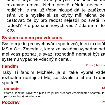
rozumne urovni. Nebo prostě někdo nechce b
rodičích, je mu už třeba hloupé dál je zatěžo
sám. Jo a myslíte si, že kdyby měl Michal tře
cestovat, že by pro radost nejezdil po světě 
radost? Pro poznani nových věcí? Zdá se mi to
K23
System tu neni pro vdecnost
System je tu pro vychování sportovců, kterí to do
MS a OH. Zavodník, který ze systému vypadne neby
mel vcas poznat je svaz, rozhodně nemusí být za
systemu vypadne vdečný nicemu.
Fandím
Kučik ( Jan Ku
Taky Ti fandim Michale, ja si take vybral vzd
rozhodne nelituji :-) Mej se skvele a at se Ti d
sportu!!!
K
Re: Fandím
zdarec Honzine. ikdyž zde píšeš, že jsi dal přednost vzdělání před sportem, 
pěkný souboj:-) tak zdar a sílu
Pozdrav
Lu