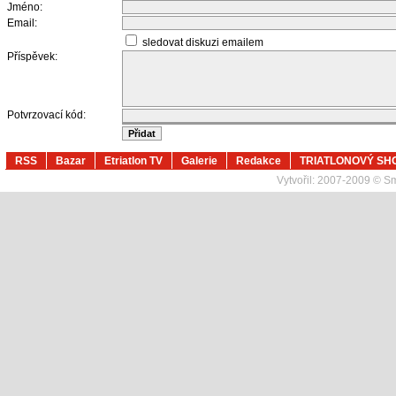
Jméno:
Email:
sledovat diskuzi emailem
Příspěvek:
Potvrzovací kód:
RSS
Bazar
Etriatlon TV
Galerie
Redakce
TRIATLONOVÝ SH
Vytvořil:
2007-2009 © Sma