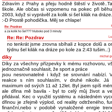
Zdravím z Prahy a přeju hodně štěstí v životě..
škole. Ale občas si vzpomenu na pokec při běhu
2003, když si vyprávěl za kolik si šel kilák na dráze.
:-D Prostě pohodička. Měj se chlape!
Re: Pozdrav
a za kolik ho šel??? hluboko pod 3 minuty
Re: Re: Pozdrav
Lu
no tenkrát jsme zrovna sbíhali z kopce dolů a o
týdnu šel kilák na dráze po kole za 2:43 tušim..:)
díky
michal 
Díky za všechny přízpevky k mému rozhovoru, v
jednoznačně souhlasit, že sport a práce
jsou nesrovnatelné i když se srovnání nabízí. 
reakce s ním souhlasím, v druhé nikoliv. Já
maximum od svých 11 až 12let. Byl jsem spíš mén
ale dřina mě bavila - byl to celý můj život a 
přidával. Kec o využití systému a následném vyc
dřinou je zřejmě výplod, od reality odtrženého, fu
finanční,nebo v podobě vynaložené enrgie tren