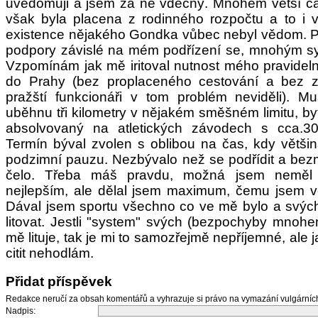
uvědomuji a jsem za ně vděčný. Mnohem větší čá
však byla placena z rodinného rozpočtu a to i 
existence nějakého Gondka vůbec nebyl vědom. Po
podpory závislé na mém podřízení se, mnohým s
Vzpomínám jak mě iritoval nutnost mého pravidel
do Prahy (bez proplaceného cestování a bez za
pražští funkcionáři v tom problém neviděli). M
uběhnu tři kilometry v nějakém směšném limitu, by
absolvovaný na atletických závodech s cca.3
Termín býval zvolen s oblibou na čas, kdy větši
podzimní pauzu. Nezbývalo než se podřídit a bez
čelo. Třeba máš pravdu, možná jsem neměl 
nejlepším, ale dělal jsem maximum, čemu jsem věř
Dával jsem sportu všechno co ve mě bylo a svých
litovat. Jestli "system" svých (bezpochyby mnoh
mě lituje, tak je mi to samozřejmě nepříjemné, ale j
citit nehodlám.
Přidat příspěvek
Redakce neručí za obsah komentářů a vyhrazuje si právo na vymazání vulgární
Nadpis: