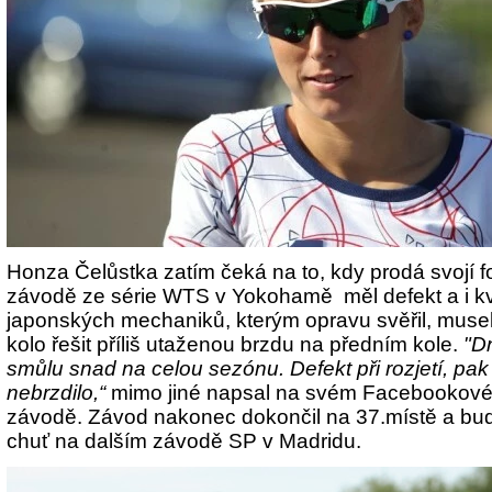
Honza Čelůstka zatím čeká na to, kdy prodá svojí 
závodě ze série WTS v Yokohamě měl defekt a i kv
japonských mechaniků, kterým opravu svěřil, muse
kolo řešit příliš utaženou brzdu na předním kole.
"D
smůlu snad na celou sezónu. Defekt při rozjetí, pak 
nebrzdilo,“
mimo jiné napsal na svém Facebookovém
závodě. Závod nakonec dokončil na 37.místě a bude 
chuť na dalším závodě SP v Madridu.