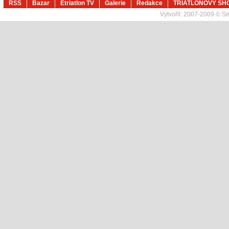
RSS
Bazar
Etriatlon TV
Galerie
Redakce
TRIATLONOVÝ SH
Vytvořil:
2007-2009 © Sma