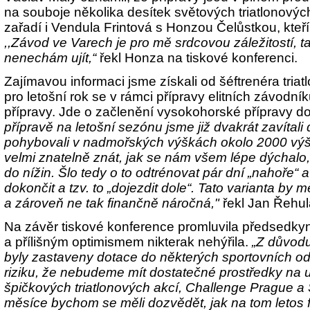
na souboje několika desítek světových triatlonovýc
zařadí i Vendula Frintová s Honzou Čelůstkou, kteří 
,,Závod ve Varech je pro mě srdcovou záležitostí, ta
nenechám ujít,“
řekl Honza na tiskové konferenci.
Zajímavou informaci jsme získali od šéftrenéra triatl
pro letošní rok se v rámci přípravy elitních závodní
přípravy. Jde o začlenění vysokohorské přípravy d
přípravě na letošní sezónu jsme již dvakrát zavítali
pohybovali v nadmořských výškách okolo 2000 výš
velmi znatelně znát, jak se nám všem lépe dýchalo,
do nížin. Šlo tedy o to odtrénovat pár dní „nahoře“ 
dokončit a tzv. to „dojezdit dole“. Tato varianta by 
a zároveň ne tak finančně náročná,"
řekl Jan Řehul
Na závěr tiskové konference promluvila předsedk
a přílišným optimismem nikterak nehýřila.
„Z důvodu
byly zastaveny dotace do některých sportovních od
riziku, že nebudeme mít dostatečné prostředky na
špičkových triatlonových akcí, Challenge Prague a
měsíce bychom se měli dozvědět, jak na tom letos