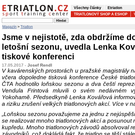
Všechny články
Etriatlon
TRIATLONOVÝ SHOP A ESHOP
Magazín
>
Triatlon
Jsme v nejistotě, zda obdržíme d
letošní sezonu, uvedla Lenka Ko
tiskové konferenci
17.05.2017 -
Josef Rendl
V kavárenských prostorách u pražské magistrály na
včera dopoledne tisková konference České triatl
ČTA hodnotilo loňskou sezonu a dva čeští reprez
Vendula Frintová mluvili o svém nedávném v
Yokohamě. Předsedkyně Lenka Kovářová informoval
a riziku zrušení velkých triatlonových akcí. Více v n
„Loňskou sezonu považujeme za jednu z nejúspěšn
se realizovat mnoho triatlonových akcí a posunout 
kupředu. Mnoho triatlonových závodů absolvoval r
závodníků, což dokládá fakt, že triatlon se těší stále