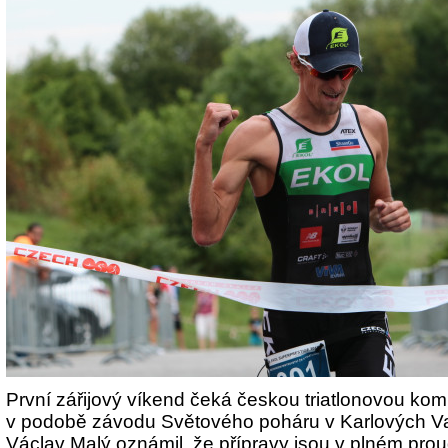
První zářijový víkend čeká českou triatlonovou kom
v podobě závodu Světového poháru v Karlových Va
Václav Malý oznámil, že přípravy jsou v plném pro