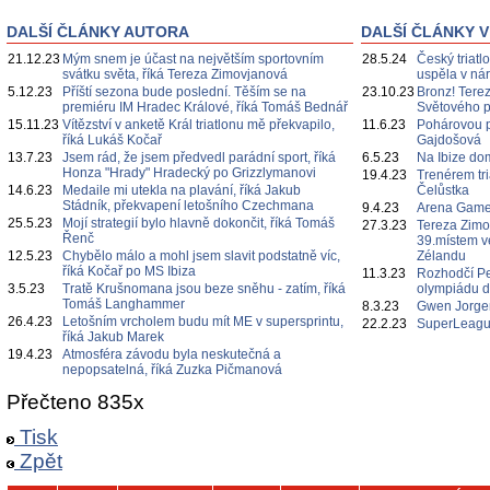
DALŠÍ ČLÁNKY AUTORA
DALŠÍ ČLÁNKY V
21.12.23
Mým snem je účast na největším sportovním
28.5.24
Český triatl
svátku světa, říká Tereza Zimovjanová
uspěla v nár
5.12.23
Příští sezona bude poslední. Těším se na
23.10.23
Bronz! Tere
premiéru IM Hradec Králové, říká Tomáš Bednář
Světového 
15.11.23
Vítězství v anketě Král triatlonu mě překvapilo,
11.6.23
Pohárovou p
říká Lukáš Kočař
Gajdošová
13.7.23
Jsem rád, že jsem předvedl parádní sport, říká
6.5.23
Na Ibize d
Honza "Hrady" Hradecký po Grizzlymanovi
19.4.23
Trenérem tr
14.6.23
Medaile mi utekla na plavání, říká Jakub
Čelůstka
Stádník, překvapení letošního Czechmana
9.4.23
Arena Game
25.5.23
Mojí strategií bylo hlavně dokončit, říká Tomáš
27.3.23
Tereza Zimo
Řenč
39.místem 
12.5.23
Chybělo málo a mohl jsem slavit podstatně víc,
Zélandu
říká Kočař po MS Ibiza
11.3.23
Rozhodčí P
3.5.23
Tratě Krušnomana jsou beze sněhu - zatím, říká
olympiádu d
Tomáš Langhammer
8.3.23
Gwen Jorgen
26.4.23
Letošním vrcholem budu mít ME v supersprintu,
22.2.23
SuperLeague
říká Jakub Marek
19.4.23
Atmosféra závodu byla neskutečná a
nepopsatelná, říká Zuzka Pičmanová
Přečteno 835x
Tisk
Zpět