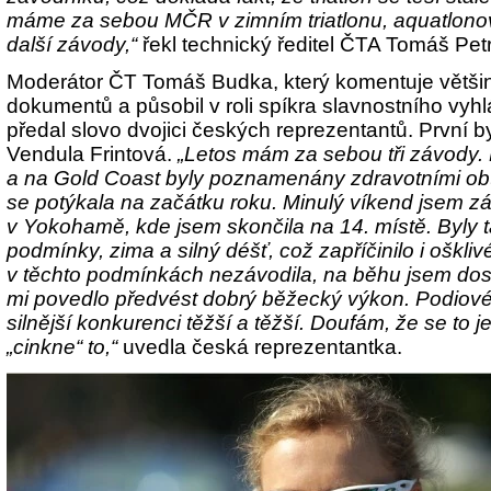
máme za sebou MČR v zimním triatlonu, aquatlono
další závody,“
řekl technický ředitel ČTA Tomáš Petr
Moderátor ČT Tomáš Budka, který komentuje většin
dokumentů a působil v roli spíkra slavnostního vyhl
předal slovo dvojici českých reprezentantů. První 
Vendula Frintová.
„Letos mám za sebou tři závody.
a na Gold Coast byly poznamenány zdravotními obt
se potýkala na začátku roku. Minulý víkend jsem 
v Yokohamě, kde jsem skončila na 14. místě. Byly 
podmínky, zima a silný déšť, což zapříčinilo i oškli
v těchto podmínkách nezávodila, na běhu jsem dost
mi povedlo předvést dobrý běžecký výkon.
Podiové 
silnější konkurenci těžší a těžší. Doufám, že se to 
„cinkne“ to,“
uvedla česká reprezentantka.