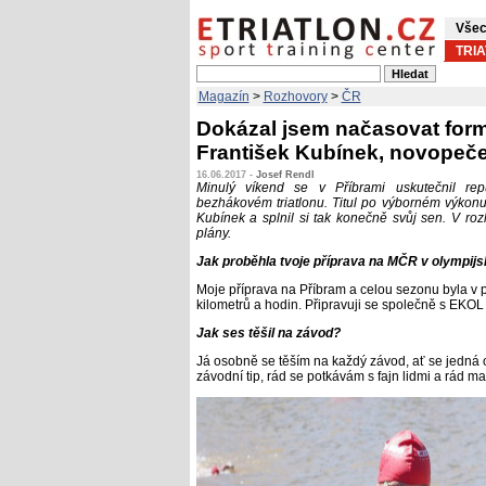
Všec
TRI
Magazín
>
Rozhovory
>
ČR
Dokázal jsem načasovat formu
František Kubínek, novopečen
16.06.2017 -
Josef Rendl
Minulý víkend se v Příbrami uskutečnil rep
bezhákovém triatlonu. Titul po výborném výko
Kubínek a splnil si tak konečně svůj sen. V ro
plány.
Jak proběhla tvoje příprava na MČR v olympijs
Moje příprava na Příbram a celou sezonu byla v
kilometrů a hodin. Připravuji se společně s EKO
Jak ses těšil na závod?
Já osobně se těším na každý závod, ať se jedná
závodní tip, rád se potkávám s fajn lidmi a rád m