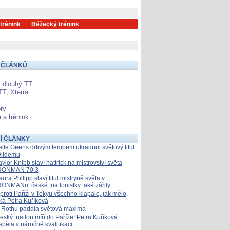
 trénink
Běžecký trénink
 ČLÁNKŮ
 dlouhý TT
TT, Xterra
ry
 a trénink
Í ČLÁNKY
elle Geens drtivým tempem ukradnul světový titul
ildemu
aylor Knibb slaví hattrick na mistrovství světa
RONMAN 70.3
aura Philipp slaví titul mistryně světa v
RONMANu, české triatlonistky také zářily
proti Paříži v Tokyu všechno klapalo, jak mělo,
íká Petra Kuříková
 Rothu padala světová maxima
eský triatlon míří do Paříže! Petra Kuříková
spěla v náročné kvalifikaci