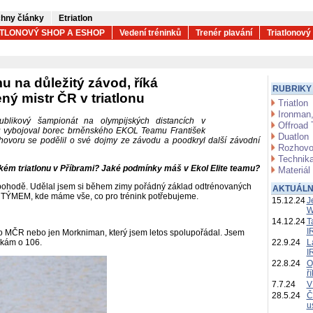
hny články
Etriatlon
ATLONOVÝ SHOP A ESHOP
Vedení tréninků
Trenér plavání
Triatlonový
 na důležitý závod, říká
RUBRIKY
ý mistr ČR v triatlonu
Triatlon
Ironman,
ublikový šampionát na olympijských distancích v
Offroad 
nu vybojoval borec brněnského EKOL Teamu František
Duatlon
zhovoru se podělil o své dojmy ze závodu a poodkryl další závodní
Rozhovo
Technika
kém triatlonu v Příbrami? Jaké podmínky máš v Ekol Elite teamu?
Materiál
 pohodě. Udělal jsem si během zimy pořádný základ odtrénovaných
AKTUÁLN
L TÝMEM, kde máme vše, co pro trénink potřebujeme.
15.12.24
J
W
14.12.24
T
I
 o MČR nebo jen Morkniman, který jsem letos spolupořádal. Jsem
akám o 106.
22.9.24
L
I
22.8.24
O
ř
7.7.24
V
28.5.24
Č
u