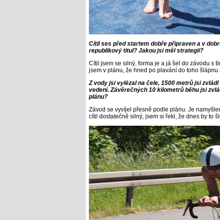
Cítil ses před startem dobře připraven a v dobr
republikový titul? Jakou jsi měl strategii?
Cítil jsem se silný, forma je a já šel do závodu s t
jsem v plánu, že hned po plavání do toho šlápnu 
Z vody jsi vylézal na čele, 1500 metrů jsi zvládl 
vedení. Závěrečných 10 kilometrů běhu jsi zvlád
plánu?
Závod se vyvíjel přesně podle plánu. Je namyšlen
cítil dostatečně silný, jsem si řekl, že dnes by to šl