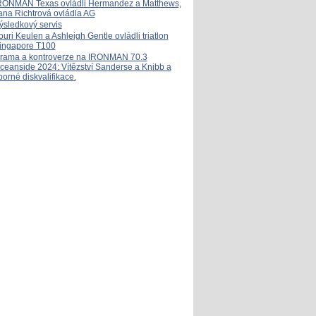
RONMAN Texas ovládli Hermandez a Matthews,
ana Richtrová ovládla AG
ýsledkový servis
ouri Keulen a Ashleigh Gentle ovládli triatlon
ingapore T100
rama a kontroverze na IRONMAN 70.3
ceanside 2024: Vítězství Sanderse a Knibb a
porné diskvalifikace.