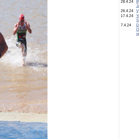
28.4.24
I
J
26.4.24
V
17.4.24
Y
S
7.4.24
D
O
s