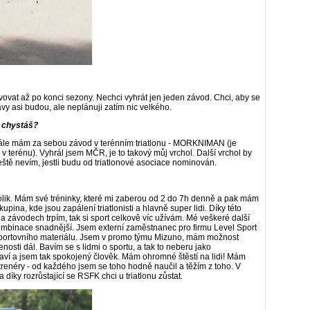
ovat až po konci sezony. Nechci vyhrát jen jeden závod. Chci, aby se
vy asi budou, ale neplánuji zatím nic velkého.
e chystáš?
ále mám za sebou závod v terénním triatlonu - MORKNIMAN (je
v terénu). Vyhrál jsem MČR, je to takový můj vrchol. Další vrchol by
eště nevím, jestli budu od triatlonové asociace nominován.
olik. Mám své tréninky, které mi zaberou od 2 do 7h denně a pak mám
pina, kde jsou zapálení triatlonisti a hlavně super lidi. Díky této
na závodech trpím, tak si sport celkově víc užívám. Mé veškeré další
 kombinace snadnější. Jsem externí zaměstnanec pro firmu Level Sport
sportovního materiálu. Jsem v promo týmu Mizuno, mám možnost
osti dál. Bavím se s lidmi o sportu, a tak to neberu jako
baví a jsem tak spokojený člověk. Mám ohromné štěstí na lidi! Mám
trenéry - od každého jsem se toho hodně naučil a těžím z toho. V
y rozrůstající se RSFK chci u triatlonu zůstat.