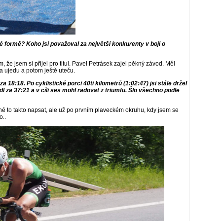
é formě? Koho jsi považoval za největší konkurenty v boji o
ím, že jsem si přijel pro titul. Pavel Petrásek zajel pěkný závod. Měl
a ujedu a potom ještě uteču.
za 18:18. Po cyklistické porci 40ti kilometrů (1:02:47) jsi stále držel
l za 37:21 a v cíli ses mohl radovat z triumfu. Šlo všechno podle
é to takto napsat, ale už po prvním plaveckém okruhu, kdy jsem se
o..