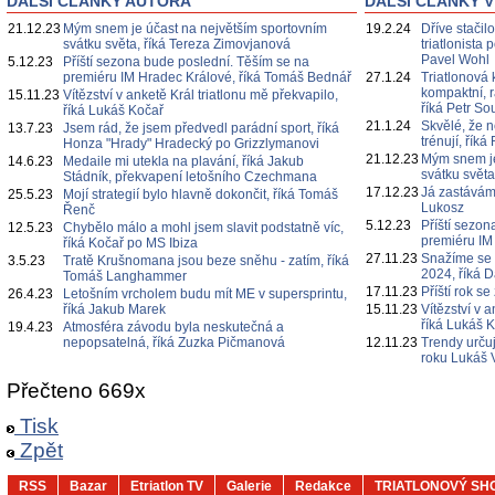
DALŠÍ ČLÁNKY AUTORA
DALŠÍ ČLÁNKY V
21.12.23
Mým snem je účast na největším sportovním
19.2.24
Dříve stačil
svátku světa, říká Tereza Zimovjanová
triatlonista
Pavel Wohl
5.12.23
Příští sezona bude poslední. Těším se na
premiéru IM Hradec Králové, říká Tomáš Bednář
27.1.24
Triatlonová
kompaktní, r
15.11.23
Vítězství v anketě Král triatlonu mě překvapilo,
říká Petr S
říká Lukáš Kočař
21.1.24
Skvělé, že n
13.7.23
Jsem rád, že jsem předvedl parádní sport, říká
trénují, ří
Honza "Hrady" Hradecký po Grizzlymanovi
21.12.23
Mým snem je
14.6.23
Medaile mi utekla na plavání, říká Jakub
svátku svět
Stádník, překvapení letošního Czechmana
17.12.23
Já zastávám 
25.5.23
Mojí strategií bylo hlavně dokončit, říká Tomáš
Lukosz
Řenč
5.12.23
Příští sezo
12.5.23
Chybělo málo a mohl jsem slavit podstatně víc,
premiéru IM
říká Kočař po MS Ibiza
27.11.23
Snažíme se k
3.5.23
Tratě Krušnomana jsou beze sněhu - zatím, říká
2024, říká 
Tomáš Langhammer
17.11.23
Příští rok s
26.4.23
Letošním vrcholem budu mít ME v supersprintu,
říká Jakub Marek
15.11.23
Vítězství v 
říká Lukáš 
19.4.23
Atmosféra závodu byla neskutečná a
nepopsatelná, říká Zuzka Pičmanová
12.11.23
Trendy určuj
roku Lukáš 
Přečteno 669x
Tisk
Zpět
RSS
Bazar
Etriatlon TV
Galerie
Redakce
TRIATLONOVÝ SH