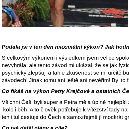
Podala jsi v ten den maximální výkon? Jak hod
S celkovým výkonem i výsledkem jsem velice spok
nevyhrála, ale tento závod mi ukázal, že se jak fyzi
psychicky zlepšuji a tahle zkušenost se mi určitě bu
závodech! Jinak tomu ani ještě ani nevěřím! Byl to f
Co říkáš na výkon Petry Krejčové a ostatních 
Všichni Češi byli super a Petra měla úplně nejlepší
kolo i běh. A to člověk potřebuje k vítězství tady n
ten titul cestuje do Čech a samozřejmě jí mockrát gr
Co tvé další plány a cíle?