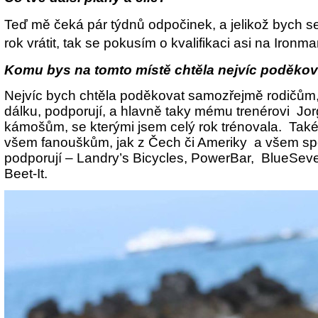
Teď mě čeká pár týdnů odpočinek, a jelikož bych se 
rok vrátit, tak se pokusím o kvalifikaci asi na Ironm
Komu bys na tomto místě chtěla nejvíc poděkov
Nejvíc bych chtěla poděkovat samozřejmě rodičům, 
dálku, podporují, a hlavně taky mému trenérovi Jor
kámošům, se kterými jsem celý rok trénovala. Tak
všem fanouškům, jak z Čech či Ameriky a všem sp
podporují – Landry’s Bicycles, PowerBar, BlueSeve
Beet-It.