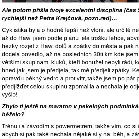
Ale potom přišla tvoje excelentní discplína (čas 
rychlejší než Petra Krejčová, pozn.red)…
Cyklistika byla o hodně lepší než vloni, ale určitě n
až do Hawi jsem podle plánu jela trošku lehce, abyc
hezky rozjet z Hawi dolů a zpátky do města a pak 
docela povedlo, až na posledních 30ti km kde jsem 
většími skupinami kluků, kteří bohužel nebyli rádi, k
hned jak jsem je předjela, tak mě předjeli zpátky. K
opravdu pěkný vedro a protivítr, takže jsem po pár
předjížďet celou skupinu zpomalila a nechala je odj
vyšlo!
Zbylo ti ještě na maraton v pekelných podmínká
běželo?
Trénuji a závodím s powermetrem, takže vím, co si 
abych si pak také nechala nějaké síly na běh, a záv