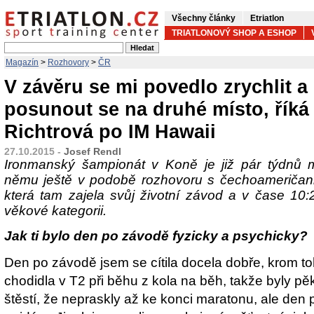
Všechny články
Etriatlon
TRIATLONOVÝ SHOP A ESHOP
Magazín
>
Rozhovory
>
ČR
V závěru se mi povedlo zrychlit a
posunout se na druhé místo, říká
Richtrová po IM Hawaii
27.10.2015 -
Josef Rendl
Ironmanský šampionát v Koně je již pár týdnů m
němu ještě v podobě rozhovoru s čechoameričan
která tam zajela svůj životní závod a v čase 10:2
věkové kategorii.
Jak ti bylo den po závodě fyzicky a psychicky?
Den po závodě jsem se cítila docela dobře, krom toh
chodidla v T2 při běhu z kola na běh, takže byly p
štěstí, že nepraskly až ke konci maratonu, ale de