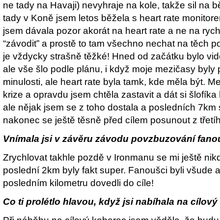
ne tady na Havaji) nevyhraje na kole, takže sil na 
tady v Koně jsem letos běžela s heart rate monitor
jsem dávala pozor akorát na heart rate a ne na rych
“závodit” a prostě to tam všechno nechat na těch p
je vždycky strašně těžké! Hned od začátku bylo vid
ale vše šlo podle plánu, i když moje mezičasy byly 
minulosti, ale heart rate byla tamk, kde měla být. M
krize a opravdu jsem chtěla zastavit a dát si šlofí
ale nějak jsem se z toho dostala a posledních 7km se
nakonec se ještě těsně před cílem posunout z třetí
Vnímala jsi v závěru závodu povzbuzování fanou
Zrychlovat takhle pozdě v Ironmanu se mi ještě nik
poslední 2km byly fakt super. Fanoušci byli všude 
posledním kilometru dovedli do cíle!
Co ti prolétlo hlavou, když jsi nabíhala na cílov