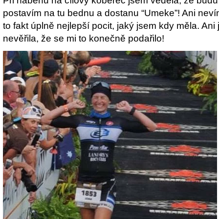
Při náběhu na cílový koberec jsem věděla, že bud
postavím na tu bednu a dostanu “Umeke”! Ani nevím,
to fakt úplně nejlepší pocit, jaký jsem kdy měla. A
nevěřila, že se mi to konečně podařilo!