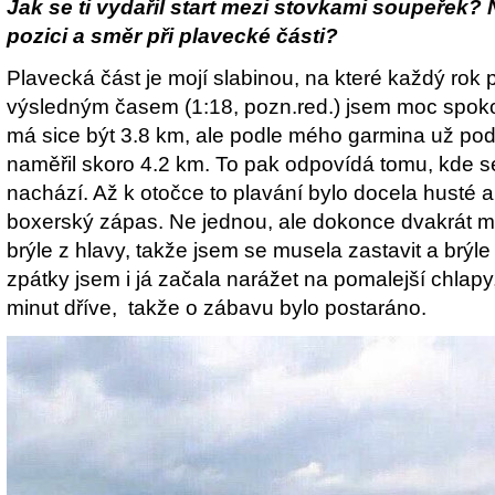
Jak se ti vydařil start mezi stovkami soupeřek?
pozici a směr při plavecké části?
Plavecká část je mojí slabinou, na které každý rok p
výsledným časem (1:18, pozn.red.) jsem moc spoko
má sice být 3.8 km, ale podle mého garmina už podr
naměřil skoro 4.2 km. To pak odpovídá tomu, kde 
nachází. Až k otočce to plavání bylo docela husté a
boxerský zápas. Ne jednou, ale dokonce dvakrát m
brýle z hlavy, takže jsem se musela zastavit a brýle
zpátky jsem i já začala narážet na pomalejší chlapy, 
minut dříve, takže o zábavu bylo postaráno.