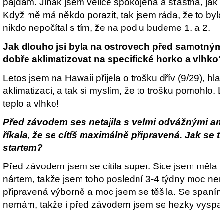
pajdám. Jinak jsem velice spokojená a šťastná, jak
Když mě má někdo porazit, tak jsem ráda, že to byl
nikdo nepočítal s tím, že na podiu budeme 1. a 2.
Jak dlouho jsi byla na ostrovech před samotný
dobře aklimatizovat na specifické horko a vlhko
Letos jsem na Hawaii přijela o trošku dřív (9/29), hla
aklimatizaci, a tak si myslím, že to trošku pomohlo.
teplo a vlhko!
Před závodem ses netajila s velmi odvážnými a
říkala, že se cítíš maximálně připravená. Jak se 
startem?
Před závodem jsem se cítila super. Sice jsem měla
nártem, takže jsem toho poslední 3-4 týdny moc ne
připravená výborně a moc jsem se těšila. Se spaní
nemám, takže i před závodem jsem se hezky vyspa