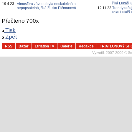
říká Lukáš 
19.4.23
Atmosféra závodu byla neskutečná a
nepopsatelná, říká Zuzka Pičmanová
12.11.23
Trendy určuj
roku Lukáš 
Přečteno 700x
Tisk
Zpět
RSS
Bazar
Etriatlon TV
Galerie
Redakce
TRIATLONOVÝ SH
Vytvořil:
2007-2009 © Sma