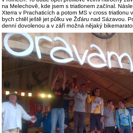
na Melechově, kde jsem s triatlonem začínal. Násl
Xterra v Prachaticích a potom MS v cross triatlonu
bych chtěl ještě jet půlku ve Žďáru nad Sázavou.
denní dovolenou a v září možná nějaký bikemarato