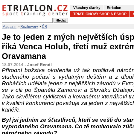
Všechny články
Etriatlon
TRIATLONOVÝ SHOP A ESHOP
Magazín
>
Rozhovory
>
ČR
Je to jeden z mých největších ús
říká Venca Holub, třetí muž extr
Oravamana
18.07.2014 -
Josef Rendl
Přírodní božstva okořenila už tak profilově nár
studeného počasí s vydatným deštěm a z dlou
Roháčích udělala jeden z nejtěžších závodů v Evro
se v cíli po Španělu Zamorovi a Slováku Džalajov
Jako skvělému cyklistovi a kovanému xterrákovi tr
v kvalitní konkurenci považuje za jeden z největš
kariéře.
Byl jsi jedním ze šťastlivců, kteří se vešli do sta
vyprodaného Oravamana. Co tě motivovalo zúča
náročného závodu?