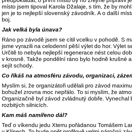
předpokládat, o první místo by ho zřejmě připravil j
místo jsem tipoval Karola Džalaje, s tím, že by mohl
jen je to nejlepší slovenský závodník. A o další mís
boj.
Jak velká byla únava?
Ráno po závodě jsem se cítil vcelku v pohodě. S 
jsme vyrazili na celodenní pěší výlet do hor. Výlet s
Určitě to nebyla nejlepší regenerace nést celou d
v krosně. Takže pondělní ráno bylo hodně krušné 
sejít schody.
Co říkáš na atmosféru závodu, organizaci, zázem
Myslím si, že organizátoři udělali pro závod maximu
bohužel zrovna moc nepřálo. To si myslím, že atmos
Organizačně byl závod zvládnutý dobře. Vynechal
rozbitých silnicích.
Kam máš namířeno dál?
Teď o víkendu jedu Xterru pořádanou Tomášem 
v Klínech. To bude opět profilově velmi náročný záv