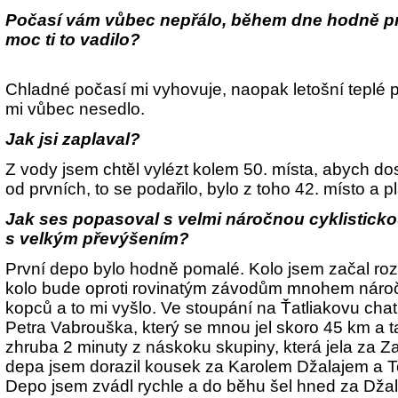
Počasí vám vůbec nepřálo, během dne hodně prš
moc ti to vadilo?
Chladné počasí mi vyhovuje, naopak letošní teplé
mi vůbec nesedlo.
Jak jsi zaplaval?
Z vody jsem chtěl vylézt kolem 50. místa, abych do
od prvních, to se podařilo, bylo z toho 42. místo a p
Jak ses popasoval s velmi náročnou cyklisticko
s velkým převýšením?
První depo bylo hodně pomalé. Kolo jsem začal ro
kolo bude oproti rovinatým závodům mnohem náročně
kopců a to mi vyšlo. Ve stoupání na Ťatliakovu chat
Petra Vabrouška, který se mnou jel skoro 45 km a t
zhruba 2 minuty z náskoku skupiny, která jela za 
depa jsem dorazil kousek za Karolem Džalajem a
Depo jsem zvádl rychle a do běhu šel hned za Dža