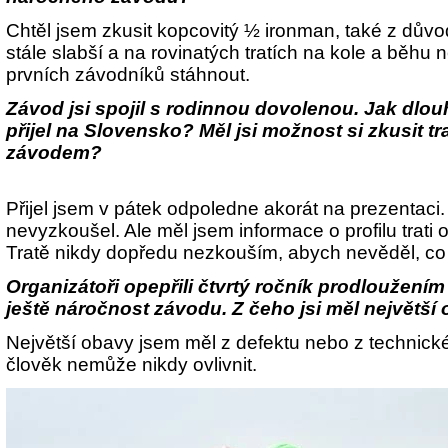
C
htěl jsem zkusit kopcovitý ½ ironman, také z dův
stále slabší a na rovinatých tratích na kole a běh
prvních závodníků stáhnout.
Závod jsi spojil s rodinnou dovolenou. Jak dlou
přijel na Slovensko? Měl jsi možnost si zkusit 
závodem?
Přijel jsem v pátek odpoledne akorát na prezentaci
nevyzkoušel. Ale měl jsem informace o profilu trat
Tratě nikdy dopředu nezkouším, abych nevěděl, co
Organizátoři opepřili čtvrtý ročník prodloužením 
ještě náročnost závodu. Z čeho jsi měl největší
Největší obavy jsem měl z defektu nebo z technick
člověk nemůže nikdy ovlivnit.