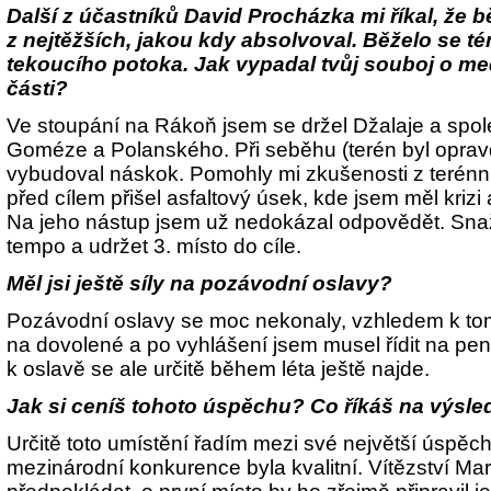
Další z účastníků David Procházka mi říkal, že 
z nejtěžších, jakou kdy absolvoval. Běželo se t
tekoucího potoka. Jak vypadal tvůj souboj o me
části?
Ve stoupání na Rákoň jsem se držel Džalaje a spol
Goméze a Polanského. Při seběhu (terén byl opravd
vybudoval náskok. Pomohly mi zkušenosti z terénníh
před cílem přišel asfaltový úsek, kde jsem měl krizi
Na jeho nástup jsem už nedokázal odpovědět. Snaži
tempo a udržet 3. místo do cíle.
Měl jsi ještě síly na pozávodní oslavy?
Pozávodní oslavy se moc nekonaly, vzhledem k tom
na dovolené a po vyhlášení jsem musel řídit na penz
k oslavě se ale určitě během léta ještě najde.
Jak si ceníš tohoto úspěchu? Co říkáš na výsl
Určitě toto umístění řadím mezi své největší úspěch
mezinárodní konkurence byla kvalitní. Vítězství Ma