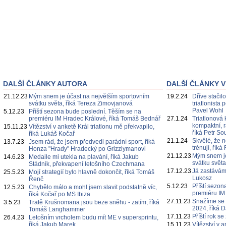
DALŠÍ ČLÁNKY AUTORA
DALŠÍ ČLÁNKY V
21.12.23
Mým snem je účast na největším sportovním
19.2.24
Dříve stačil
svátku světa, říká Tereza Zimovjanová
triatlonista
Pavel Wohl
5.12.23
Příští sezona bude poslední. Těším se na
premiéru IM Hradec Králové, říká Tomáš Bednář
27.1.24
Triatlonová
kompaktní, r
15.11.23
Vítězství v anketě Král triatlonu mě překvapilo,
říká Petr S
říká Lukáš Kočař
21.1.24
Skvělé, že n
13.7.23
Jsem rád, že jsem předvedl parádní sport, říká
trénují, ří
Honza "Hrady" Hradecký po Grizzlymanovi
21.12.23
Mým snem je
14.6.23
Medaile mi utekla na plavání, říká Jakub
svátku svět
Stádník, překvapení letošního Czechmana
17.12.23
Já zastávám 
25.5.23
Mojí strategií bylo hlavně dokončit, říká Tomáš
Lukosz
Řenč
5.12.23
Příští sezo
12.5.23
Chybělo málo a mohl jsem slavit podstatně víc,
premiéru IM
říká Kočař po MS Ibiza
27.11.23
Snažíme se k
3.5.23
Tratě Krušnomana jsou beze sněhu - zatím, říká
2024, říká 
Tomáš Langhammer
17.11.23
Příští rok s
26.4.23
Letošním vrcholem budu mít ME v supersprintu,
říká Jakub Marek
15.11.23
Vítězství v 