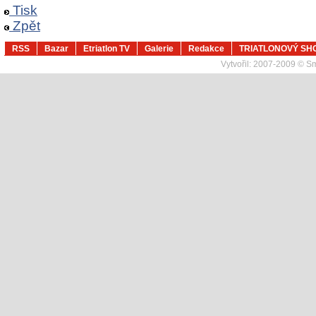
Tisk
Zpět
RSS
Bazar
Etriatlon TV
Galerie
Redakce
TRIATLONOVÝ SH
Vytvořil:
2007-2009 © Sma