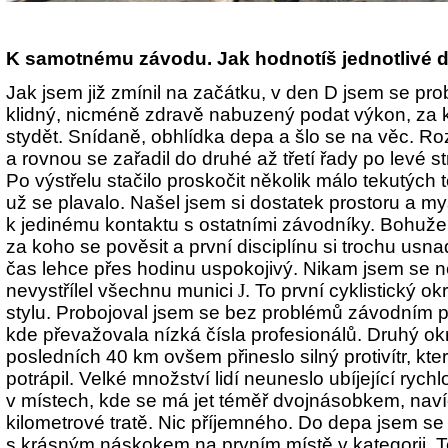
K samotnému závodu. Jak hodnotíš jednotlivé d
Jak jsem již zmínil na začátku, v den D jsem se pro
klidný, nicméně zdravě nabuzený podat výkon, za 
stydět. Snídaně, obhlídka depa a šlo se na věc. Ro
a rovnou se zařadil do druhé až třetí řady po levé s
Po výstřelu stačilo proskočit několik málo tekutých 
už se plavalo. Našel jsem si dostatek prostoru a m
k jedinému kontaktu s ostatními závodníky. Bohužel
za koho se pověsit a první disciplínu si trochu usnad
čas lehce přes hodinu uspokojivý. Nikam jsem se 
nevystřílel všechnu munici
J
. To první cyklistický 
stylu. Probojoval jsem se bez problémů závodním p
kde převažovala nízká čísla profesionálů. Druhý o
posledních 40 km ovšem přineslo silný protivítr, k
potrápil. Velké množství lidí neuneslo ubíjející rych
v místech, kde se má jet téměř dvojnásobkem, navíc
kilometrové tratě. Nic příjemného. Do depa jsem se 
s krásným náskokem na prvním místě v kategorii. 