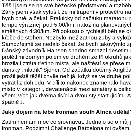
Těšil jsem se na své běžecké představení a rozběhl 
Záhy jsem však vytušil, že mi trápení v protivětru na
bych chtěl a čekal. Prakticky od začátku maratonu
tempo výrazněji pod 5:00/km, natož na plánovaných
směšných 4:30/km. Při pokusu o rychlejší běh se o
křeče do stehen. Nezbylo, než zatnou zuby a vyložen
Samozřejmě se nedalo čekat, že bych takovýmto z
Dánský závodník Hansen snadno smazal desetiminu
prolétl mi zorným polem ve druhém ze tří okruhů ja
hrozila i ztráta třetího místa, ale naštěstí se přese 
dánský „mladík“ Sjoner. Od začátku dotěrný Anglič
prožil ještě těžší chvíle než já, když se ve druhé 
vytratil z dohledu. V cíli to nakonec znamenalo havaj
místo v kategorii, devatenácté mezi amatéry a celk
všemi více jak dvěma tisíci a dvou sty startujícími. 
špatně
J
.
Jaký dojem na tebe Ironman south Africa udělal
Zatím nemám moc co srovnávat. Jednalo se o můj p
Ironman. Podzimní Challenge Barcelona mi ovšem p