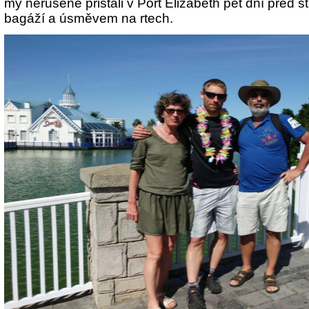
my nerušeně přistáli v Port Elizabeth pět dní před s
bagáží a úsměvem na rtech.