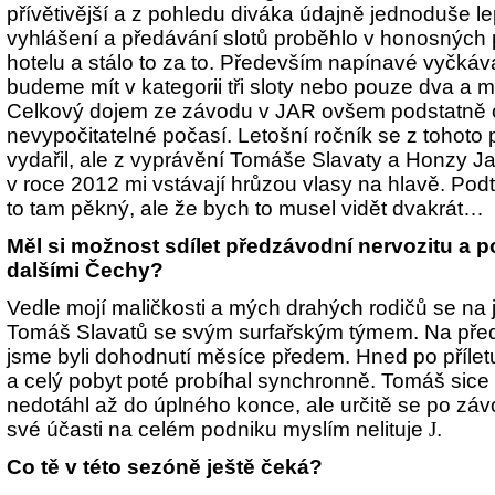
přívětivější a z pohledu diváka údajně jednoduše le
vyhlášení a předávání slotů proběhlo v honosných 
hotelu a stálo to za to. Především napínavé vyčkáv
budeme mít v kategorii tři sloty nebo pouze dva a m
Celkový dojem ze závodu v JAR ovšem podstatně o
nevypočitatelné počasí. Letošní ročník se z tohot
vydařil, ale z vyprávění Tomáše Slavaty a Honzy J
v roce 2012 mi vstávají hrůzou vlasy na hlavě. Pod
to tam pěkný, ale že bych to musel vidět dvakrát…
Měl si možnost sdílet předzávodní nervozitu a 
dalšími Čechy?
Vedle mojí maličkosti a mých drahých rodičů se na jih
Tomáš Slavatů se svým surfařským týmem. Na před
jsme byli dohodnutí měsíce předem. Hned po přílet
a celý pobyt poté probíhal synchronně. Tomáš sic
nedotáhl až do úplného konce, ale určitě se po závod
své účasti na celém podniku myslím nelituje
J
.
Co tě v této sezóně ještě čeká?