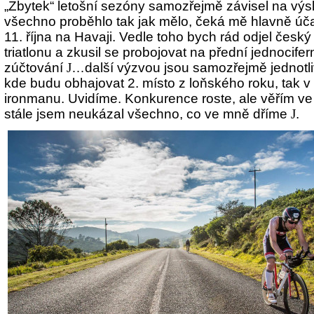
„Zbytek“ letošní sezóny samozřejmě závisel na výsl
všechno proběhlo tak jak mělo, čeká mě hlavně úča
11. října na Havaji. Vedle toho bych rád odjel česk
triatlonu a zkusil se probojovat na přední jednocife
zúčtování
J
…další výzvou jsou samozřejmě jednotli
kde budu obhajovat 2. místo z loňského roku, tak v
ironmanu. Uvidíme. Konkurence roste, ale věřím ve
stále jsem neukázal všechno, co ve mně dříme
J
.