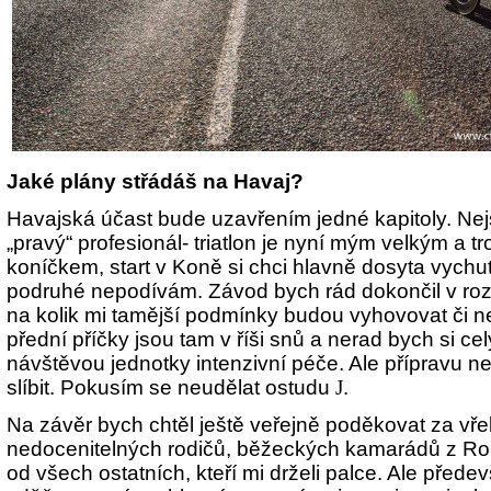
Jaké plány střádáš na Havaj?
Havajská účast bude uzavřením jedné kapitoly. Ne
„pravý“ profesionál- triatlon je nyní mým velkým a t
koníčkem, start v Koně si chci hlavně dosyta vychu
podruhé nepodívám. Závod bych rád dokončil v roz
na kolik mi tamější podmínky budou vyhovovat či n
přední příčky jsou tam v říši snů a nerad bych si celý
návštěvou jednotky intenzivní péče. Ale přípravu 
slíbit. Pokusím se neudělat ostudu
J
.
Na závěr bych chtěl ještě veřejně poděkovat za vř
nedocenitelných rodičů, běžeckých kamarádů z Ro
od všech ostatních, kteří mi drželi palce. Ale přede