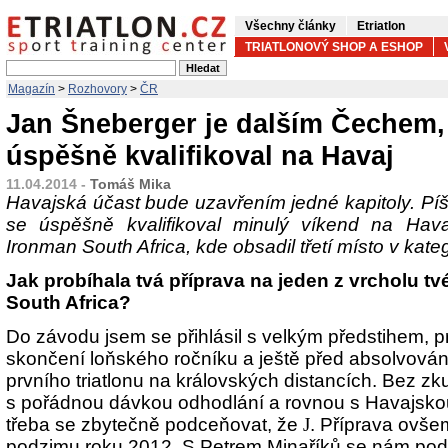
Všechny články
Etriatlon
TRIATLONOVÝ SHOP A ESHOP
Magazín
>
Rozhovory
>
ČR
Jan Šneberger je dalším Čechem, 
úspěšně kvalifikoval na Havaj
11.04.2014 -
Tomáš Mika
Havajská účast bude uzavřením jedné kapitoly. Píš
se úspěšně kvalifikoval minulý víkend na Hav
Ironman South Africa, kde obsadil třetí místo v kateg
Jak probíhala tvá příprava na jeden z vrcholu t
South Africa?
Do závodu jsem se přihlásil s velkým předstihem, p
skončení loňského ročníku a ještě před absolvová
prvního triatlonu na královských distancích. Bez zk
s pořádnou dávkou odhodlání a rovnou s Havajsko
třeba se zbytečně podceňovat, že
J
. Příprava ovšem
podzimu roku 2012. S Petrem Minaříků se nám poda