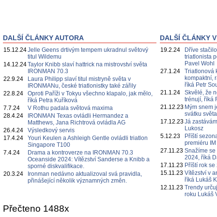
DALŠÍ ČLÁNKY AUTORA
DALŠÍ ČLÁNKY V
15.12.24
Jelle Geens drtivým tempem ukradnul světový
19.2.24
Dříve stačil
titul Wildemu
triatlonista
Pavel Wohl
14.12.24
Taylor Knibb slaví hattrick na mistrovství světa
IRONMAN 70.3
27.1.24
Triatlonová
kompaktní, r
22.9.24
Laura Philipp slaví titul mistryně světa v
říká Petr S
IRONMANu, české triatlonistky také zářily
21.1.24
Skvělé, že n
22.8.24
Oproti Paříži v Tokyu všechno klapalo, jak mělo,
trénují, ří
říká Petra Kuříková
21.12.23
Mým snem je
7.7.24
V Rothu padala světová maxima
svátku svět
28.4.24
IRONMAN Texas ovládli Hermandez a
17.12.23
Já zastávám 
Matthews, Jana Richtrová ovládla AG
Lukosz
26.4.24
Výsledkový servis
5.12.23
Příští sezo
17.4.24
Youri Keulen a Ashleigh Gentle ovládli triatlon
premiéru IM
Singapore T100
27.11.23
Snažíme se k
7.4.24
Drama a kontroverze na IRONMAN 70.3
2024, říká 
Oceanside 2024: Vítězství Sanderse a Knibb a
17.11.23
Příští rok s
sporné diskvalifikace.
15.11.23
Vítězství v 
20.3.24
Ironman nedávno aktualizoval svá pravidla,
říká Lukáš 
přinášející několik významných změn.
12.11.23
Trendy určuj
roku Lukáš 
Přečteno 1488x