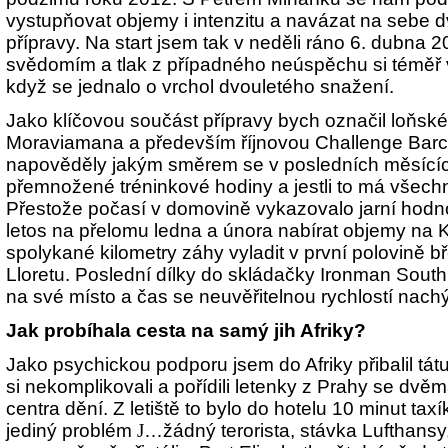
vystupňovat objemy i intenzitu a navázat na sebe 
přípravy. Na start jsem tak v neděli ráno 6. dubna 
svědomím a tlak z případného neúspěchu si téměř v
když se jednalo o vrchol dvouletého snažení.
Jako klíčovou součást přípravy bych označil loňs
Moraviamana a především říjnovou Challenge Bar
napověděly jakým směrem se v posledních měsících
přemnožené tréninkové hodiny a jestli to má všech
Přestože počasí v domovině vykazovalo jarní hodnot
letos na přelomu ledna a února nabírat objemy na 
spolykané kilometry záhy vyladit v první polovině 
Lloretu. Poslední dílky do skládačky Ironman South
na své místo a čas se neuvěřitelnou rychlostí nachýl
Jak probíhala cesta na samý jih Afriky?
Jako psychickou podporu jsem do Afriky přibalil tá
si nekomplikovali a pořídili letenky z Prahy se dvě
centra dění. Z letiště to bylo do hotelu 10 minut tax
jediný problém
J
…žádný terorista, stávka Lufthans