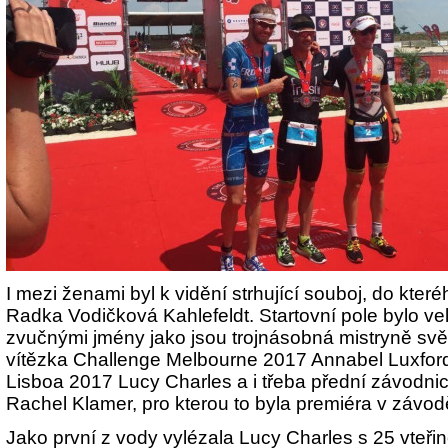
I mezi ženami byl k vidění strhující souboj, do které
Radka Vodičková Kahlefeldt. Startovní pole bylo ve
zvučnými jmény jako jsou trojnásobná mistryně svě
vítězka Challenge Melbourne 2017 Annabel Luxford
Lisboa 2017 Lucy Charles a i třeba přední závodnice
Rachel Klamer, pro kterou to byla premiéra v závodě
Jako první z vody vylézala Lucy Charles s 25 vte