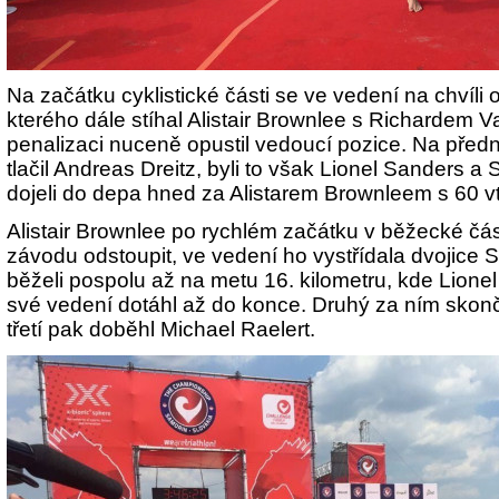
Na začátku cyklistické části se ve vedení na chvíli o
kterého dále stíhal Alistair Brownlee s Richardem V
penalizaci nuceně opustil vedoucí pozice. Na před
tlačil Andreas Dreitz, byli to však Lionel Sanders a 
dojeli do depa hned za Alistarem Brownleem s 60
Alistair Brownlee po rychlém začátku v běžecké čá
závodu odstoupit, ve vedení ho vystřídala dvojice 
běželi pospolu až na metu 16. kilometru, kde Lione
své vedení dotáhl až do konce. Druhý za ním skonč
třetí pak doběhl Michael Raelert.