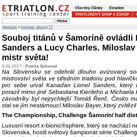
Všechny články
Etriatlon
TRIATLONOVÝ SHOP A ESHOP
Magazín
>
Ironman, dlouhý TT
Souboj titánů v Šamoríně ovládli 
Sanders a Lucy Charles. Miloslav
mistr světa!
5.06.2017 -
Franta Schoval
Na Slovensku se odehrál dlouho avizovaný s
mistrovství světa ve středním triatlonu pod hlavičk
pro sebe urval Kanaďan Lionel Sanders, kter
porazil mimo jiné Sebastiana Kienleho a Michaela 
závodníky byl nejrychlejší Tomáš Řenč. Česko má
stal se jím nestárnoucí Miloslav Bayer, který zvítězi
The Championship, Challenge Šamorín/ half dis
Luxusní resort x-bionic
®
sphere, který se nachází 
Slovenska, hostil světový šampionát série Challenge