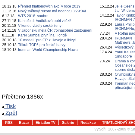
18.12.18
Přehled triatlonových akcí v roce 2019
15.12.24
Jelle Geens
titul Wildem
11.12.18
Nový světový rekord má hodnotu 3:29:04!
14.12.24
Taylor Knibb
6.12.18
WTS 2018: souhrn
IRONMAN 7
27.11.18
Kahlefeldt-Vodičková opět vítězí!
22.9.24
Laura Philipp
20.11.18
Víkendu vládly české ženy!
IRONMANu, če
14.11.18
V Japonsku měla ČR trojnásobné zastoupení
7.7.24
V Rothu pa
8.11.18
Karel Sumbal první na Floridě
28.4.24
IRONMAN Te
30.10.18
10 medailí pro ČR z Haveje a Ibizy!
Matthews, J
25.10.18
Třikrát TOP5 pro české barvy
26.4.24
Výsledkový 
18.10.18
Ironman World Championship Hawaii
17.4.24
Youri Keulen
Singapore 
7.4.24
Drama a ko
Oceanside 2
sporné diskv
28.3.24
Olympijský 
Havaje. Sta
20.3.24
Ironman ned
přinášející
Přečteno 1366x
Tisk
Zpět
RSS
Bazar
Etriatlon TV
Galerie
Redakce
TRIATLONOVÝ SH
Vytvořil:
2007-2009 © Sma