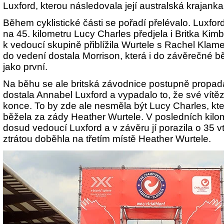
Luxford, kterou následovala její australská krajanka
Během cyklistické části se pořadí přelévalo. Luxfor
na 45. kilometru Lucy Charles předjela i Britka Kimb
k vedoucí skupině přiblížila Wurtele s Rachel Klame
do vedení dostala Morrison, která i do závěrečné b
jako první.
Na běhu se ale britská závodnice postupně propad
dostala Annabel Luxford a vypadalo to, že své vítě
konce. To by zde ale nesměla být Lucy Charles, kt
běžela za zády Heather Wurtele. V posledních kilom
dosud vedoucí Luxford a v závěru jí porazila o 35 v
ztrátou doběhla na třetím místě Heather Wurtele.