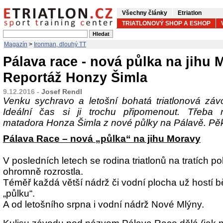
Všechny články
Etriatlon
TRIATLONOVÝ SHOP A ESHOP
Magazín
>
Ironman, dlouhý TT
Pálava race - nová půlka na jihu 
Reportáž Honzy Šimla
9.12.2016 -
Josef Rendl
Venku sychravo a letošní bohatá triatlonová záv
Ideální čas si ji trochu připomenout. Třeba re
matadora Honza Šimla z nové půlky na Pálavě. Pě
Pálava Race – nová „půlka“ na jihu Moravy
V posledních letech se rodina triatlonů na tratích p
ohromně rozrostla.
Téměř každá větší nádrž či vodní plocha už hostí
„půlku“.
A od letošního srpna i vodní nádrž Nové Mlýny.