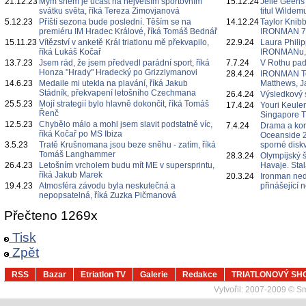
21.12.23
Mým snem je účast na největším sportovním
15.12.24
Jelle Geens
svátku světa, říká Tereza Zimovjanová
titul Wildem
5.12.23
Příští sezona bude poslední. Těším se na
14.12.24
Taylor Knibb
premiéru IM Hradec Králové, říká Tomáš Bednář
IRONMAN 7
15.11.23
Vítězství v anketě Král triatlonu mě překvapilo,
22.9.24
Laura Philipp
říká Lukáš Kočař
IRONMANu, če
13.7.23
Jsem rád, že jsem předvedl parádní sport, říká
7.7.24
V Rothu pa
Honza "Hrady" Hradecký po Grizzlymanovi
28.4.24
IRONMAN Te
14.6.23
Medaile mi utekla na plavání, říká Jakub
Matthews, J
Stádník, překvapení letošního Czechmana
26.4.24
Výsledkový 
25.5.23
Mojí strategií bylo hlavně dokončit, říká Tomáš
17.4.24
Youri Keulen
Řenč
Singapore 
12.5.23
Chybělo málo a mohl jsem slavit podstatně víc,
7.4.24
Drama a ko
říká Kočař po MS Ibiza
Oceanside 2
3.5.23
Tratě Krušnomana jsou beze sněhu - zatím, říká
sporné diskv
Tomáš Langhammer
28.3.24
Olympijský 
26.4.23
Letošním vrcholem budu mít ME v supersprintu,
Havaje. Sta
říká Jakub Marek
20.3.24
Ironman ned
19.4.23
Atmosféra závodu byla neskutečná a
přinášející
nepopsatelná, říká Zuzka Pičmanová
Přečteno 1269x
Tisk
Zpět
RSS
Bazar
Etriatlon TV
Galerie
Redakce
TRIATLONOVÝ SH
Vytvořil:
2007-2009 © Sma