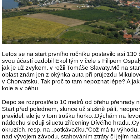
Letos se na start prvního ročníku postavilo asi 130 
svou účastí ozdobil Ekol tým v čele s Filipem Ospa
jak je už zvykem, v režii Tomáše Slavaty.Mě na start 
oblast znám jen z okýnka auta při průjezdu Mikul
v Chorvatsku
. Tak proč to tam nepoznat lépe? A jak
kole a v běhu..
Depo se rozprostřelo 10 metrů od břehu přehrady n
Start před polednem, slunce už slušně pálí, neopre
pravidel, ale je v tom trošku horko..Dýchám na levou 
nádechu sleduji siluetu zříceniny Dívčího hradu..Cyk
okruzích, resp. na „potkávačku.“Což má tu výhodu,
nad vývojem závodu, stahováním ztráty či jejím nabí