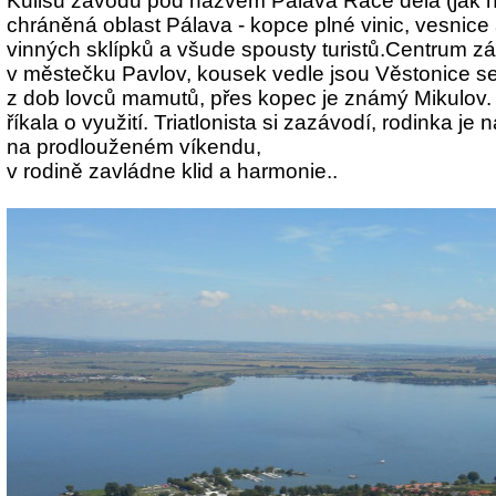
Kulisu závodu pod názvem Pálava Race dělá (jak 
chráněná oblast Pálava - kopce plné vinic, vesnice
vinných sklípků a všude spousty turistů.Centrum z
v městečku Pavlov, kousek vedle jsou Věstonice s
z dob lovců mamutů, přes kopec je známý Mikulov. P
říkala o využití. Triatlonista si zazávodí, rodinka j
na prodlouženém víkendu,
v rodině zavládne klid a harmonie
..