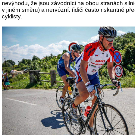
nevýhodu, že jsou závodníci na obou stranách sil
v jiném směru) a nervózní, řidiči často riskantně pře
cyklisty.