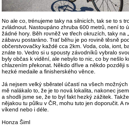
No ale co, trénujeme taky na silnicích, tak se to s 
zvládnout. Nastoupáno zhruba 600 metrů, není to úp
žádné hory
. Běh rovněž ve třech okruzích, taky na 
zábavu postaráno
. Trať běhu je po rovině těsně po
občerstvovačky každé cca 2km. Voda, cola, iont, 
znáte to
.
Vedro si u spousty závodníků vybralo svo
byly občas k vidění, ale nebylo to nic, co by nešlo 
chlazením překonat. Někdo dříve a někdo později s
hezké medaile a finisherského věnce.
Já nejsem velký sběratel účastí na všech možných
mě nalákalo to, že je to nová lokalita, nakonec jsem
a shodli jsme se, že to byl fakt hezký zážitek. Takže
nějakou tu půlku v ČR, mohu tuto jen doporučit. A ne
víkend nebo i déle.
Honza Šiml