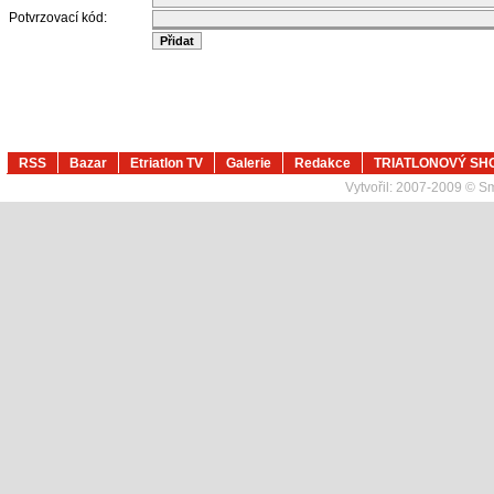
Potvrzovací kód:
RSS
Bazar
Etriatlon TV
Galerie
Redakce
TRIATLONOVÝ SH
Vytvořil:
2007-2009 © Sma