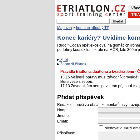
Všec
TRI
Magazín
>
Ironman, dlouhý TT
Konec kariéry? Uvidíme kon
Rudolf Cogan opět exceloval na domácích ironma
podobný kousek tentokráte na MČR, kde 300m př
Zpět
Zobrazit článek
Pravidla triatlonu, duatlonu a kvadriatlonu - 
13.15 Veškeré opravy musí závodník provádět 
které veze s sebou.
17.13 Závodníkům není povoleno přijmout cizí
Přidat příspěvek
Redakce neručí za obsah komentářů a vyhrazuje
Nadpis:
Jméno:
Email:
sledovat diskuzi em
Příspěvek: