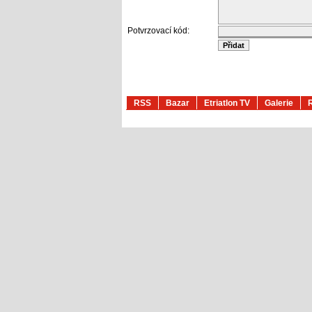
Potvrzovací kód:
RSS
Bazar
Etriatlon TV
Galerie