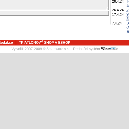
28.4.24
I
J
26.4.24
V
17.4.24
Y
S
7.4.24
D
O
s
Redakce
TRIATLONOVÝ SHOP A ESHOP
Vytvořil:
2007-2009 © Smartware s.r.o.
,
Redakční systém