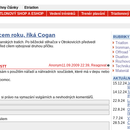
hny články
Etriatlon
ATLONOVÝ SHOP A ESHOP
Vedení tréninků
Trenér plavání
Triatlonový
cem roku, říká Cogan
RUBRIKY
nských tratích. Po běžecké stíhačce v Otrokovicích předvedl
Triatlon
ed cílem vybojoval druhou příčku.
Ironman,
Offroad 
Duatlon
Rozhovo
Anonym11.09.2009 22:39,
Reagovat
Technika
ČSTT
Materiál
sám s použitím nářadí a náhradních součástek, které má v depu nebo
AKTUÁLN
 pomoc.
15.12.24
J
W
14.12.24
T
I
 si právo na vymazání vulgárních a nevhodných komentářů.
22.9.24
L
I
22.8.24
O
ř
7.7.24
V
ailem
28.5.24
Č
u