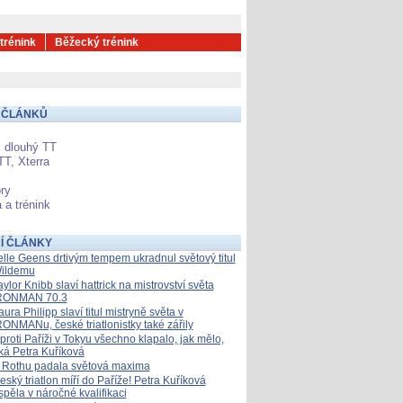
 trénink
Běžecký trénink
 ČLÁNKŮ
 dlouhý TT
TT, Xterra
ry
 a trénink
Í ČLÁNKY
elle Geens drtivým tempem ukradnul světový titul
ildemu
aylor Knibb slaví hattrick na mistrovství světa
RONMAN 70.3
aura Philipp slaví titul mistryně světa v
RONMANu, české triatlonistky také zářily
proti Paříži v Tokyu všechno klapalo, jak mělo,
íká Petra Kuříková
 Rothu padala světová maxima
eský triatlon míří do Paříže! Petra Kuříková
spěla v náročné kvalifikaci