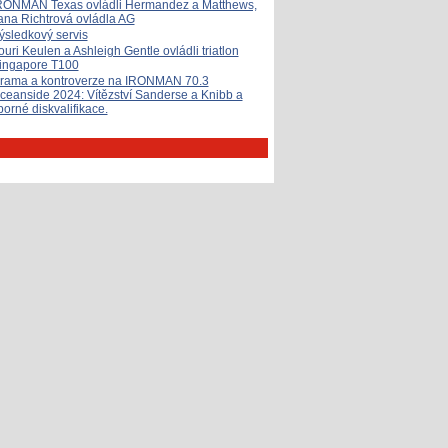
RONMAN Texas ovládli Hermandez a Matthews,
ana Richtrová ovládla AG
ýsledkový servis
ouri Keulen a Ashleigh Gentle ovládli triatlon
ingapore T100
rama a kontroverze na IRONMAN 70.3
ceanside 2024: Vítězství Sanderse a Knibb a
porné diskvalifikace.